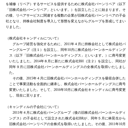
を補修（リペア）するサービスを提供するために株式会社バーンリペア（以下
「旧株式会社バーンリペア」といいます。）を設立したことに始まります。そ
の後、リペアサービスに関連する複数の企業が旧株式会社バーンリペアの子会
社となり、持株会社制度を導入して形態を変えながらグループを形成してまい
りました。
（株式会社キャンディルについて）
グループ経営を強化するために、2011年４月に持株会社として株式会社バ
ーングループ（注１）を設立し、同年10月に株式会社バーンホールディング
ス（以下「旧株式会社バーンホールディングス」といいます。）に商号変更
いたしました。2014年８月に新たに株式会社BH（注２）を設立し、同社が
同年９月に旧株式会社バーンホールディングスの全株式を取得いたしまし
た。
その後、2015年４月に旧株式会社バーンホールディングスを吸収合併した
ことで事業活動を全面的に継承し、株式会社バーンホールディングスに商号
変更いたしました。そして、2016年10月に株式会社キャンディルに商号変更
し、現在に至ります。
（キャンディルの子会社について）
2011年４月に株式会社バーングループ（後の旧株式会社バーンホールディ
ングス）の子会社として設立された株式会社BRが、同年５月に林晃生から
旧株式会社バーンリペアの全株式を取得いたしました。その後、2011年10月