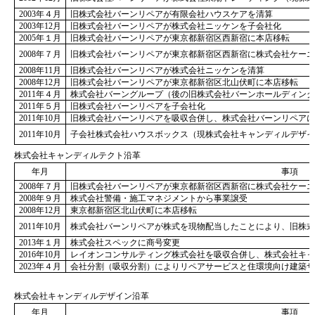
2003年４月
旧株式会社バーンリペアが有限会社ハウスケアを清算
2003年12月
旧株式会社バーンリペアが株式会社ニッケンを子会社化
2005年１月
旧株式会社バーンリペアが東京都新宿区西新宿に本店移転
2008年７月
旧株式会社バーンリペアが東京都新宿区西新宿に株式会社ケーエ
2008年11月
旧株式会社バーンリペアが株式会社ニッケンを清算
2008年12月
旧株式会社バーンリペアが東京都新宿区北山伏町に本店移転
2011年４月
株式会社バーングループ（後の旧株式会社バーンホールディング
2011年５月
旧株式会社バーンリペアを子会社化
2011年10月
旧株式会社バーンリペアを吸収合併し、株式会社バーンリペアに
2011年10月
子会社株式会社ハウスボックス（現株式会社キャンディルデザイ
株式会社キャンディルテクト沿革
年月
事項
2008年７月
旧株式会社バーンリペアが東京都新宿区西新宿に株式会社ケーエ
2008年９月
株式会社警備・施工マネジメントから事業譲受
2008年12月
東京都新宿区北山伏町に本店移転
2011年10月
株式会社バーンリペアが株式を現物配当したことにより、旧株式
2013年１月
株式会社スペックに商号変更
2016年10月
レイオンコンサルティング株式会社を吸収合併し、株式会社キャ
2023年４月
会社分割（吸収分割）によりリペアサービスと住環境向け建築
株式会社キャンディルデザイン沿革
年月
事項