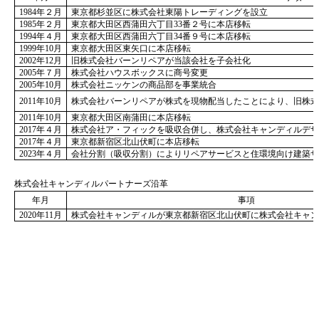
1984年２月
東京都杉並区に株式会社東陽トレーディングを設立
1985年２月
東京都大田区西蒲田六丁目33番２号に本店移転
1994年４月
東京都大田区西蒲田六丁目34番９号に本店移転
1999年10月
東京都大田区東矢口に本店移転
2002年12月
旧株式会社バーンリペアが当該会社を子会社化
2005年７月
株式会社ハウスボックスに商号変更
2005年10月
株式会社ニッケンの商品部を事業統合
2011年10月
株式会社バーンリペアが株式を現物配当したことにより、旧株式
2011年10月
東京都大田区南蒲田に本店移転
2017年４月
株式会社ア・フィックを吸収合併し、株式会社キャンディルデザ
2017年４月
東京都新宿区北山伏町に本店移転
2023年４月
会社分割（吸収分割）によりリペアサービスと住環境向け建築
株式会社キャンディルパートナーズ沿革
年月
事項
2020年11月
株式会社キャンディルが東京都新宿区北山伏町に株式会社キャン