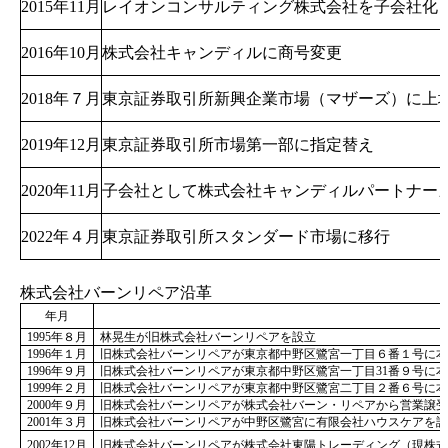
2015年11月
レイオンコンサルティング株式会社を子会社化
2016年10月
株式会社キャンディルに商号変更
2018年７月
東京証券取引所新興企業市場（マザーズ）に上
2019年12月
東京証券取引所市場第一部に指定替え
2020年11月
子会社として株式会社キャンディルパートナー
2022年４月
東京証券取引所スタンダード市場に移行
株式会社バーンリペア沿革
年月
1995年８月
林晃生が旧株式会社バーンリペアを設立
1996年１月
旧株式会社バーンリペアが東京都中野区鷺宮一丁目６番１号に本
1996年９月
旧株式会社バーンリペアが東京都中野区鷺宮一丁目31番９号に
1999年２月
旧株式会社バーンリペアが東京都中野区鷺宮二丁目２番６号に本
2000年９月
旧株式会社バーンリペアが株式会社バーン・リペアから営業譲受
2001年３月
旧株式会社バーンリペアが中野区鷺宮に有限会社ハウスケアを設
2002年12月
旧株式会社バーンリペアが株式会社東陽トレーディング（現株式