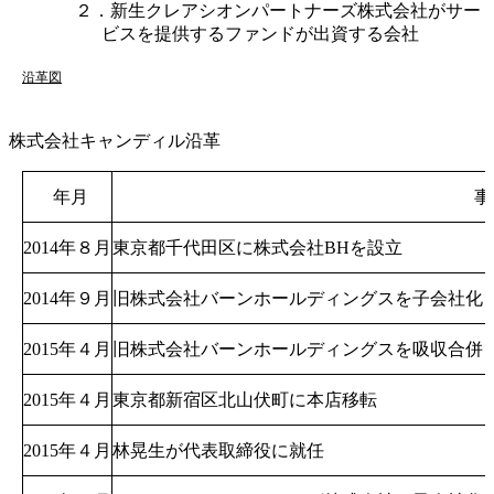
２．新生クレアシオンパートナーズ株式会社がサー
ビスを提供するファンドが出資する会社
沿革図
株式会社キャンディル沿革
年月
事
2014年８月
東京都千代田区に株式会社BHを設立
2014年９月
旧株式会社バーンホールディングスを子会社化
2015年４月
旧株式会社バーンホールディングスを吸収合併
2015年４月
東京都新宿区北山伏町に本店移転
2015年４月
林晃生が代表取締役に就任