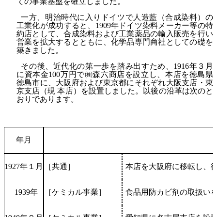
ての事業基盤を確立しました。
一方、明治時代に入りドイツで人造藍（合成染料）の
工業化が成功すると、1909年ドイツ染料メーカー等の特
約店として、合成染料および工業薬品の輸入販売を行い
営業を拡大するとともに、化学品専門商社としての礎を
築きました。
その後、近代化の第一歩を踏み出すため、1916年３月
に資本金100万円で㈱森六商店を設立し、本店を徳島県
徳島市に、大阪府および東京都にそれぞれ大阪支店・東
京支店（現 本店）を設置しました。以後の沿革は次のと
おりであります。
年月
1927年１月
［共通］
本店を大阪府に移転し、
1939年
［ケミカル事業］
食品用防カビ剤の取扱い