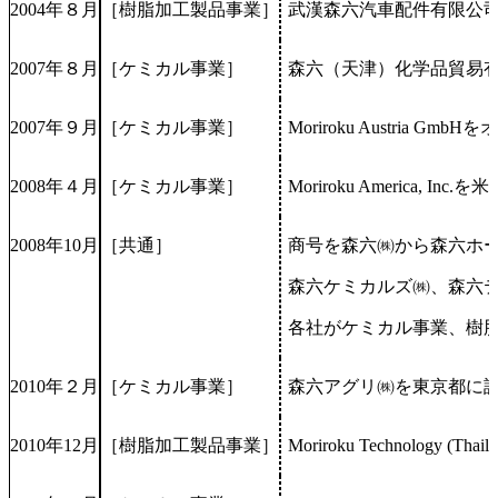
2004年８月
［樹脂加工製品事業］
武漢森六汽車配件有限公
2007年８月
［ケミカル事業］
森六（天津）化学品貿易
2007年９月
［ケミカル事業］
Moriroku Austria G
2008年４月
［ケミカル事業］
Moriroku America, I
2008年10月
［共通］
商号を森六㈱から森六ホ
森六ケミカルズ㈱、森六
各社がケミカル事業、樹
2010年２月
［ケミカル事業］
森六アグリ㈱を東京都に
2010年12月
［樹脂加工製品事業］
Moriroku Technology (Th