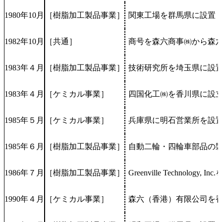
1980年10月
［樹脂加工製品事業］
関東工場を群馬県に設置
1982年10月
［共通］
商号を森六商事㈱から森
1983年４月
［樹脂加工製品事業］
技術研究所を埼玉県に設
1983年４月
［ケミカル事業］
四国化工㈱を香川県に設
1985年５月
［ケミカル事業］
兵庫県に明石営業所を設
1985年６月
［樹脂加工製品事業］
自動二輪・四輪車部品の製
1986年７月
［樹脂加工製品事業］
Greenville Techno
1990年４月
［ケミカル事業］
森六（香港）有限公司を