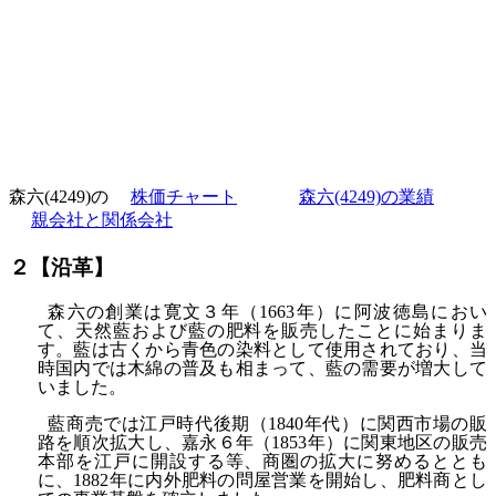
森六(4249)の
株価チャート
森六(4249)の業績
親会社と関係会社
２【沿革】
森六の創業は寛文３年（1663年）に阿波徳島におい
て、天然藍および藍の肥料を販売したことに始まりま
す。藍は古くから青色の染料として使用されており、当
時国内では木綿の普及も相まって、藍の需要が増大して
いました。
藍商売では江戸時代後期（1840年代）に関西市場の販
路を順次拡大し、嘉永６年（1853年）に関東地区の販売
本部を江戸に開設する等、商圏の拡大に努めるととも
に、1882年に内外肥料の問屋営業を開始し、肥料商とし