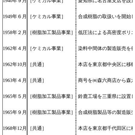
1940年９月
［ケミカル事業］
愛知県に名古屋支店を設
1949年６月
［ケミカル事業］
合成樹脂の取扱いを開始
1958年２月
［樹脂加工製品事業］
低圧法による高密度ポリ
1962年４月
［ケミカル事業］
染料中間体の製造販売を
1962年10月
［共通］
本店を東京都中央区に移
1963年４月
［共通］
商号を㈱森六商店から森
1965年５月
［樹脂加工製品事業］
鈴鹿工場を三重県に設置し
1965年９月
［樹脂加工製品事業］
合成樹脂製品等の製造販売
1968年12月
［共通］
本店を東京都千代田区に