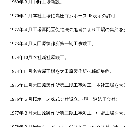
1969年９月
中野工場新設。
1970年１月
本社工場に高圧ゴムホースJIS表示の許可。
1972年４月
工場再配置促進法の趣旨により工場の集約を
1973年４月
大田原製作所第一期工事竣工。
1974年10月
本社新社屋竣工。
1974年11月
名古屋工場を大田原製作所へ移転集約。
1975年11月
大田原製作所第二期工事竣工。本社工場を大
1976年６月
桜ホース株式会社設立。(現 連結子会社)
1977年３月
大田原製作所第三期工事竣工。中野工場を大
1978年９月
米国クレイン・レジストフレックス社（現 