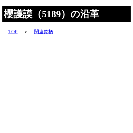
櫻護謨（5189）の沿革
TOP
＞
関連銘柄