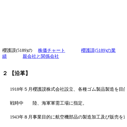
櫻護謨(5189)の
株価チャート
櫻護謨(5189)の業
績
親会社と関係会社
２ 【沿革】
1918年５月
櫻護謨株式会社設立、各種ゴム製品製造を目
戦時中
陸、海軍軍需工場に指定。
1943年８月
事業目的に航空機部品の製造加工及び販売を