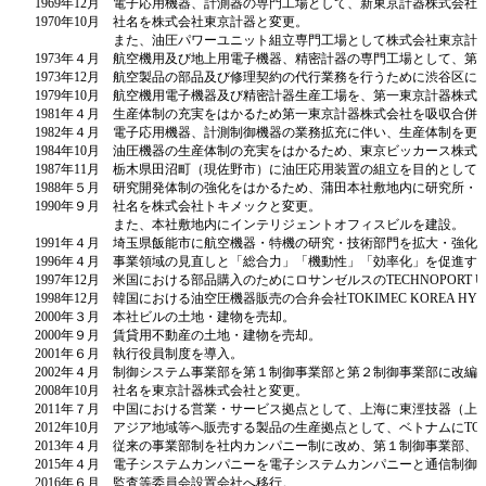
1969年12月
電子応用機器、計測器の専門工場として、新東京計器株式会社
1970年10月
社名を株式会社東京計器と変更。
また、油圧パワーユニット組立専門工場として株式会社東京計器メ
1973年４月
航空機用及び地上用電子機器、精密計器の専門工場として、第
1973年12月
航空製品の部品及び修理契約の代行業務を行うために渋谷区に東
1979年10月
航空機用電子機器及び精密計器生産工場を、第一東京計器株式
1981年４月
生産体制の充実をはかるため第一東京計器株式会社を吸収合併
1982年４月
電子応用機器、計測制御機器の業務拡充に伴い、生産体制を更
1984年10月
油圧機器の生産体制の充実をはかるため、東京ビッカース株式
1987年11月
栃木県田沼町（現佐野市）に油圧応用装置の組立を目的として
1988年５月
研究開発体制の強化をはかるため、蒲田本社敷地内に研究所・
1990年９月
社名を株式会社トキメックと変更。
また、本社敷地内にインテリジェントオフィスビルを建設。
1991年４月
埼玉県飯能市に航空機器・特機の研究・技術部門を拡大・強化
1996年４月
事業領域の見直しと「総合力」「機動性」「効率化」を促進す
1997年12月
米国における部品購入のためにロサンゼルスのTECHNOPORT U.S.A., 
1998年12月
韓国における油空圧機器販売の合弁会社TOKIMEC KOREA HYDRAUL
2000年３月
本社ビルの土地・建物を売却。
2000年９月
賃貸用不動産の土地・建物を売却。
2001年６月
執行役員制度を導入。
2002年４月
制御システム事業部を第１制御事業部と第２制御事業部に改編
2008年10月
社名を東京計器株式会社と変更。
2011年７月
中国における営業・サービス拠点として、上海に東涇技器（上
2012年10月
アジア地域等へ販売する製品の生産拠点として、ベトナムにTOKYO KEIKI
2013年４月
従来の事業部制を社内カンパニー制に改め、第１制御事業部、
2015年４月
電子システムカンパニーを電子システムカンパニーと通信制御
2016年６月
監査等委員会設置会社へ移行。