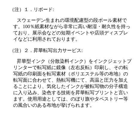
（注）１．リボード:
スウェーデン生まれの環境配慮型の段ボール素材で
す。100％紙素材ながら非常に高い耐湿・耐久性を持っ
ており、展示会などの短期イベントや店頭ディスプレ
イなどに利用されております。
（注）２．昇華転写出力サービス:
昇華型インク（分散染料インク）をインクジェットプ
リンターで転写紙に鏡像（左右反転）印刷し、その転
写紙の印刷面を転写素材（ポリエステル等の布地）の
転写面に合わせて、熱転写機にて、高温と圧力を加え
ることにより、気化したインクが被転写物の分子構造
に入り込み、染色する技術を昇華転写プリントと言い
ます。使用用途としては、のぼり旗やタペストリー等
の風合いのある布地が挙げられます。