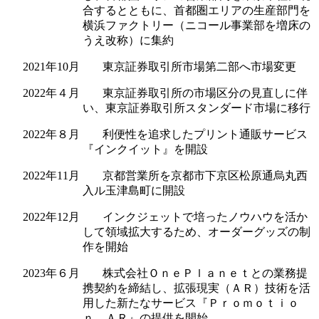
合するとともに、首都圏エリアの生産部門を
横浜ファクトリー（ニコール事業部を増床の
うえ改称）に集約
2021年10月 東京証券取引所市場第二部へ市場変更
2022年４月 東京証券取引所の市場区分の見直しに伴
い、東京証券取引所スタンダード市場に移行
2022年８月 利便性を追求したプリント通販サービス
『インクイット』を開設
2022年11月 京都営業所を京都市下京区松原通烏丸西
入ル玉津島町に開設
2022年12月 インクジェットで培ったノウハウを活か
して領域拡大するため、オーダーグッズの制
作を開始
2023年６月 株式会社ＯｎｅＰｌａｎｅｔとの業務提
携契約を締結し、拡張現実（ＡＲ）技術を活
用した新たなサービス『Ｐｒｏｍｏｔｉｏ
ｎ ＡＲ』の提供を開始