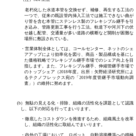
老朽化した水道本管を交換せず、補修、再生する工法の
一つで、従来の既設管内挿入工法では施工できない曲が
り管を含む本管にステンレス製のフレキシブル継手を引
き込み、管路更新工事を行う工法。軌道下や河川下の伏
せ越し配管、交通量が多い道路の横断など開削が困難な
場所に敷設されている。
・営業体制全体としては、コールセンター、ネットのシェ
アアップにより効率化を図り、商品・製品構成を基にし
た価格戦略でフレキシブル継手市場でのシェア向上を目
指します。また、フレキシブル継手、伸縮管継手市場で
のトップシェア（2018年度。出所：矢野経済研究所によ
るテクノフレックス宛の「2019年度管継手市場動向調
査」）の維持に努めます。
(b）無駄の見える化・排除、組織の活性化を課題として認識
し、以下の対応を行ってまいります。
・徹底したコストダウンを推進するため、組織風土を改革
し、組織の活性化に取組んでまいります。
・内外の工場において、ロボット、自動溶接機等への積極