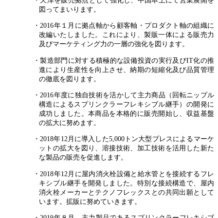
図ってまいります。
・2016年１月に拠点軸から顧客軸・プロダクト軸の組織に
改編いたしました。これにより、製販一体による販売力
及びマーケティング力の一層の強化を図ります。
・製造部門に対する積極的な設備投資の実行及びIT化の推
進により生産性を向上させ、納期の短縮化及び品質管理
の徹底を図ります。
・2016年度に独自技術を活かして主力商品（回転ニップル
構造によるスプリンクラーフレキシブル継手）の開発に
成功しました。本商品を本格的に販売開始し、収益基盤
の拡大に努めます。
・2018年12月に導入した5,000トン大型プレスによるマーケ
ットの拡大を図り、溶接技術、加工技術を活用した新た
な製品の販売を促進します。
・2018年12月に屋内消火栓設備と給水管とを接続するフレ
キシブル継手を開発しました。特別な接続構造で、屋内
消火栓メーカーとテクノフレックスとの共同出願として
います。拡販に努めていきます。
・2019年８月 主力製品であるスプリンクラーフレキシブ