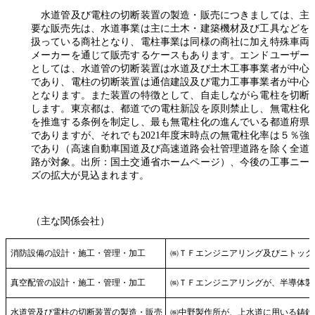
水道管及び電柱の切断装置の製造・販売につきましては、主
要な販売先は、水道事業は主に土木・建築機材及び工具などを
扱っている商社となり、電柱事業は同様の商社に加え特殊車両
メーカーを通じて販売するケースもあります。エンドユーザー
としては、水道管の切断装置は水道及び土木工事事業者が中心
であり、電柱の切断装置は通信建設及び電力工事事業者が中心
となります。また装置の特徴として、自走しながら電柱を切断
します。東京都は、都道での電柱新設を原則禁止し、無電柱化
を推進する条例を制定し、最も無電柱化の進んでいる都道府県
でありますが、それでも2021年度末時点の無電柱化率は５％強
であり（高速自動車国道及び高速道路会社管理道路を除く全道
路が対象。出所：国土交通省ホームページ）、今後の工事ニー
ズの拡大が見込まれます。
（主な関係会社）
消防設備の設計・施工・管理・加工
㈱ＴＦエンジニアリング及びニトック
真空配管の設計・施工・管理・加工
㈱ＴＦエンジニアリングが、半導体製
水道管及び電柱の切断装置の製造・販売
㈱中野製作所が、上水道に用いる鋳鉄