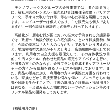
テクノフレックスグループの介護事業では、要介護者向け
に、福祉用具のレンタル・販売及び介護用住宅改修（バリアフ
リー化・手すりの取り付け等）等を中心に事業を展開しており
ます。エンドユーザーは個人であり、主な販売先も個人であり
ますが、一部介護福祉施設向けの販売も行っております。
高齢化が一層進む我が国において拡大が予測される介護業界
では、政府の「施設介護から在宅介護へ」という転換姿勢に加
え、介護の基本は「人と人のつながり」であるという考えのも
と、地域密着型の展開が不可欠と考え、店舗展開を強化してお
ります。利用者の自立支援を最優先して、その身体状況や目
的、生活スタイルに合わせた商品の選定やアドバイスを行い、
利用者の方々のみならず、介護プランを作成するケアマネージ
ャーの方々から信頼を得るサービスを提供しております。ま
た、商品の販売に加え、利用者の方々や実際に介護を行われて
いるご家族などから直接要望や悩みを伺い、プロの目からの知
識や経験を生かすことで、従来の汎用な介護用品・福祉用具と
は異なる、一歩踏み込んだ機能的なシーツやクッション等のオ
リジナル製品の開発もしております。
（福祉用具の例）