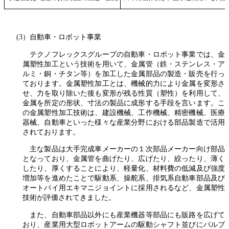
(3）自動車・ロボット事業
テクノフレックスグループの自動車・ロボット事業では、金
属塑性加工という技術を用いて、金属管（鉄・ステンレス・ア
ルミ・銅・チタン等）を加工した金属部品の製造・販売を行っ
ております。金属塑性加工とは、機械的力により金属を変形さ
せ、力を取り除いた後も変形が残る性質（塑性）を利用して、
金属を所定の形状、寸法の製品に成形する手段を言います。こ
の金属塑性加工技術は、建設機械、工作機械、精密機械、医療
器械、自動車といった様々な産業分野における部品製造で活用
されております。
主な製品は大手完成車メーカーの１次部品メーカー向け部品
となっており、金属管を曲げたり、広げたり、絞ったり、薄く
したり、厚くすることにより、軽量化、材料費の低減及び強度
増加等を進めたことで駆動系、操舵系、排気系自動車部品及び
オートバイ用エキマニジョイントに採用されるなど、金属塑性
技術が評価されてきました。
また、自動車部品以外にも産業機器等部品にも販路を広げて
おり、産業用大型ロボットアームの駆動シャフト並びにバルブ