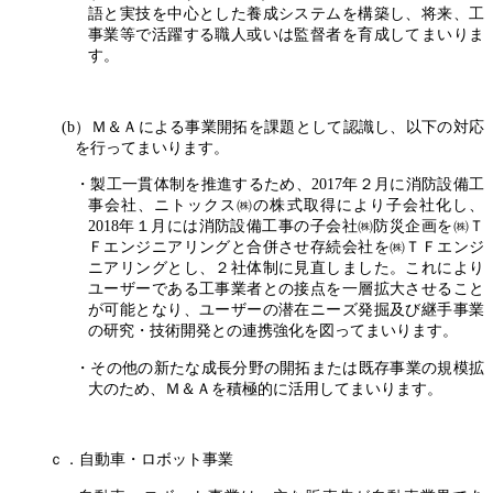
語と実技を中心とした養成システムを構築し、将来、工
事業等で活躍する職人或いは監督者を育成してまいりま
す。
(b）Ｍ＆Ａによる事業開拓を課題として認識し、以下の対応
を行ってまいります。
・製工一貫体制を推進するため、2017年２月に消防設備工
事会社、ニトックス㈱の株式取得により子会社化し、
2018年１月には消防設備工事の子会社㈱防災企画を㈱Ｔ
Ｆエンジニアリングと合併させ存続会社を㈱ＴＦエンジ
ニアリングとし、２社体制に見直しました。これにより
ユーザーである工事業者との接点を一層拡大させること
が可能となり、ユーザーの潜在ニーズ発掘及び継手事業
の研究・技術開発との連携強化を図ってまいります。
・その他の新たな成長分野の開拓または既存事業の規模拡
大のため、Ｍ＆Ａを積極的に活用してまいります。
ｃ．自動車・ロボット事業