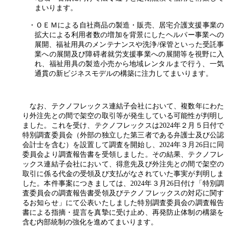
まいります。
・ＯＥＭによる自社商品の製造・販売、居宅介護支援事業の
拡大による利用者数の増加を背景にしたヘルパー事業への
展開、福祉用具のメンテナンスや洗浄/保管といった受託事
業への展開及び障碍者就労支援事業への展開等を視野に入
れ、福祉用具の製造小売から地域レンタルまで行う、一気
通貫の新ビジネスモデルの構築に注力してまいります。
なお、テクノフレックス連結子会社において、複数年にわた
り外注先との間で架空の取引等が発生している可能性が判明し
ました。これを受け、テクノフレックスは2024年２月５日付で
特別調査委員会（外部の独立した第三者である弁護士及び公認
会計士を含む）を設置して調査を開始し、2024年３月26日に同
委員会より調査報告書を受領しました。その結果、テクノフレ
ックス連結子会社において、得意先及び外注先との間で架空の
取引に係る代金の受領及び支払がなされていた事実が判明しま
した。本件事案につきましては、2024年３月26日付け「特別調
査委員会の調査報告書受領及びテクノフレックスの対応に関す
るお知らせ」にて公表いたしました特別調査委員会の調査報告
書による指摘・提言を真摯に受け止め、再発防止体制の構築を
含む内部統制の強化を進めてまいります。