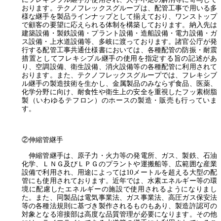
おります。テクノフレックスグループは、配管工事で用いる多
様な継手を製品ラインナップとして揃えており、ワンストップ
で顧客の要望に応えられる体制を構築しております。納入先は
建築設備・製鉄設備・プラント設備・造船設備・電力設備・ガ
ス設備・上水道設備等、多岐に渡っております。諸官公庁が発
行する配管工事共通仕様書においては、各種配管の防振・耐震
措置としてフレキシブル継手の使用を指定する旨の記述があ
り、空調設備、衛生設備、消火設備等の各種配管に利用されて
おります。また、テクノフレックスグループでは、フレキシブ
ル継手の製造技術を生かし、金属製品のみならず食品、医薬、
化学分野に向け、耐食性や衛生上の安全を重視したフッ素樹脂
製（いわゆるテフロン）のホースの製造・販売も行っていま
す。
②伸縮管継手
伸縮管継手は、原子力・火力等の発電所、ガス、製鉄、石油
化学、ＬＮＧ及びＬＰＧのプラントや運搬船等、広範囲な産業
設備で利用され、用途によっては10メートルを超える大型の配
管にも使用されております。近年では、水素エネルギー等の環
境に配慮したエネルギーの施設で使用されるようになりまし
た。また、同製品は電気事業法、ガス事業法、高圧ガス保安法
等の各種法規則に基づき製作されるものもあり、製造許認可の
対象となる溶接部は高度な品質管理が必要になります。その他