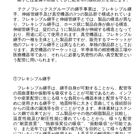
テクノフレックスグループの継手事業は、フレキシブル継
手、伸縮管継手及び真空機器の3つの製品群で構成されていま
す。フレキシブル継手と伸縮管継手とでは、製品の構造が異な
り、フレキシブル継手は、ホース状に製品自身が曲がる構造、
伸縮管継手は、提灯のように製品自身が伸縮する構造となって
おり、用途に応じて使用されます。真空機器は、フレキシブル
継手の一種を主体とした製品群ですが、販売するマーケットが
他のフレキシブル継手とは異なるため、単独の製品群としてお
ります。真空機器のマーケットは、半導体等の精密機器工場や
医療機器等であり、それらに必要な気密性の高い真空配管とい
う配管に用いられます。
①フレキシブル継手
フレキシブル継手は、継手自身が可動することから、配管等
の屈曲運動や振動等を吸収することが可能であるため、インフ
ラや産業配管に生じる様々な負荷から機器本体と配管を守るた
めに使用される継手で、地震時等に大きく歪曲しても接続部分
からの流体の漏洩等を防ぐことができます。本体素材はステン
レス鋼で出来ており、ゴム製品やその他の樹脂製品と比較し、
温度性能及び耐圧性能に優れていることから、様々な配管
の“耐震措置”、“熱膨張変位の吸収”、“振動吸収”が可能であ
り、また近年では“配管作業の省力化”を目的として様々な配管
にフレキシブル継手が使用され、人手不足の解消等に寄与して