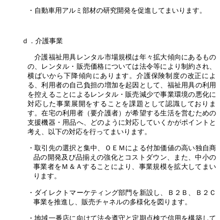
・自動車用アルミ部材の研究開発を促進してまいります。
ｄ．介護事業
介護福祉用具レンタル市場規模は年々拡大傾向にあるもの
の、レンタル・販売価格については法令等により制約され、
横ばいから下降傾向にあります。介護保険制度の改正によ
る、利用者の自己負担の増加を起因として、福祉用具の利用
を控えることによるレンタル・販売減少で事業環境の悪化に
対応した事業展開をすることを課題として認識しておりま
す。在宅の利用者（要介護者）が希望する生活を営むための
支援機器・用品へ、どのように対応していくかがポイントと
考え、以下の対応を行ってまいります。
・取引先の選択と集中、ＯＥＭによる付加価値の高い独自商
品の開発及び品揃えの強化とコストダウン、また、中小の
事業者をＭ＆Ａすることにより、事業規模を拡大してまい
ります。
・ダイレクトマーケティング部門を新設し、Ｂ２Ｂ、Ｂ２Ｃ
事業を推進し、販売チャネルの多様化を図ります。
・地域一番店に向けて法令遵守と定期点検で信用を構築して