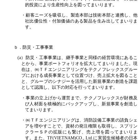
的投資により生産性向上を図ってまいります。
・顧客ニーズを吸収し、製造本部は技術本部と連携し、他
社比優位性・付加価値のある製品を生み出してまいりま
す。
ｂ．防災・工事事業
(a）防災・工事事業は、継手事業と同様の経営環境にあるこ
とから、事業ポートフォリオを拡大してまいりました。現
在は、㈱ＴＦエンジニアリングをテクノフレックスグルー
プにおける成長事業として位置づけ、売上拡大を図ること
と、グループのシナジーを活用した新規事業の創造を課題
として認識し、以下の対応を行ってまいります。
・事業の立上げから運営まで、テクノフレックスが財務及
び人材面を積極的にバックアップし、新規事業を創造し
てまいります。
・㈱ＴＦエンジニアリングは、消防設備工事業の請負シェ
アを増やすことで、資材の発注権限も取得し、スプリン
クラーＳＰの拡販にも繋げ、売上増を図ってまいりま
す。また、TF(VIETNAM)CO., Ltd.に実習生候補者の日本