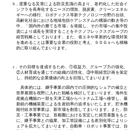
b．度重なる災害による防災意識の高まり、老朽化した社会イ
ンフラを長寿化するニーズの増加、脱炭素、クリーンエネル
ギーへの移行、ロボティクス等新テクノロジー分野の台頭、
高齢化社会における地域包括ケアシステムの構築の動き等の
中、「国内外の勝てる市場」を発掘し、その市場への集中投
資により成長を実現することをテクノフレックスグループの
経営戦略としております。また、省エネや革新的な環境対策
を進めることは重要な企業の役割と考え、ＳＤＧｓへも積極
的に取り組んでまいります。
c．その目標を達成するため、①収益力、グループ力の強化、
②人材育成を通じての組織の活性化、③中期経営計画を策定
し、持続的な企業価値の向上を目指してまいります。
具体的には、継手事業の国内での圧倒的なシェアの確立と
世界展開を視野に入れた戦略を検討してまいります。海外生
産拠点機能の一部を天津工場からベトナム工場へ移管し、最
新鋭の機械装置による生産効率の追求をいたします。貯水機
能付給水管事業は、新市場を創造してまいります。また、防
災・工事事業では、首都圏における安定した経営基盤をもと
に、継手事業との協業、加工管設備による差別化等によりシ
ェアを拡大してまいります。自動車・ロボット事業では、自