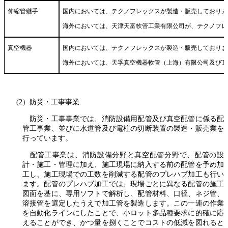
伸縮管継手
国内においては、テクノフレックスが製造・販売しておりま
海外においては、天津天富軟管工業有限公司が、テクノフレ
真空機器
国内においては、テクノフレックスが製造・販売しておりま
海外においては、天孚真空機器軟管（上海）有限公司及びTF(
(2）防災・工事事業
防災・工事事業では、消防設備用配管及び真空配管に係る配
管工事業、並びに水道管及び電柱の切断装置の製造・販売業を
行っています。
配管工事業は、消防設備分野と真空配管分野で、配管の設
計・施工・管理に加え、施工現場に納入する前の配管を予め加
工し、施工現場での工数を削減する配管のプレハブ加工も行い
ます。配管のプレハブ加工では、現場ごとに異なる配管の施工
図面を基に、専用ソフトで解析し、配管材料、口径、ネジ管、
溶接管を選定したうえで加工管を製造します。この一連の作業
を自動化ラインにしたことで、小ロット多品種要求に的確に応
えることができ、かつ量を捌くことでコストの低減を図れると