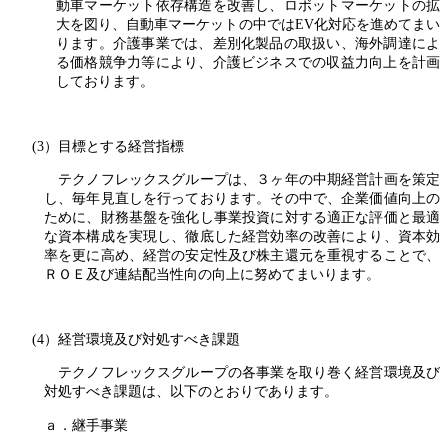
動車マーケット依存構造を改善し、ロボットマーケットの拡
大を図り、自動車マーケットの中ではEV化対応を進めてまい
ります。介護事業では、差別化製品の取扱い、海外調達によ
る価格競争力等により、介護ビジネスでの収益力向上を計画
しております。
(3）目標とする経営指標
テクノフレックスグループは、３ヶ年の中期経営計画を策定
し、毎年見直しを行っております。その中で、企業価値向上の
ために、財務基盤を強化し事業投資に対する適正な評価と最適
な資本構成を実現し、徹底した経営効率の改善により、資本効
率を更に高め、経営の安定性及び株主還元を重視することで、
ＲＯＥ及び連結配当性向の向上に努めてまいります。
(4）経営環境及び対処すべき課題
テクノフレックスグループの各事業を取り巻く経営環境及び
対処すべき課題は、以下のとおりであります。
ａ．継手事業