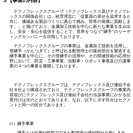
３【事業の内容】
テクノフレックスグループ（テクノフレックス及びテクノフレ
ックスの関係会社）は、経営理念に「従業員の幸せを追求すると
共に、価値ある製品づくりに真心で挑み、世界の発展に貢献しま
す。」と掲げており、金属加工技術を中心に新たな事業を生み出
し、安全・安心を提供することで、世界をつなぐ“継手”のリーデ
ィングカンパニーを目指しております。
テクノフレックスグループの事業は、金属加工技術を活用し、
管継手（かんつぎて）と呼ばれる配管同士の接続部分を製造する
継手事業を中心に、その管継手の活用や、その関連技術の応用分
野において、防災・工事事業、自動車・ロボット事業及び介護事
業の４つの事業を展開しております。
テクノフレックスグループは、テクノフレックス及び連結子会
社８社より構成されており、テクノフレックスグループの事業内
容並びにテクノフレックス及び連結子会社の当該事業にかかる位
置付けは次のとおりであります。なお、以下に示す区分はセグメ
ントと同一の区分であります。
(1）継手事業
継手とは金属や樹脂でできた配管等の接続部分を指します。