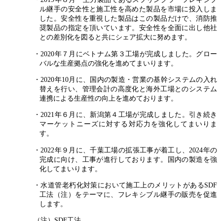
ル継手の安全性と施工性を高めた製品を市場に投入しま
した。安全性を重視した製品はこの製品だけで、消防推
奨製品の指定を頂いています。安全性を全面に出し他社
との差別化を図ると共にシェア拡大に努めます。
・2020年７月にベトナム第３工場が完成しました。グロー
バルな生産拠点の強化を進めてまいります。
・2020年10月に、国内の製造・営業の基幹システムの入れ
替えを行い、管理会計の高度化と海外工場とのシステム
連携による生産性の向上を進めております。
・2021年６月に、新潟第４工場が完成しました。引き続き
マーケットニーズに対する対応力を強化してまいりま
す。
・2022年９月に、千葉工場の拡張工事が着工し、2024年の
完成に向け、工事が進行しております。国内の製造を強
化してまいります。
・水道管老朽化対策において施工上のメリットがあるSDF
工法（注）をテーマに、フレキシブル継手の販売を促進
します。
（注）SDF工法