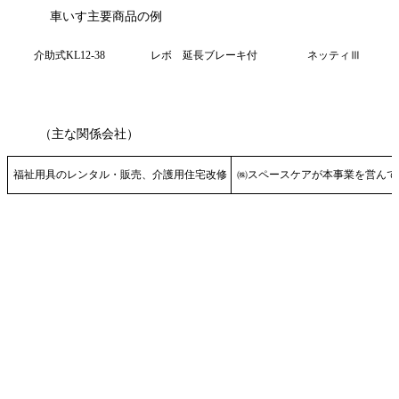
車いす主要商品の例
介助式KL12-38
レボ 延長ブレーキ付
ネッティⅢ
（主な関係会社）
福祉用具のレンタル・販売、介護用住宅改修
㈱スペースケアが本事業を営んで