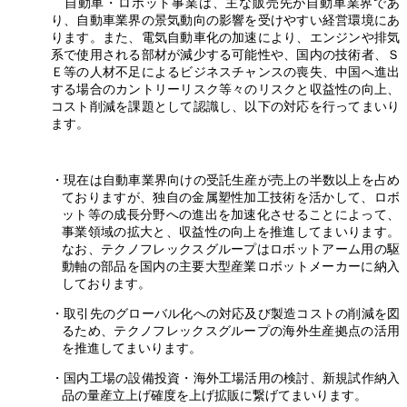
自動車・ロボット事業は、主な販売先が自動車業界であ
り、自動車業界の景気動向の影響を受けやすい経営環境にあ
ります。また、電気自動車化の加速により、エンジンや排気
系で使用される部材が減少する可能性や、国内の技術者、Ｓ
Ｅ等の人材不足によるビジネスチャンスの喪失、中国へ進出
する場合のカントリーリスク等々のリスクと収益性の向上、
コスト削減を課題として認識し、以下の対応を行ってまいり
ます。
・現在は自動車業界向けの受託生産が売上の半数以上を占め
ておりますが、独自の金属塑性加工技術を活かして、ロボ
ット等の成長分野への進出を加速化させることによって、
事業領域の拡大と、収益性の向上を推進してまいります。
なお、テクノフレックスグループはロボットアーム用の駆
動軸の部品を国内の主要大型産業ロボットメーカーに納入
しております。
・取引先のグローバル化への対応及び製造コストの削減を図
るため、テクノフレックスグループの海外生産拠点の活用
を推進してまいります。
・国内工場の設備投資・海外工場活用の検討、新規試作納入
品の量産立上げ確度を上げ拡販に繋げてまいります。