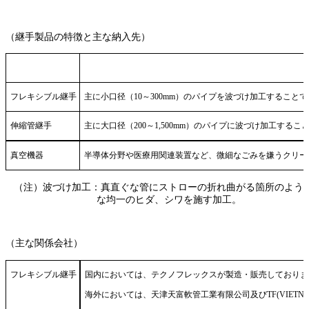
（継手製品の特徴と主な納入先）
フレキシブル継手
主に小口径（10～300mm）のパイプを波づけ加工するこ
伸縮管継手
主に大口径（200～1,500mm）のパイプに波づけ加工す
真空機器
半導体分野や医療用関連装置など、微細なごみを嫌うクリー
（注）波づけ加工：真直ぐな管にストローの折れ曲がる箇所のよう
な均一のヒダ、シワを施す加工。
（主な関係会社）
フレキシブル継手
国内においては、テクノフレックスが製造・販売しておりま
海外においては、天津天富軟管工業有限公司及びTF(VIE