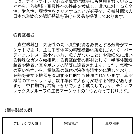
には、ライフラインである水道管の継手にも利用されているこ
とから、熱膨張・耐震性への性能を考慮し、漏水に対する安全
性、耐久性、環境性をクリアすることが必要で、公益社団法人
日本水道協会の認証登録を受けた製品を提供しております。
③真空機器
真空機器は、気密性の高い真空配管を必要とする分野がマー
ケットであり、主に半導体等の精密機器の製造において、パー
ティクルレス（微小な小片、粒子がないこと）や微細化に用い
る特殊なガスを給排気する真空配管の部材として、半導体製造
装置や装置と真空ポンプの間等に設置されます。また、気密性
の高い特性から、極低温の気体や液体を流すのに適しており、
高熱を発する機器を冷却する目的でも使用されています。真空
機器のマーケットは、数年単位で大きく変動する特徴がありま
すが、中長期では右肩上がりで大きく成長しており、テクノフ
レックスグループの主要マーケットの１つとなっております。
（継手製品の例）
フレキシブル継手
伸縮管継手
真空機器