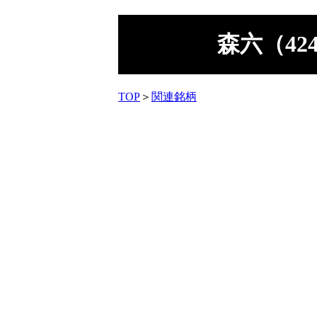
森六（42
TOP
＞
関連銘柄