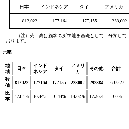
日本
インドネシア
タイ
アメリカ
812,022
177,164
177,155
238,002
（注）売上高は顧客の所在地を基礎として、分類して
おります。
比率
地
インド
アメリ
日本
タイ
その他
合計
域
ネシア
カ
数
812022
177164
177155
238002
292884
1697227
値
比
47.84%
10.44%
10.44%
14.02%
17.26%
100%
率