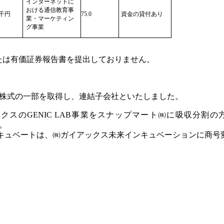
インターネットに
おける通信教育事
0千円
75.0
資金の貸付あり
業・マーケティン
グ事業
または有価証券報告書を提出しておりません。
lo㈱の株式の一部を取得し、連結子会社といたしました。
ックスのGENIC LAB事業をスナップマート㈱に吸収分
。
インキュベートは、㈱ガイアックス未来インキュベーションに商号