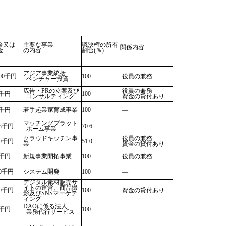
金又は
主要な事業
議決権の所有
関係内容
金
の内容
割合(％)
アジア事業統括
000千円
100
役員の兼務
ベンチャー投資
広告・PRの立案及び
役員の兼務
0千円
100
コンサルティング
資金の貸付あり
0千円
若手起業家育成事業
100
―
マッチングプラット
53千円
70.6
―
ホーム事業
クラウドキッチン事
役員の兼務
00千円
51.0
業
資金の貸付あり
0千円
新規事業開拓事業
100
役員の兼務
00千円
システム開発
100
―
デジタル素材販売サ
イトの運営、商品撮
00千円
100
資金の貸付あり
影及びSNSマーケテ
ィング
DAOに係る法人
0千円
100
―
業務代行サービス