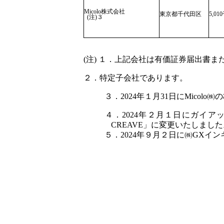
Micolo株式会社
東京都千代田区
5,01
(注)３
(注) １．上記会社は有価証券届出書
２．特定子会社であります。
３．2024年１月31日にMico
４．2024年２月１日にガイア
CREAVE」に変更いたしました
５．2024年９月２日に㈱GX