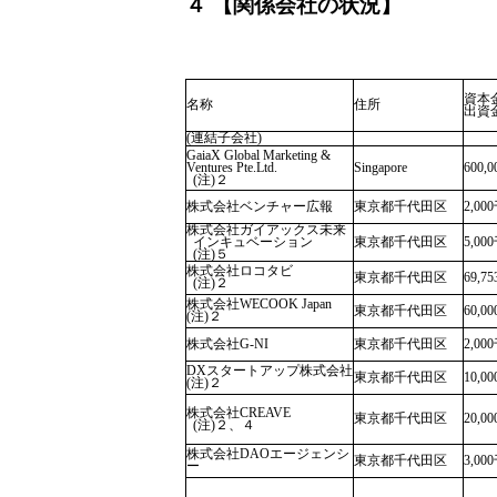
４ 【関係会社の状況】
資本
名称
住所
出資
(連結子会社)
GaiaX Global Marketing &
Ventures Pte.Ltd.
Singapore
600,
(注)２
株式会社ベンチャー広報
東京都千代田区
2,00
株式会社ガイアックス未来
インキュベーション
東京都千代田区
5,00
(注)５
株式会社ロコタビ
東京都千代田区
69,7
(注)２
株式会社WECOOK Japan
東京都千代田区
60,0
(注)２
株式会社G-NI
東京都千代田区
2,00
DXスタートアップ株式会社
東京都千代田区
10,0
(注)２
株式会社CREAVE
東京都千代田区
20,0
(注)２、４
株式会社DAOエージェンシ
東京都千代田区
3,00
ー