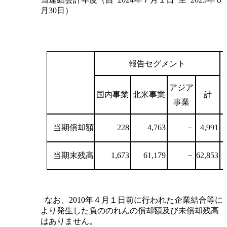
月30日）
報告セグメント
アジア
国内事業
北米事業
計
事業
当期償却額
228
4,763
－
4,991
当期末残高
1,673
61,179
－
62,853
なお、2010年４月１日前に行われた企業結合等に
より発生した負ののれんの償却額及び未償却残高
はありません。