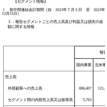
【セグメント情報】
Ⅰ 前中間連結会計期間（自 2023年７月１日 至 2023年
12月31日）
１．報告セグメントごとの売上高及び利益又は損失の金
額に関する情報
報
国内事業
北米事
売上高
外部顧客への売上高
886,407
121,1
セグメント間の内部売上高又は振替高
5,763