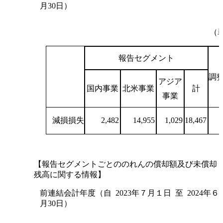
月30日）
（
報告セグメント
調
アジア
国内事業
北米事業
計
事業
減損損失
2,482
14,955
1,029
18,467
【報告セグメントごとののれんの償却額及び未償却
残高に関する情報】
前連結会計年度（自 2023年７月１日 至 2024年６
月30日）