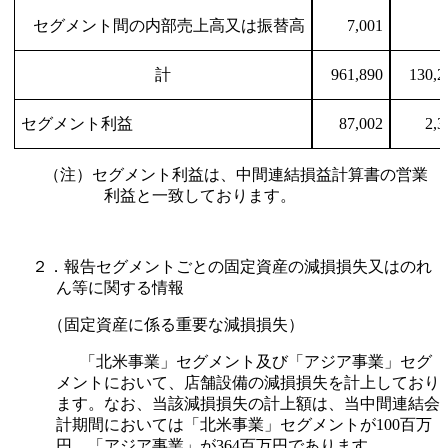
セグメント間の内部売上高又は振替高
7,001
計
961,890
130,2
セグメント利益
87,002
2,3
（注）セグメント利益は、中間連結損益計算書の営業
利益と一致しております。
２．報告セグメントごとの固定資産の減損損失又はのれ
ん等に関する情報
（固定資産に係る重要な減損損失）
「北米事業」セグメント及び「アジア事業」セグ
メントにおいて、店舗設備の減損損失を計上しており
ます。なお、当該減損損失の計上額は、当中間連結会
計期間においては「北米事業」セグメントが100百万
円、「アジア事業」が364百万円であります。