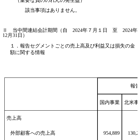
（重要な負ののれんの発生益）
該当事項はありません。
Ⅱ 当中間連結会計期間（自 2024年７月１日 至 2024年
12月31日）
１．報告セグメントごとの売上高及び利益又は損失の金
額に関する情報
報
国内事業
北米事
売上高
外部顧客への売上高
954,889
130,2