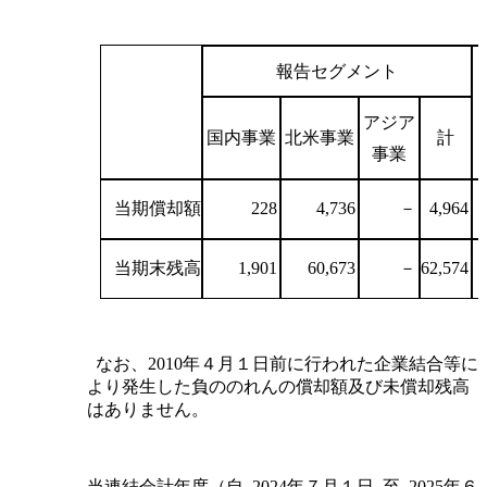
報告セグメント
アジア
国内事業
北米事業
計
事業
当期償却額
228
4,736
－
4,964
当期末残高
1,901
60,673
－
62,574
なお、2010年４月１日前に行われた企業結合等に
より発生した負ののれんの償却額及び未償却残高
はありません。
当連結会計年度（自 2024年７月１日 至 2025年６