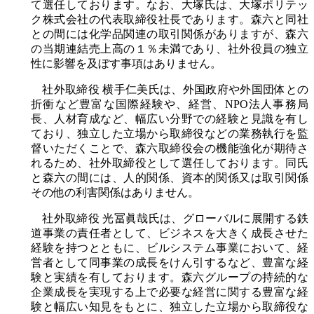
て選任しております。なお、大塚氏は、大塚ポリテッ
ク株式会社の代表取締役社長であります。森六と同社
との間には化学品関連の取引関係がありますが、森六
の当期連結売上高の１％未満であり、社外役員の独立
性に影響を及ぼす事項はありません。
社外取締役 横手仁美氏は、外国政府や外国団体との
折衝など豊富な国際経験や、経営、NPO法人事務局
長、人材育成など、幅広い分野での経験と見識を有し
ており、独立した立場から取締役などの業務執行を監
督いただくことで、森六取締役会の機能強化が期待さ
れるため、社外取締役として選任しております。同氏
と森六の間には、人的関係、資本的関係又は取引関係
その他の利害関係はありません。
社外取締役 光冨眞哉氏は、グローバルに展開する鉄
道事業の責任者として、ビジネスを大きく成長させた
経験を持つとともに、ビルシステム事業において、経
営者として同事業の成長をけん引するなど、豊富な経
験と実績を有しております。森六グループの持続的な
企業成長を実現する上で必要な経営に関する豊富な経
験と幅広い知見をもとに、独立した立場から取締役な