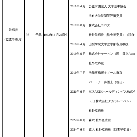
2011年４月 公益財団法人 大学基準協会
法科大学院認証評価委員
2017年６月 株式会社ヨロズ
取締役
辻 千晶
1953年４月29日
生
社外取締役（監査等委員）（現任
（監査等委員）
2018年４月 山梨学院大学法学部客員教授
2019年６月 株式会社ケーヒン（現 日立Aste
社外取締役
2019年７月 法律事務所キノール東京
パートナー弁護士（現任）
2021年６月 MIRARTHホールディングス株式会
（旧 株式会社タカラレーベン）
社外取締役
2022年６月 森六 社外監査役
2024年６月 森六 社外取締役（監査等委員）