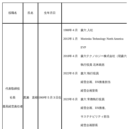
役職名
氏名
生年月日
1988年４月 森六 入社
2015年１月 Moriroku Technology North America
EVP
2018年４月 森六テクノロジー株式会社（現森
執行役員 北米統括
2022年６月 森六 執行役員
経営企画、DX推進担当
代表取締役
経営企画室長
社長
黒瀨 直樹
1969年５月３日
生
2023年６月 森六 常務執行役員
最高経営責任者
経営企画、DX推進、
サステナビリティ担当
経営企画部長