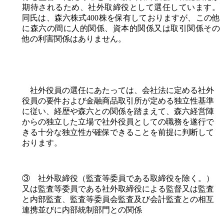
期待されるため、社外取締役として選任しています。
同氏は、森六株式400株を保有しておりますが、この他
に森六の間に人的関係、資本的関係又は取引関係その
他の利害関係はありません。
社外役員の選任にあたっては、会社法に定める社外
役員の要件および金融商品取引所が定める独立性基準
に従い、経歴や森六との関係を踏まえて、森六経営陣
からの独立した立場で社外役員としての職務を遂行で
きる十分な独立性が確保できることを前提に判断して
おります。
③ 社外取締役（監査等委員である取締役を除く。）
又は監査等委員である社外取締役による監督又は監査
と内部監査、監査等委員会監査及び会計監査との相互
連携並びに内部統制部門との関係