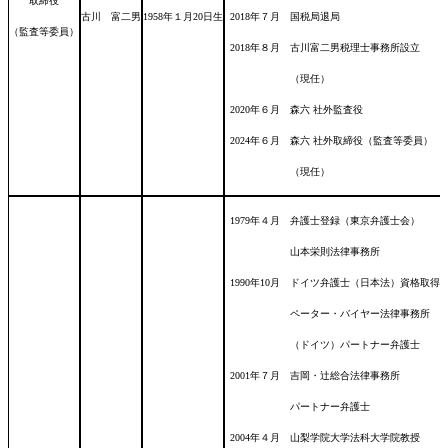
取締役
古川 富二男
1958年１月20日
生
2018年７月 国税局退局
（監査等委員）
2018年８月 古川富二男税理士事務所設立
（現任）
2020年６月 森六 社外監査役
2024年６月 森六 社外取締役（監査等委員）
（現任）
1979年４月 弁護士登録（東京弁護士会
山本栄則法律事務所
1990年10月 ドイツ弁護士（日本法）資格取得
ペーター・バイヤー法律事務所
（ドイツ）パートナー弁護士
2001年７月 吉岡・辻総合法律事務所
パートナー弁護士
2004年４月 山梨学院大学法科大学院教授