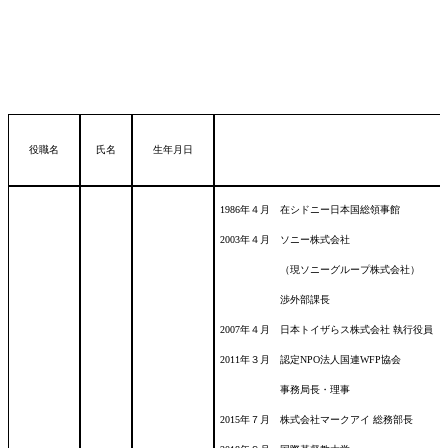
役職名
氏名
生年月日
1986年４月 在シドニー日本国総領事館
2003年４月 ソニー株式会社
（現ソニーグループ株式会社）
渉外部課長
2007年４月 日本トイザらス株式会社 執行役員
2011年３月 認定NPO法人国連WFP協会
事務局長・理事
2015年７月 株式会社マークアイ 総務部長