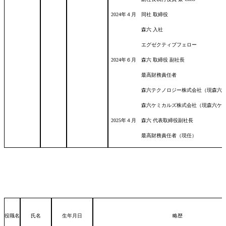
2024年４月 同社 取締役
森六 入社
エグゼクティブフェロー
2024年６月 森六 取締役 副社長
最高財務責任者
森六テクノロジー株式会社（現森六テクノロ
森六ケミカルズ株式会社（現森六ケミカルズ
2025年４月 森六 代表取締役副社長
最高財務責任者（現任）
役職名
氏名
生年月日
略歴