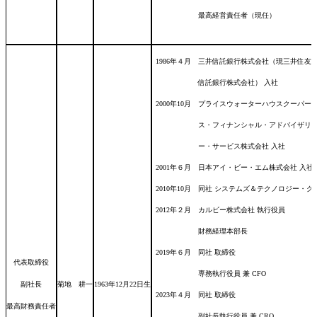
最高経営責任者（現任）
1986年４月 三井信託銀行株式会社（現三井住友
信託銀行株式会社） 入社
2000年10月 プライスウォーターハウスクーパー
ス・フィナンシャル・アドバイザリ
ー・サービス株式会社 入社
2001年６月 日本アイ・ビー・エム株式会社 入社
2010年10月 同社 システムズ＆テクノロジー・グ
2012年２月 カルビー株式会社 執行役員
財務経理本部長
2019年６月 同社 取締役
代表取締役
専務執行役員 兼 CFO
副社長
菊地 耕一
1963年12月22日
生
2023年４月 同社 取締役
最高財務責任者
副社長執行役員 兼 CRO