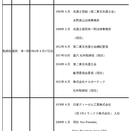
1993年４月 弁護士登録（第二東京弁護士会）
永野真山法律事務所
1998年２月 弁護士柴田幸一郎法律事務所
（現任）
2012年６月 第二東京弁護士会綱紀委員
取締役
柴田 幸一郎
1961年４月17日
生
2017年10月 森六 社外取締役（現任）
2018年４月 第二東京弁護士会
倫理委員会委員（現任）
2022年６月 株式会社ナカボーテック
社外取締役（現任）
1978年４月 日産ディーゼル工業株式会社
（現 UDトラックス株式会社） 入社
2008年１月 同社 Vice President,
Volvo Powertrain Japan CFO