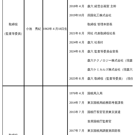
2018年４月 森六 経営企画室 主幹
2019年10月 四国化工株式会社
取締役
取締役 管理本部長
小池 秀紀
1963年４月18日
生
2021年６月 同社 代表取締役社長
（監査等委員）
2024年４月 森六 社長付
2024年６月 森六 監査等委員会室長
森六テクノロジー株式会社（現森六テクノ
森六ケミカルズ株式会社（現森六ケミカル
2025年６月 森六 取締役（監査等委員）（現任
1976年４月 国税局入局
2014年７月 東京国税局総務部考査課長
2015年７月 国税庁長官官房東京派遣
首席国税庁監察官
2017年７月 東京国税局調査第四部長