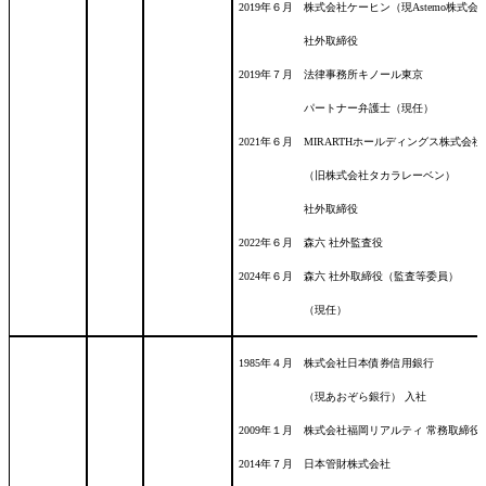
2019年６月 株式会社ケーヒン（現Astemo株式会
社外取締役
2019年７月 法律事務所キノール東京
パートナー弁護士（現任）
2021年６月 MIRARTHホールディングス株式会社
（旧株式会社タカラレーベン）
社外取締役
2022年６月 森六 社外監査役
2024年６月 森六 社外取締役（監査等委員）
（現任）
1985年４月 株式会社日本債券信用銀行
（現あおぞら銀行） 入社
2009年１月 株式会社福岡リアルティ 常務取締役
2014年７月 日本管財株式会社