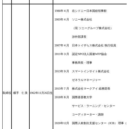
1986年４月 在シドニー日本国総領事館
2003年４月 ソニー株式会社
（現 ソニーグループ株式会社）
渉外部課長
2007年４月 日本トイザらス株式会社 執行役員
2011年３月 認定NPO法人国連WFP協会
事務局長・理事
2013年９月 スマートインサイト株式会社
ゼネラルマネージャー
2015年７月 株式会社マークアイ 総務部長
取締役
横手 仁美
1962年11月26日
生
2018年８月 国際基督教大学
サービス・ラーニング・センター
コーディネーター・講師
2020年12月 国際人材創出支援センター（ICB） 理事（