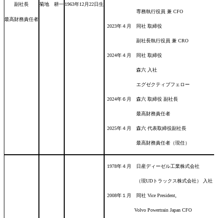
副社長
菊地 耕一
1963年12月22日
生
専務執行役員 兼 CFO
最高財務責任者
2023年４月 同社 取締役
副社長執行役員 兼 CRO
2024年４月 同社 取締役
森六 入社
エグゼクティブフェロー
2024年６月 森六 取締役 副社長
最高財務責任者
2025年４月 森六 代表取締役副社長
最高財務責任者（現任）
1978年４月 日産ディーゼル工業株式会社
（現UDトラックス株式会社） 入社
2008年１月 同社 Vice President,
Volvo Powertrain Japan CFO