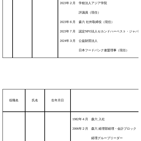
2023年２月 学校法人アジア学院
評議員（現任）
2023年６月 森六 社外取締役（現任）
2023年７月 認定NPO法人セカンドハーベスト・ジャパン
2024年３月 公益財団法人
日本フードバンク連盟理事（現任）
役職名
氏名
生年月日
1982年４月 森六 入社
2006年２月 森六 経理部経理・会計ブロック
経理グループリーダー