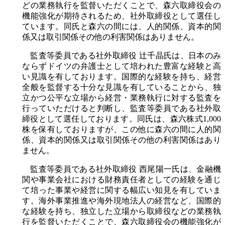
どの業務執行を監督いただくことで、森六取締役会の
機能強化が期待されるため、社外取締役として選任し
ています。同氏と森六の間には、人的関係、資本的関
係又は取引関係その他の利害関係はありません。
監査等委員である社外取締役 辻千晶氏は、日本のみ
ならずドイツの弁護士として培われた豊富な経験と高
い見識を有しております。国際的な経験を持ち、経営
全般を監督する十分な見識を有していることから、独
立かつ公平な立場から経営・業務執行に対する監査を
行っていただけると判断し、監査等委員である社外取
締役として選任しております。同氏は、森六株式1,000
株を保有しておりますが、この他に森六の間に人的関
係、資本的関係又は取引関係その他の利害関係はあり
ません。
監査等委員である社外取締役 西尾陽一氏は、金融機
関や事業会社における財務責任者としての経験を通じ
て培った事業や経営に関する幅広い知見を有していま
す。海外事業推進や海外現地法人の経営など、国際的
な経験を持ち、独立した立場から取締役などの業務執
行を監督いただくことで、森六取締役会の機能強化が