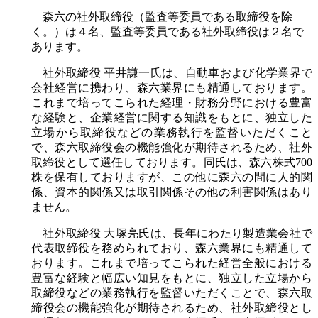
森六の社外取締役（監査等委員である取締役を除
く。）は４名、監査等委員である社外取締役は２名で
あります。
社外取締役 平井謙一氏は、自動車および化学業界で
会社経営に携わり、森六業界にも精通しております。
これまで培ってこられた経理・財務分野における豊富
な経験と、企業経営に関する知識をもとに、独立した
立場から取締役などの業務執行を監督いただくこと
で、森六取締役会の機能強化が期待されるため、社外
取締役として選任しております。同氏は、森六株式700
株を保有しておりますが、この他に森六の間に人的関
係、資本的関係又は取引関係その他の利害関係はあり
ません。
社外取締役 大塚亮氏は、長年にわたり製造業会社で
代表取締役を務められており、森六業界にも精通して
おります。これまで培ってこられた経営全般における
豊富な経験と幅広い知見をもとに、独立した立場から
取締役などの業務執行を監督いただくことで、森六取
締役会の機能強化が期待されるため、社外取締役とし