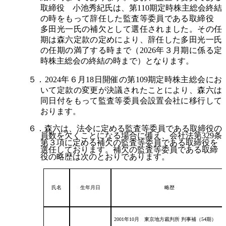
取締役 小池秀紀氏は、第110期定時株主総会終結
の時をもって辞任した監査等委員である取締役
多田光一氏の補欠として選任されました。その任
期は森六定款の定めにより、辞任した多田光一氏
の任期の満了する時まで（2026年３月期に係る定
時株主総会の終結の時まで）となります。
５．2024年６月18日開催の第109期定時株主総会にお
いて定款の変更が決議されたことにより、森六は
同日付をもって監査等委員会設置会社に移行して
おります。
６．森六は、法令に定める監査等委員である取締役の
員数を欠くことになる場合に備え、会社法第329条
第３項に定める補欠の監査等委員である取締役を
選任しております。補欠の監査等委員である取締
役の略歴は次のとおりであります。
氏名
生年月日
略歴
2001年10月 東京地方裁判所 判事補（54期）