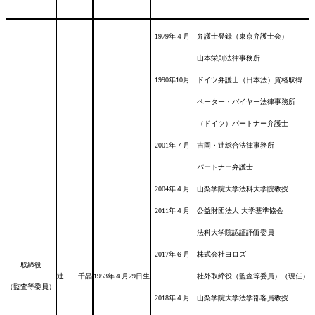
1979年４月 弁護士登録（東京弁護士会）
山本栄則法律事務所
1990年10月 ドイツ弁護士（日本法）資格取得
ペーター・バイヤー法律事務所
（ドイツ）パートナー弁護士
2001年７月 吉岡・辻総合法律事務所
パートナー弁護士
2004年４月 山梨学院大学法科大学院教授
2011年４月 公益財団法人 大学基準協会
法科大学院認証評価委員
2017年６月 株式会社ヨロズ
取締役
辻 千晶
1953年４月29日
生
社外取締役（監査等委員）（現任）
（監査等委員）
2018年４月 山梨学院大学法学部客員教授