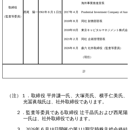
海外事業推進室長
取締役
西尾 陽一
1961年６月１日
生
2017年４月 Prudential Investment Company of Aust
（監査等委員）
2018年８月 同社 財務部部長
2018年10月 東京キャピタルマネジメント株式会
2021年２月 同社 企画管理部長
2026年６月 森六 社外取締役（監査等委員）
（現任）
計
（注）１．取締役 平井謙一氏、大塚亮氏、横手仁美氏、
光冨眞哉氏は、社外取締役であります。
２．監査等委員である取締役 辻千晶氏および西尾陽
一氏は、社外取締役であります。
３．2026年６月18日開催の第111期定時株主総会終結