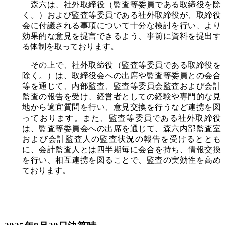
森六は、社外取締役（監査等委員である取締役を除
く。）および監査等委員である社外取締役が、取締役
会に付議される事項について十分な検討を行い、より
効果的な意見を提言できるよう、事前に資料を提出す
る体制を取っております。
その上で、社外取締役（監査等委員である取締役を
除く。）は、取締役会への出席や監査等委員との会合
等を通じて、内部監査、監査等委員会監査および会計
監査の報告を受け、経営者としての経験や専門的な見
地から適宜質問を行い、意見交換を行うなど連携を図
っております。また、監査等委員である社外取締役
は、監査等委員会への出席を通じて、森六内部監査室
および会計監査人の監査状況の報告を受けるととも
に、会計監査人とは四半期毎に会合を持ち、情報交換
を行い、相互連携を図ることで、監査の実効性を高め
ております。