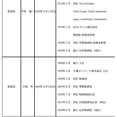
2012年４月 同社 Vice President,
取締役
平井 謙一
1954年９月３日
生
Volvo Group Trucks Operations
Japan Controlling Coordination
2016年１月 KHネオケム株式会社
取締役 財務本部長
2018年３月 同社 常務取締役 財務本部長
2020年６月 森六 社外取締役（現任）
1990年４月 森六 入社
1994年３月 大塚ポリテック株式会社 入社
1995年５月 同社 取締役
取締役
大塚 亮
1964年11月14日
生
2001年６月 同社 専務取締役
2010年７月 同社 取締役副社長
2012年９月 同社 代表取締役社長（現任）
2020年６月 森六 社外取締役（現任）