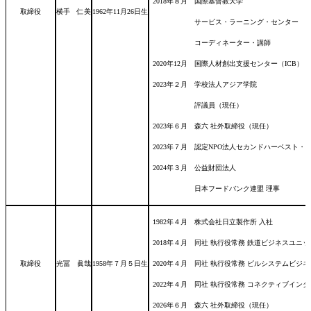
2018年８月 国際基督教大学
取締役
横手 仁美
1962年11月26日
生
サービス・ラーニング・センター
コーディネーター・講師
2020年12月 国際人材創出支援センター（ICB）
2023年２月 学校法人アジア学院
評議員（現任）
2023年６月 森六 社外取締役（現任）
2023年７月 認定NPO法人セカンドハーベスト・ジ
2024年３月 公益財団法人
日本フードバンク連盟 理事
1982年４月 株式会社日立製作所 入社
2018年４月 同社 執行役常務 鉄道ビジネスユニ
取締役
光冨 眞哉
1958年７月５日
生
2020年４月 同社 執行役常務 ビルシステムビジネ
2022年４月 同社 執行役常務 コネクティブイン
2026年６月 森六 社外取締役（現任）