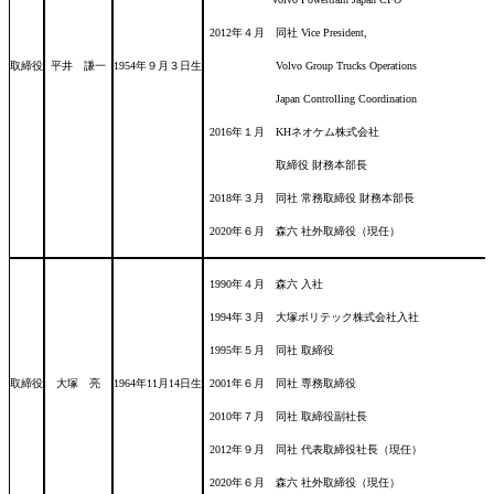
2012年４月 同社 Vice President,
取締役
平井 謙一
1954年９月３日
生
Volvo Group Trucks Operations
Japan Controlling Coordination
2016年１月 KHネオケム株式会社
取締役 財務本部長
2018年３月 同社 常務取締役 財務本部長
2020年６月 森六 社外取締役（現任）
1990年４月 森六 入社
1994年３月 大塚ポリテック株式会社入社
1995年５月 同社 取締役
取締役
大塚 亮
1964年11月14日
生
2001年６月 同社 専務取締役
2010年７月 同社 取締役副社長
2012年９月 同社 代表取締役社長（現任）
2020年６月 森六 社外取締役（現任）