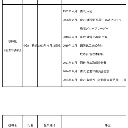
1982年４月 森六 入社
2006年２月 森六 経理部 経理・会計ブロック
経理グループリーダー
2018年４月 森六 経営企画室 主幹
取締役
小池 秀紀
1963年４月18日
生
2019年10月 四国化工株式会社
（監査等委員）
取締役 管理本部長
2021年６月 同社 代表取締役社長
2024年６月 森六 監査等委員会室長
2025年６月 森六 取締役（常勤監査等委員）（現
役職名
氏名
生年月日
略歴