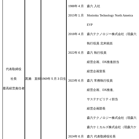
1988年４月 森六 入社
2015年１月 Moriroku Technology North America
EVP
2018年４月 森六テクノロジー株式会社（現森
執行役員 北米統括
2022年６月 森六 執行役員
経営企画、DX推進担当
代表取締役
経営企画室長
社長
黒瀨 直樹
1969年５月３日
生
2023年６月 森六 常務執行役員
最高経営責任者
経営企画、DX推進、
サステナビリティ担当
経営企画部長
森六テクノロジー株式会社（現森六テクノロ
森六ケミカルズ株式会社（現森六ケミカルズ
2024年６月 森六 代表取締役社長