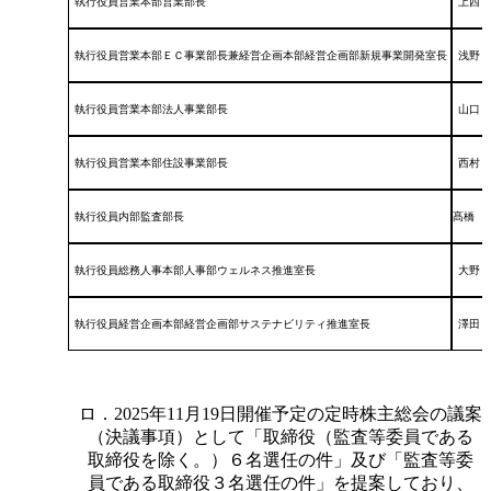
執行役員営業本部営業部長
上西 
執行役員営業本部ＥＣ事業部長兼経営企画本部経営企画部新規事業開発室長
浅野 
執行役員営業本部法人事業部長
山口 
執行役員営業本部住設事業部長
西村 
執行役員内部監査部長
髙橋 
執行役員総務人事本部人事部ウェルネス推進室長
大野 
執行役員経営企画本部経営企画部サステナビリティ推進室長
澤田 
ロ．2025年11月19日開催予定の定時株主総会の議案
（決議事項）として「取締役（監査等委員である
取締役を除く。）６名選任の件」及び「監査等委
員である取締役３名選任の件」を提案しており、