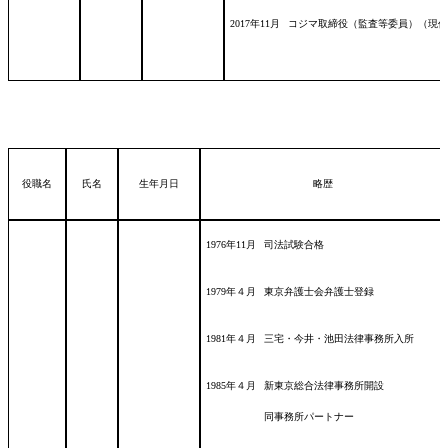
2017年11月
コジマ取締役（監査等委員）（現任
役職名
氏名
生年月日
略歴
1976年11月
司法試験合格
1979年４月
東京弁護士会弁護士登録
1981年４月
三宅・今井・池田法律事務所入所
1985年４月
新東京総合法律事務所開設
同事務所パートナー