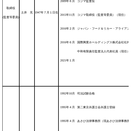
2009年６月
コジマ監査役
取締役
土井 充
1947年７月１日
生
2015年11月
コジマ取締役（監査等委員）（現任）
(監査等委員)
2016年２月
ジャパン・フード＆リカー・アライアン
2016年６月
国際興業ホールディングス株式会社社外
中和有限責任監査法人代表社員（現任）
2021年１月
1992年10月
司法試験合格
1995年４月
第二東京弁護士会弁護士登録
1995年４月
あさひ法律事務所（現あさひ法律事務所