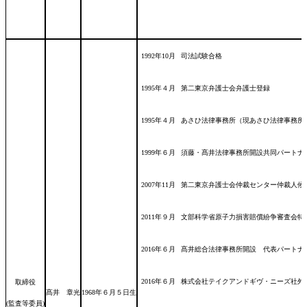
1992年10月
司法試験合格
1995年４月
第二東京弁護士会弁護士登録
1995年４月
あさひ法律事務所（現あさひ法律事務所
1999年６月
須藤・髙井法律事務所開設共同パートナ
2007年11月
第二東京弁護士会仲裁センター仲裁人候
2011年９月
文部科学省原子力損害賠償紛争審査会特
2016年６月
髙井総合法律事務所開設 代表パートナ
2016年６月
株式会社テイクアンドギヴ・ニーズ社外
取締役
髙井 章光
1968年６月５日
生
(監査等委員)