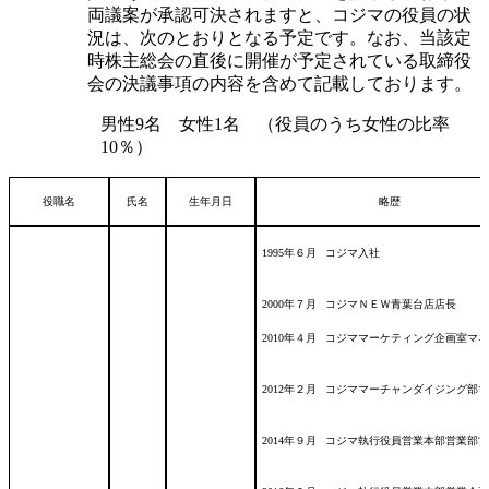
両議案が承認可決されますと、コジマの役員の状
況は、次のとおりとなる予定です。なお、当該定
時株主総会の直後に開催が予定されている取締役
会の決議事項の内容を含めて記載しております。
男性9名 女性1名 （役員のうち女性の比率
10％）
役職名
氏名
生年月日
略歴
1995年６月
コジマ入社
2000年７月
コジマＮＥＷ青葉台店店長
2010年４月
コジママーケティング企画室マネ
2012年２月
コジママーチャンダイジング部マ
2014年９月
コジマ執行役員営業本部営業部営