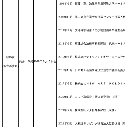
1999年６月
須藤・髙井法律事務所開設共同パートナ
2007年11月
第二東京弁護士会仲裁センター仲裁人候
2011年９月
文部科学省原子力損害賠償紛争審査会特
2016年６月
髙井総合法律事務所開設 代表パートナ
2016年６月
株式会社テイクアンドギヴ・ニーズ社外
取締役
髙井 章光
1968年６月５日
生
(監査等委員)
2016年11月
日本商工会議所経済法規専門委員会委員
2017年６月
株式会社ＮＥＷ ＡＲＴ ＨＯＬＤＩＮ
2020年11月
コジマ取締役（監査等委員）（現任）
2021年２月
株式会社ノダ社外取締役（現任）
2021年12月
大和証券リビング投資法人監督役員（現