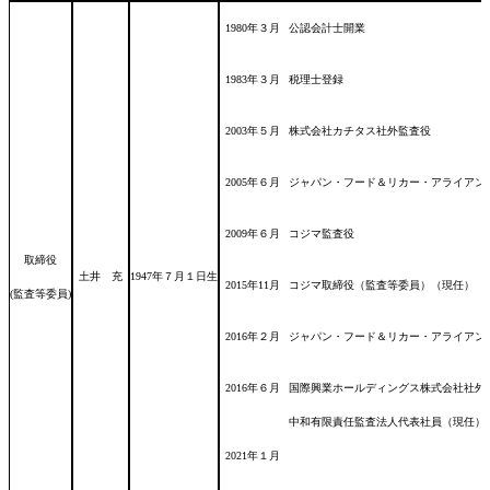
1980年３月
公認会計士開業
1983年３月
税理士登録
2003年５月
株式会社カチタス社外監査役
2005年６月
ジャパン・フード＆リカー・アライアン
2009年６月
コジマ監査役
取締役
土井 充
1947年７月１日
生
2015年11月
コジマ取締役（監査等委員）（現任）
(監査等委員)
2016年２月
ジャパン・フード＆リカー・アライアン
2016年６月
国際興業ホールディングス株式会社社外
中和有限責任監査法人代表社員（現任）
2021年１月