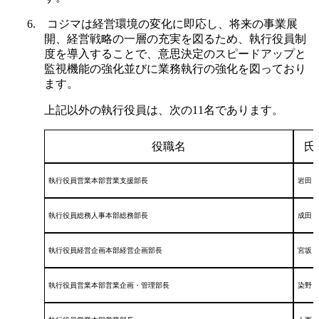
6. コジマは経営環境の変化に即応し、将来の事業展
開、経営戦略の一層の充実を図るため、執行役員制
度を導入することで、意思決定のスピードアップと
監視機能の強化並びに業務執行の強化を図っており
ます。
上記以外の執行役員は、次の11名であります。
役職名
氏
執行役員営業本部営業支援部長
岩田 
執行役員総務人事本部総務部長
成田 
執行役員経営企画本部経営企画部長
宮坂 
執行役員営業本部営業企画・管理部長
染野 