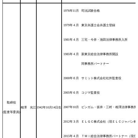
1976年11月
司法試験合格
1979年４月
東京弁護士会弁護士登録
1981年４月
三宅・今井・池田法律事務所入所
1985年４月
新東京総合法律事務所開設
同事務所パートナー
2000年６月
サミット株式会社社外監査役
2005年６月
コジマ監査役
取締役
2007年10月
ビンガム・坂井・三村・相澤法律事務所
相澤 光江
1942年10月14日
生
(監査等委員)
2012年３月
ＥＬＧＣ株式会社（現ＥＬＣジャパン株
2015年４月
ＴＭＩ総合法律事務所パートナー（現任