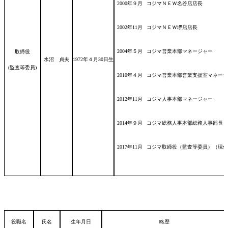
2000年９月
コジマＮＥＷ名谷店店長
2002年11月
コジマＮＥＷ堺店店長
2004年５月
コジマ営業本部マネージャー
取締役
水沼 貞夫
1972年４月30日
生
(監査等委員)
2010年４月
コジマ営業本部営業支援室マネージ
2012年11月
コジマ人事本部マネージャー
2014年９月
コジマ総務人事本部総務人事部長
2017年11月
コジマ取締役（監査等委員）（現任
役職名
氏名
生年月日
略歴