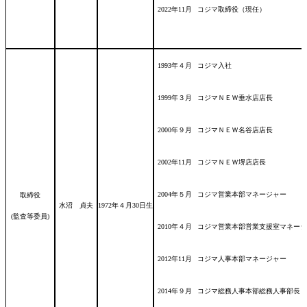
2022年11月
コジマ取締役（現任）
1993年４月
コジマ入社
1999年３月
コジマＮＥＷ垂水店店長
2000年９月
コジマＮＥＷ名谷店店長
2002年11月
コジマＮＥＷ堺店店長
2004年５月
コジマ営業本部マネージャー
取締役
水沼 貞夫
1972年４月30日
生
(監査等委員)
2010年４月
コジマ営業本部営業支援室マネージ
2012年11月
コジマ人事本部マネージャー
2014年９月
コジマ総務人事本部総務人事部長