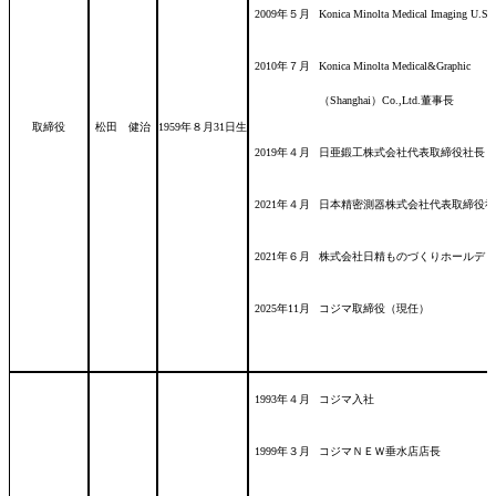
2009年５月
Konica Minolta Medical Imaging U.S.A.
2010年７月
Konica Minolta Medical&Graphic
（Shanghai）Co.,Ltd.董事長
取締役
松田 健治
1959年８月31日
生
2019年４月
日亜鍛工株式会社代表取締役社長（
2021年４月
日本精密測器株式会社代表取締役社
2021年６月
株式会社日精ものづくりホールディ
2025年11月
コジマ取締役（現任）
1993年４月
コジマ入社
1999年３月
コジマＮＥＷ垂水店店長