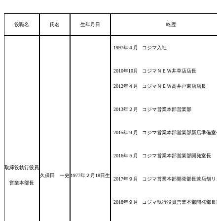
役職名
氏名
生年月日
略歴
1997年４月
コジマ入社
2010年10月
コジマＮＥＷ井草店店長
2012年４月
コジマＮＥＷ高井戸東店店長
2013年２月
コジマ営業本部営業部
2015年９月
コジマ営業本部営業部新店準備室長
2016年５月
コジマ営業本部営業部開発室長
取締役執行役員
久保田 一史
1977年２月18日
生
2017年９月
コジマ営業本部開発部長兼店舗リノ
営業本部長
2018年９月
コジマ執行役員営業本部開発部長兼