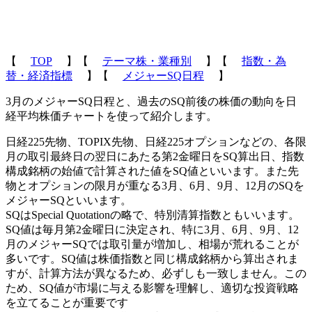
【
TOP
】【
テーマ株・業種別
】【
指数・為
替・経済指標
】【
メジャーSQ日程
】
3月のメジャーSQ日程と、過去のSQ前後の株価の動向を日
経平均株価チャートを使って紹介します。
日経225先物、TOPIX先物、日経225オプションなどの、各限
月の取引最終日の翌日にあたる第2金曜日をSQ算出日、指数
構成銘柄の始値で計算された値をSQ値といいます。また先
物とオプションの限月が重なる3月、6月、9月、12月のSQを
メジャーSQといいます。
SQはSpecial Quotationの略で、特別清算指数ともいいます。
SQ値は毎月第2金曜日に決定され、特に3月、6月、9月、12
月のメジャーSQでは取引量が増加し、相場が荒れることが
多いです。SQ値は株価指数と同じ構成銘柄から算出されま
すが、計算方法が異なるため、必ずしも一致しません。この
ため、SQ値が市場に与える影響を理解し、適切な投資戦略
を立てることが重要です