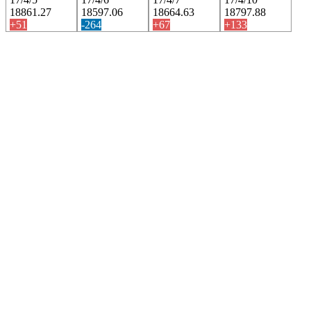
18861.27
18597.06
18664.63
18797.88
+51
-264
+67
+133