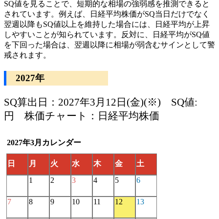
SQ値を見ることで、短期的な相場の強弱感を推測できると
されています。例えば、日経平均株価がSQ当日だけでなく
翌週以降もSQ値以上を維持した場合には、日経平均が上昇
しやすいことが知られています。反対に、日経平均がSQ値
を下回った場合は、翌週以降に相場が弱含むサインとして警
戒されます。
2027年
SQ算出日：2027年3月12日(金)(※) SQ値:
円 株価チャート：日経平均株価
2027年3月カレンダー
日
月
火
水
木
金
土
1
2
3
4
5
6
7
8
9
10
11
12
13