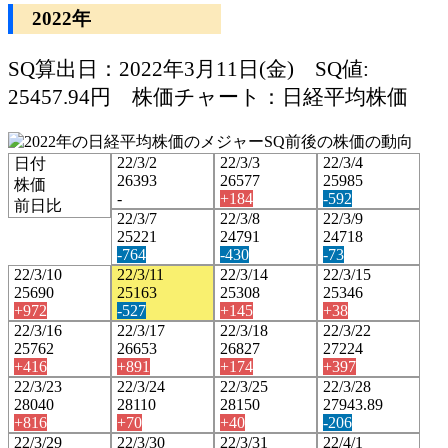
2022年
SQ算出日：2022年3月11日(金) SQ値:
25457.94円 株価チャート：日経平均株価
22/3/2
22/3/3
22/3/4
日付
26393
26577
25985
株価
-
+184
-592
前日比
22/3/7
22/3/8
22/3/9
25221
24791
24718
-764
-430
-73
22/3/10
22/3/11
22/3/14
22/3/15
25690
25163
25308
25346
+972
-527
+145
+38
22/3/16
22/3/17
22/3/18
22/3/22
25762
26653
26827
27224
+416
+891
+174
+397
22/3/23
22/3/24
22/3/25
22/3/28
28040
28110
28150
27943.89
+816
+70
+40
-206
22/3/29
22/3/30
22/3/31
22/4/1