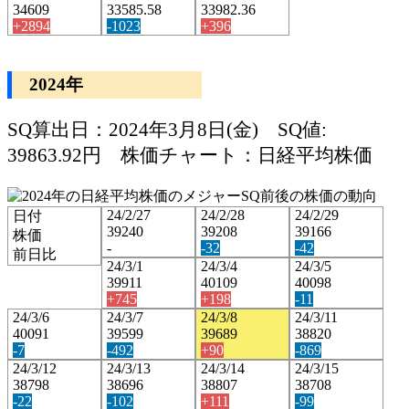
34609
33585.58
33982.36
+2894
-1023
+396
2024年
SQ算出日：2024年3月8日(金) SQ値:
39863.92円 株価チャート：日経平均株価
24/2/27
24/2/28
24/2/29
日付
39240
39208
39166
株価
-
-32
-42
前日比
24/3/1
24/3/4
24/3/5
39911
40109
40098
+745
+198
-11
24/3/6
24/3/7
24/3/8
24/3/11
40091
39599
39689
38820
-7
-492
+90
-869
24/3/12
24/3/13
24/3/14
24/3/15
38798
38696
38807
38708
-22
-102
+111
-99