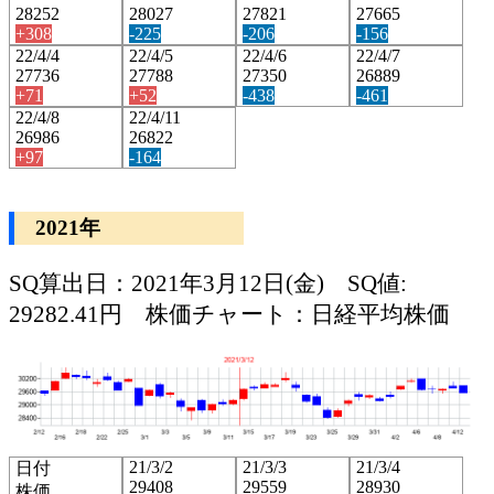
28252
28027
27821
27665
+308
-225
-206
-156
22/4/4
22/4/5
22/4/6
22/4/7
27736
27788
27350
26889
+71
+52
-438
-461
22/4/8
22/4/11
26986
26822
+97
-164
2021年
SQ算出日：2021年3月12日(金) SQ値:
29282.41円 株価チャート：日経平均株価
21/3/2
21/3/3
21/3/4
日付
29408
29559
28930
株価