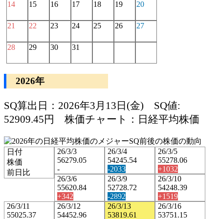
14
15
16
17
18
19
20
21
22
23
24
25
26
27
28
29
30
31
2026年
SQ算出日：2026年3月13日(金) SQ値:
52909.45円 株価チャート：日経平均株価
26/3/3
26/3/4
26/3/5
日付
56279.05
54245.54
55278.06
株価
-
-2033
+1032
前日比
26/3/6
26/3/9
26/3/10
55620.84
52728.72
54248.39
+342
-2892
+1519
26/3/11
26/3/12
26/3/13
26/3/16
55025.37
54452.96
53819.61
53751.15