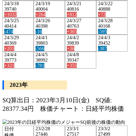
24/3/18
24/3/19
24/3/21
24/3/22
39740
40004
40816
40888
+1032
+264
+812
+72
24/3/25
24/3/26
24/3/27
24/3/28
40414
40398
40763
40168
-474
-16
+365
-595
24/3/29
24/4/1
24/4/2
24/4/3
40369
39803
39839
39452
+201
-566
+36
-387
24/4/4
24/4/5
24/4/8
39773
38992
39347
+321
-781
+355
2023年
SQ算出日：2023年3月10日(金) SQ値:
28377.34円 株価チャート：日経平均株価
23/2/28
23/3/1
23/3/2
日付
27446
27517
27499
株価