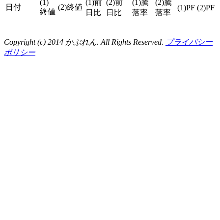
(1)
(1)前
(2)前
(1)騰
(2)騰
日付
(2)終値
(1)PF
(2)PF
終値
日比
日比
落率
落率
Copyright (c) 2014 かぶれん. All Rights Reserved.
プライバシー
ポリシー