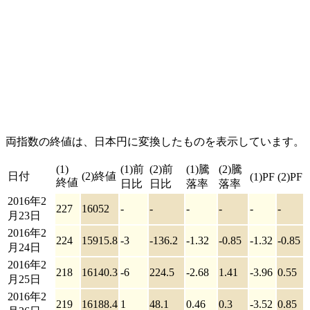
両指数の終値は、日本円に変換したものを表示しています。
(1)
(1)前
(2)前
(1)騰
(2)騰
日付
(2)終値
(1)PF
(2)PF
終値
日比
日比
落率
落率
2016年2
227
16052
-
-
-
-
-
-
月23日
2016年2
224
15915.8
-3
-136.2
-1.32
-0.85
-1.32
-0.85
月24日
2016年2
218
16140.3
-6
224.5
-2.68
1.41
-3.96
0.55
月25日
2016年2
219
16188.4
1
48.1
0.46
0.3
-3.52
0.85