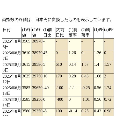
両指数の終値は、日本円に変換したものを表示しています。
(1)PF
(2)PF
日付
(1)終
(2)終
(1)前
(2)前
(1)騰
(2)騰
値
値
日比
日比
落率
落率
3565
38970
-
-
-
-
-
-
2025年8月
6日
3610
38970
45
0
1.26
0
1.26
0
2025年8月
7日
3615
39580
5
610
0.14
1.57
1.4
1.57
2025年8月
8日
3625
39750
10
170
0.28
0.43
1.68
2
2025年8月
12日
3585
39650
-40
-100
-1.1
-0.25
0.56
1.74
2025年8月
13日
3585
39250
0
-400
0
-1.01
0.56
0.72
2025年8月
14日
3580
39350
-5
100
-0.14
0.25
0.42
0.98
2025年8月