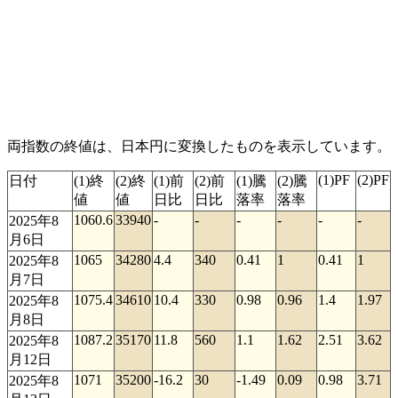
両指数の終値は、日本円に変換したものを表示しています。
(1)PF
(2)PF
日付
(1)終
(2)終
(1)前
(2)前
(1)騰
(2)騰
値
値
日比
日比
落率
落率
1060.6
33940
-
-
-
-
-
-
2025年8
月6日
1065
34280
4.4
340
0.41
1
0.41
1
2025年8
月7日
1075.4
34610
10.4
330
0.98
0.96
1.4
1.97
2025年8
月8日
1087.2
35170
11.8
560
1.1
1.62
2.51
3.62
2025年8
月12日
1071
35200
-16.2
30
-1.49
0.09
0.98
3.71
2025年8