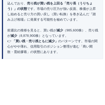
込んでおり、
売り残が買い残を上回る「売り長（うりちょ
う）」の状態
です。市場の売り圧力が強い反面、株価が上昇
し始めると売り方の買い戻し（買い転換）を巻き込んだ『踏
み上げ相場』に発展する可能性を秘めています。
前週比の推移を見ると、買い残が
減少
（985,600株）、売り残
が
減少
（8,878,900株）となっています。
👉
「買い残・売り残ともに減少」
のパターンです。市場の関
心がやや薄れ、信用取引のポジション整理が進む「商い閑
散・需給膠着」の状態にあります。