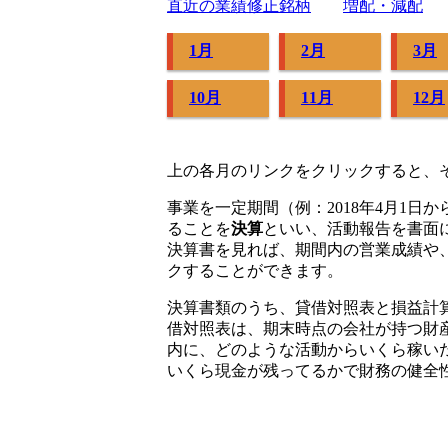
直近の業績修正銘柄
増配・減配
1月
2月
3月
10月
11月
12月
上の各月のリンクをクリックすると、
事業を一定期間（例：2018年4月1日
ることを
決算
といい、活動報告を書面
決算書を見れば、期間内の営業成績や
クすることができます。
決算書類のうち、貸借対照表と損益計
借対照表は、期末時点の会社が持つ財
内に、どのような活動からいくら稼い
いくら現金が残ってるかで財務の健全