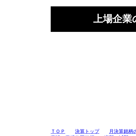
上場企業
ＴＯＰ
決算トップ
月決算銘柄