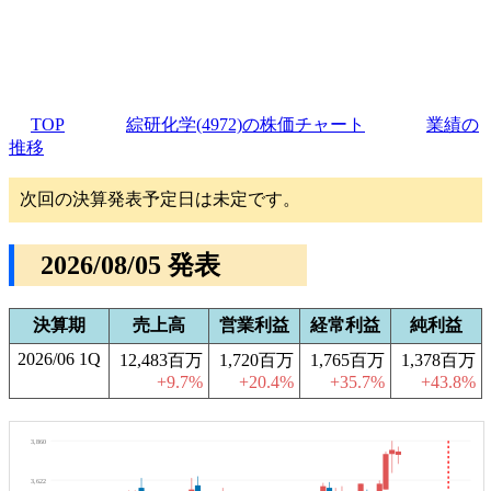
TOP
綜研化学(4972)の株価チャート
業績の
推移
次回の決算発表予定日は未定です。
2026/08/05 発表
決算期
売上高
営業利益
経常利益
純利益
2026/06 1Q
12,483百万
1,720百万
1,765百万
1,378百万
+9.7%
+20.4%
+35.7%
+43.8%
3,860
3,622