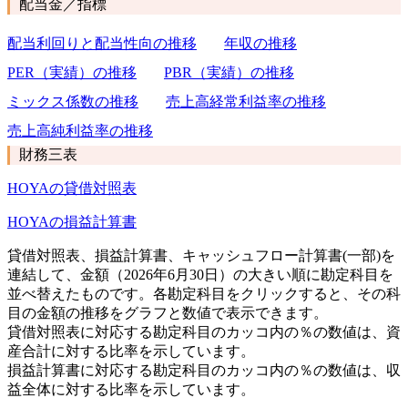
配当金／指標
配当利回りと配当性向の推移
年収の推移
PER（実績）の推移
PBR（実績）の推移
ミックス係数の推移
売上高経常利益率の推移
売上高純利益率の推移
財務三表
HOYAの貸借対照表
HOYAの損益計算書
貸借対照表、損益計算書、キャッシュフロー計算書(一部)を
連結して、金額（2026年6月30日）の大きい順に勘定科目を
並べ替えたものです。各勘定科目をクリックすると、その科
目の金額の推移をグラフと数値で表示できます。
貸借対照表に対応する勘定科目のカッコ内の％の数値は、資
産合計に対する比率を示しています。
損益計算書に対応する勘定科目のカッコ内の％の数値は、収
益全体に対する比率を示しています。