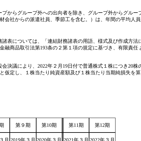
ープからグループ外への出向者を除き、グループ外からグルー
材会社からの派遣社員、季節工を含む。）は、年間の平均人員
財務諸表については、「連結財務諸表の用語、様式及び作成方法に
金融商品取引法第193条の２第１項の規定に基づき、有限責任
締役会決議により、2022年２月19日付で普通株式１株につき20
と仮定し、１株当たり純資産額及び１株当たり当期純損失を算
期
第９期
第10期
第11期
第12期
年３月
2019年３月
2020年３月
2021年３月
2022年３月