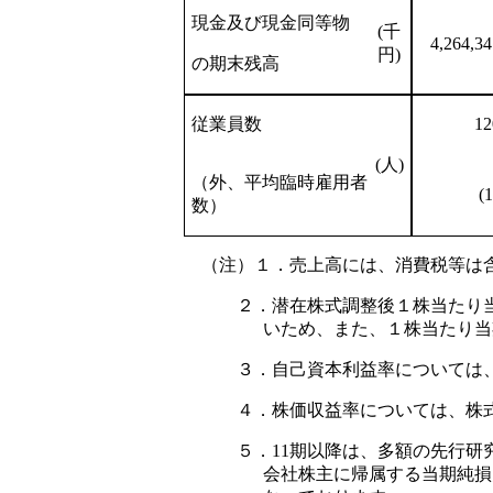
現金及び現金同等物
(千
4,264,34
円)
の期末残高
従業員数
12
(人)
（外、平均臨時雇用者
(1
数）
（注）１．売上高には、消費税等は
２．潜在株式調整後１株当たり
いため、また、１株当たり当
３．自己資本利益率については
４．株価収益率については、株
５．11期以降は、多額の先行
会社株主に帰属する当期純損