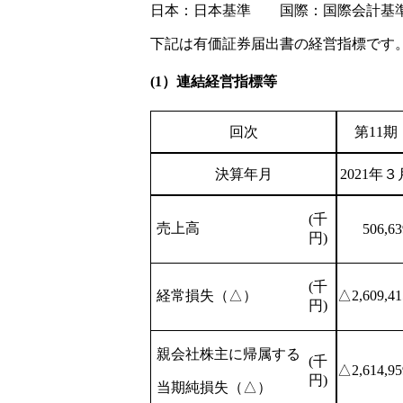
日本：日本基準 国際：国際会計基準（
下記は有価証券届出書の経営指標です
(1）連結経営指標等
回次
第11期
決算年月
2021年３
(千
売上高
506,63
円)
(千
経常損失（△）
△2,609,41
円)
親会社株主に帰属する
(千
△2,614,95
円)
当期純損失（△）