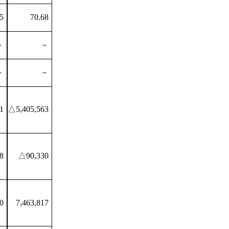
5
70.68
－
－
－
－
1
△5,405,563
8
△90,330
0
7,463,817