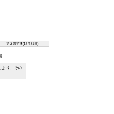
。
場
により、その