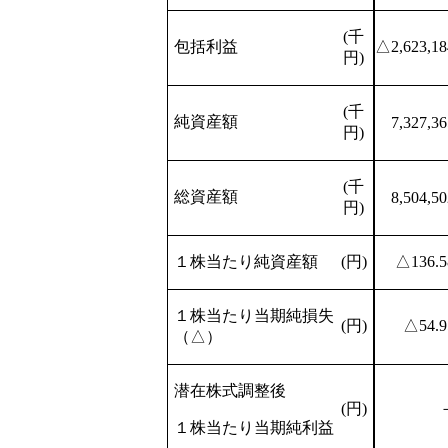
(千
包括利益
△2,623,18
円)
(千
純資産額
7,327,36
円)
(千
総資産額
8,504,50
円)
１株当たり純資産額
(円)
△136.5
１株当たり当期純損失
(円)
△54.9
（△）
潜在株式調整後
(円)
１株当たり当期純利益