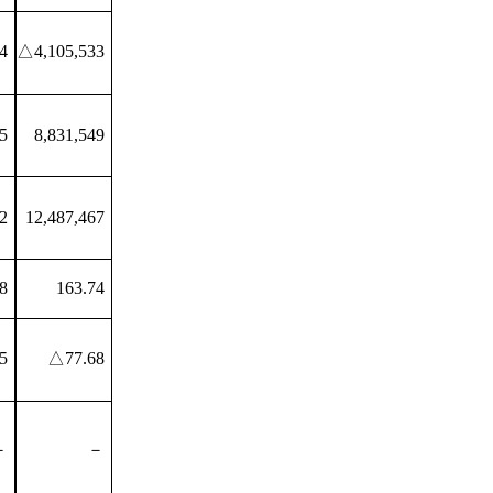
4
△4,105,533
5
8,831,549
2
12,487,467
8
163.74
5
△77.68
－
－