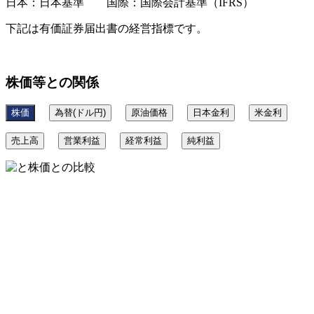
日本：日本基準 国際：国際会計基準（IFRS）
下記は有価証券届出書の経営指標です。
株価等との関係
株価
為替(ドル円)
原油価格
日本金利
米金利
売上高
営業利益
経常利益
純利益