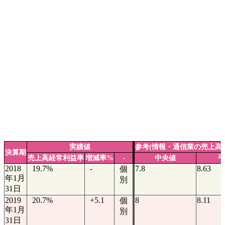
実績値
参考(情報・通信業の売上高
決算期
売上高経常利益率
増減率%
-
中央値
平
2018
19.7%
-
7.8
8.63
個
年1月
別
31日
2019
20.7%
+5.1
8
8.11
個
年1月
別
31日