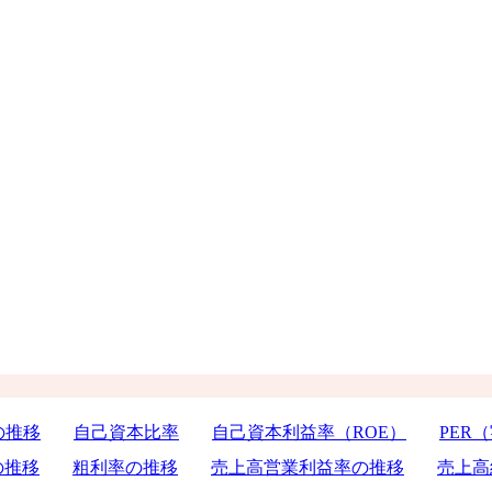
の推移
自己資本比率
自己資本利益率（ROE）
PER
の推移
粗利率の推移
売上高営業利益率の推移
売上高