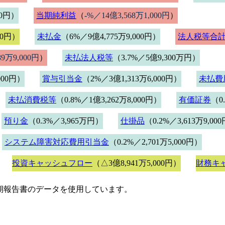
00円）
当期純利益
（
-%／14億3,568万1,000円
）
00円）
未払金
（6%／9億4,775万9,000円）
法人税等合
89万9,000円
）
未払法人税等
（3.7%／5億9,300万円）
000円）
賞与引当金
（2%／3億1,313万6,000円）
未払費
未払消費税等
（0.8%／1億3,262万8,000円）
有価証券
（0
預り金
（0.3%／3,965万円）
仕掛品
（0.2%／3,613万9,00
システム障害対応費用引当金
（0.2%／2,701万5,000円）
投資キャッシュフロー
（△3億8,941万5,000円）
財務キ
期報告書のデータを使用しています。