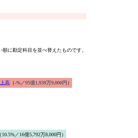
きい順に勘定科目を並べ替えたものです。
上高
（
-%／95億1,939万9,000円
）
10.5%／16億5,792万8,000円）