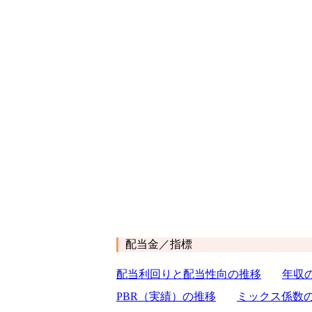
配当金／指標
配当利回りと配当性向の推移
年収
PBR（実績）の推移
ミックス係数