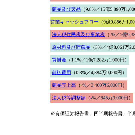
商品及び製品
（9.8%／15億5,890万1,0
営業キャッシュフロー
（9億9,856万1,0
法人税住民税及び事業税
（
-%／5億9,3
原材料及び貯蔵品
（3%／4億8,061万2,
買掛金
（1.1%／1億7,282万1,000円）
前払費用
（0.3%／4,884万9,000円）
商品売上高
（
-%／3,400万6,000円
）
法人税等調整額
（
-%／845万9,000円
）
※有価証券報告書、四半期報告書、半