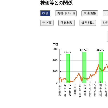
株価等との関係
株価
為替(ドル円)
原油価格
日
売上高
営業利益
経常利益
純