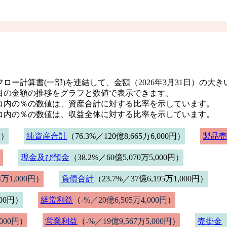
ロー計算書(一部)を連結して、金額（2026年3月31日）の大
目の金額の推移をグラフと数値で表示できます。
コ内の％の数値は、資産合計に対する比率を示しています。
コ内の％の数値は、収益全体に対する比率を示しています。
円）
純資産合計
（76.3%／120億8,665万6,000円）
製品売
）
現金及び預金
（38.2%／60億5,070万5,000円）
4万1,000円
）
負債合計
（23.7%／37億6,195万1,000円）
000円）
経常利益
（
-%／20億6,505万4,000円
）
,000円
）
営業利益
（
-%／19億9,567万5,000円
）
売掛金
（