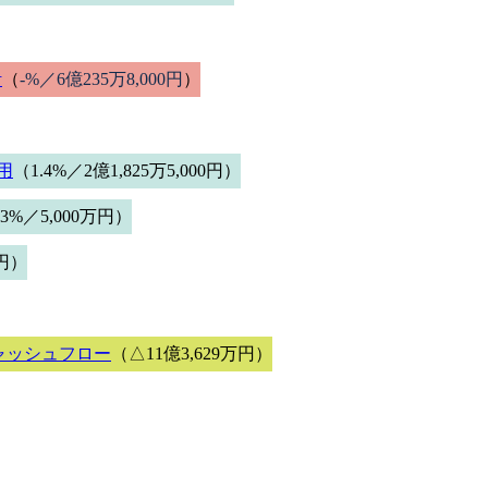
計
（
-%／6億235万8,000円
）
用
（1.4%／2億1,825万5,000円）
.3%／5,000万円）
0円）
ャッシュフロー
（△11億3,629万円）