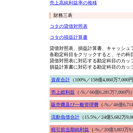
売上高純利益率の推移
財務三表
コタの貸借対照表
コタの損益計算書
貸借対照表、損益計算書、キャッシュフ
各勘定科目をクリックすると、その科
貸借対照表に対応する勘定科目のカッ
損益計算書に対応する勘定科目のカッ
資産合計
（100%／158億4,860万7,000
売上総利益
（
-%／66億6,281万7,000円
販売費及び一般管理費
（
-%／46億6,71
流動負債合計
（15.5%／24億5,682万9,
税引前当期純利益
（
-%／20億3,803万9