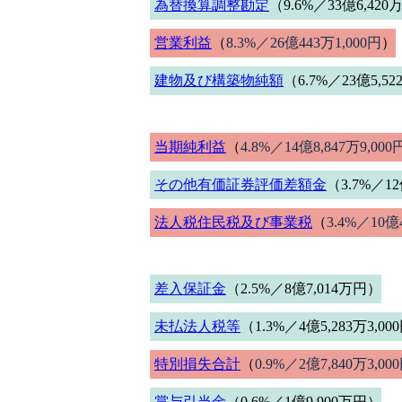
為替換算調整勘定
（9.6%／33億6,420万
営業利益
（
8.3%／26億443万1,000円
）
建物及び構築物純額
（6.7%／23億5,52
当期純利益
（
4.8%／14億8,847万9,000
その他有価証券評価差額金
（3.7%／12
法人税住民税及び事業税
（
3.4%／10億4
差入保証金
（2.5%／8億7,014万円）
未払法人税等
（1.3%／4億5,283万3,00
特別損失合計
（
0.9%／2億7,840万3,00
賞与引当金
（0.6%／1億9,900万円）