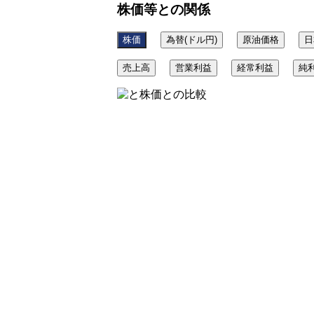
株価等との関係
株価
為替(ドル円)
原油価格
日
売上高
営業利益
経常利益
純