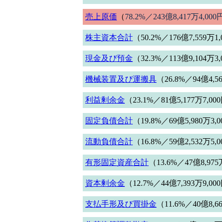
売上原価
（
78.2%／243億8,417万4,000
株主資本合計
（50.2%／176億7,559万1
現金及び預金
（32.3%／113億9,104万3
機械装置及び運搬具
（26.8%／94億4,5
利益剰余金
（23.1%／81億5,177万7,00
固定負債合計
（19.8%／69億5,980万3,
流動負債合計
（16.8%／59億2,532万5,
有形固定資産合計
（13.6%／47億8,975
資本剰余金
（12.7%／44億7,393万9,00
支払手形及び買掛金
（11.6%／40億8,6