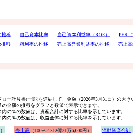
の推移
自己資本比率
自己資本利益率（ROE）
PER
の推移
粗利率の推移
売上高営業利益率の推移
売上高
ロー計算書(一部)を連結して、金額（2026年3月31日）の大
目の金額の推移をグラフと数値で表示できます。
コ内の％の数値は、資産合計に対する比率を示しています。
コ内の％の数値は、収益全体に対する比率を示しています。
円）
売上高
（
100%／312億21万6,000円
）
流動資産合計