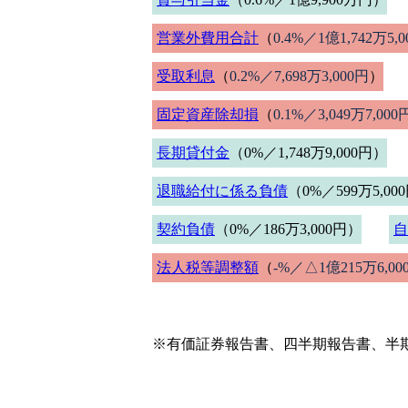
営業外費用合計
（
0.4%／1億1,742万5,
受取利息
（
0.2%／7,698万3,000円
）
固定資産除却損
（
0.1%／3,049万7,000
長期貸付金
（0%／1,748万9,000円）
退職給付に係る負債
（0%／599万5,00
契約負債
（0%／186万3,000円）
自
法人税等調整額
（
-%／△1億215万6,00
※有価証券報告書、四半期報告書、半