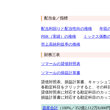
配当金／指標
配当利回りと配当性向の推移
年収
PBR（実績）の推移
ミックス係数
売上高純利益率の推移
財務三表
ソマールの貸借対照表
ソマールの損益計算書
貸借対照表、損益計算書、キャッシュフ
各勘定科目をクリックすると、その科
貸借対照表に対応する勘定科目のカッ
損益計算書に対応する勘定科目のカッ
資産合計
（100%／352億2,112万8,000