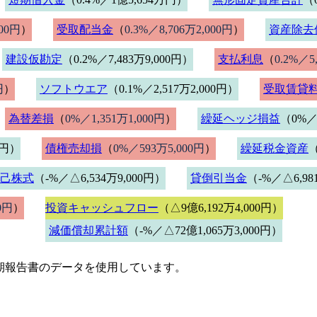
000円
）
受取配当金
（
0.3%／8,706万2,000円
）
資産除去
建設仮勘定
（0.2%／7,483万9,000円）
支払利息
（
0.2%／5
円
）
ソフトウエア
（0.1%／2,517万2,000円）
受取賃貸
為替差損
（
0%／1,351万1,000円
）
繰延ヘッジ損益
（0%／
0円）
債権売却損
（
0%／593万5,000円
）
繰延税金資産
（
己株式
（-%／△6,534万9,000円）
貸倒引当金
（-%／△6,98
0円
）
投資キャッシュフロー
（△9億6,192万4,000円）
減価償却累計額
（-%／△72億1,065万3,000円）
期報告書のデータを使用しています。