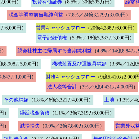
2,000円）
投資有価証券
（8.5%／30億595万円）
経常
税金等調整前当期純利益
（
7.8%／24億3,279万3,000円
）
2万6,000円）
営業キャッシュフロー
（20億4,288万6,000円）
電子記録債権
（5.3%／18億5,387万3,000円）
円
）
親会社株主に帰属する当期純利益
（
4.8%／14億8,847万
億8,908万5,000円）
機械装置及び運搬具純額
（3.6%／12億5
,647万1,000円
）
財務キャッシュフロー
（9億5,410万2,000
法人税等合計
（
3%／9億4,431万4,000円
）
その他純額
（1.8%／6億3,321万4,000円）
土地
（1.3%／4億
0円）
繰延税金負債
（1.1%／3億7,319万6,000円）
0円
）
減損損失
（
0.9%／2億7,840万3,000円
）
営業外収
短期借入金
（0.4%／1億5,654万円）
無形固定資産合計
（0