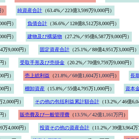
円
）
純資産合計
（63.4%／223億3,599万9,000円）
,000円）
負債合計
（36.6%／128億8,512万8,000円）
,000円）
建物及び構築物
（27.2%／95億6,587万9,000円）
64万9,000円）
固定資産合計
（25.1%／88億4,951万3,000円
0円）
受取手形及び売掛金
（20.2%／70億9,759万9,000円）
000円）
売上総利益
（
21.8%／68億1,604万1,000円
）
長
000円）
棚卸資産
（15.8%／55億4,795万1,000円）
資本
万2,000円）
その他の包括利益累計額合計
（13.2%／46億6,0
0円）
販売費及び一般管理費
（
13.5%／42億1,161万円
）
69万4,000円）
投資その他の資産合計
（11.2%／39億3,964万