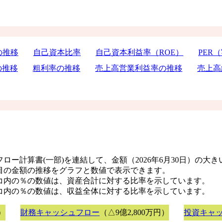
の推移
自己資本比率
自己資本利益率（ROE）
PER
の推移
粗利率の推移
売上高営業利益率の推移
売上高
ロー計算書(一部)を連結して、金額（2026年6月30日）の大
目の金額の推移をグラフと数値で表示できます。
コ内の％の数値は、資産合計に対する比率を示しています。
コ内の％の数値は、収益全体に対する比率を示しています。
）
財務キャッシュフロー
（△9億2,800万円）
投資キャ