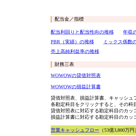
配当金／指標
配当利回りと配当性向の推移
年収
PBR（実績）の推移
ミックス係数
売上高純利益率の推移
財務三表
WOWOWの貸借対照表
WOWOWの損益計算書
貸借対照表、損益計算書、キャッシュフ
各勘定科目をクリックすると、その科
貸借対照表に対応する勘定科目のカッ
損益計算書に対応する勘定科目のカッ
営業キャッシュフロー
（53億3,800万円