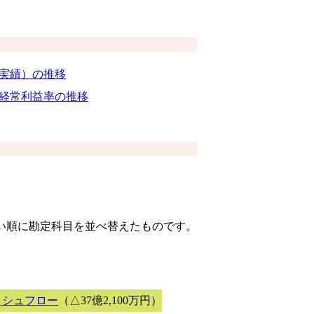
（実績）の推移
経常利益率の推移
きい順に勘定科目を並べ替えたものです。
ッシュフロー
（△37億2,100万円）