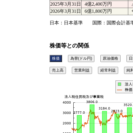
2025年3月31日
4億2,400万円
2026年3月31日
6億1,800万円
日本：日本基準 国際：国際会計基準（
株価等との関係
株価
為替(ドル円)
原油価格
日
売上高
営業利益
経常利益
純