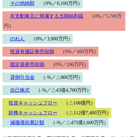
その他純額
（0%／6,100万円）
非支配株主に帰属する当期純利益
（
0%／5,700万
円
）
のれん
（0%／3,900万円）
投資有価証券売却損
（
0%／300万円
）
固定資産売却損
（
0%／200万円
）
貸倒引当金
（-%／△800万円）
自己株式
（-%／△43億4,700万円）
投資キャッシュフロー
（△108億円）
財務キャッシュフロー
（△112億7,400万円）
減価償却累計額
（-%／△475億1,600万円）