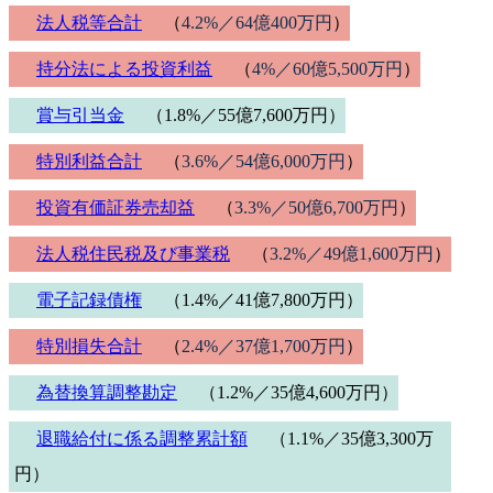
法人税等合計
（
4.2%／64億400万円
）
持分法による投資利益
（
4%／60億5,500万円
）
賞与引当金
（1.8%／55億7,600万円）
特別利益合計
（
3.6%／54億6,000万円
）
投資有価証券売却益
（
3.3%／50億6,700万円
）
法人税住民税及び事業税
（
3.2%／49億1,600万円
）
電子記録債権
（1.4%／41億7,800万円）
特別損失合計
（
2.4%／37億1,700万円
）
為替換算調整勘定
（1.2%／35億4,600万円）
退職給付に係る調整累計額
（1.1%／35億3,300万
円）