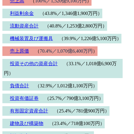
売上高
（
100%／1,520億9,100万円
）
利益剰余金
（43.8%／1,346億1,900万円）
流動資産合計
（40.8%／1,253億2,800万円）
機械装置及び運搬具
（39.9%／1,226億5,100万円）
売上原価
（
70.4%／1,070億6,400万円
）
投資その他の資産合計
（33.1%／1,018億6,900万
円）
負債合計
（32.9%／1,012億1,100万円）
投資有価証券
（25.7%／790億3,100万円）
有形固定資産合計
（25.4%／781億900万円）
建物及び構築物
（23.4%／718億100万円）