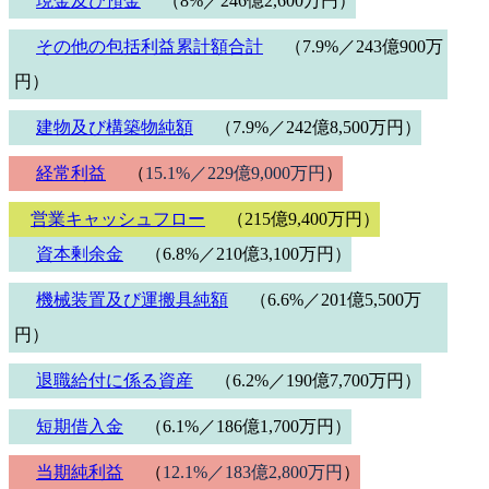
現金及び預金
（8%／246億2,600万円）
その他の包括利益累計額合計
（7.9%／243億900万
円）
建物及び構築物純額
（7.9%／242億8,500万円）
経常利益
（
15.1%／229億9,000万円
）
営業キャッシュフロー
（215億9,400万円）
資本剰余金
（6.8%／210億3,100万円）
機械装置及び運搬具純額
（6.6%／201億5,500万
円）
退職給付に係る資産
（6.2%／190億7,700万円）
短期借入金
（6.1%／186億1,700万円）
当期純利益
（
12.1%／183億2,800万円
）