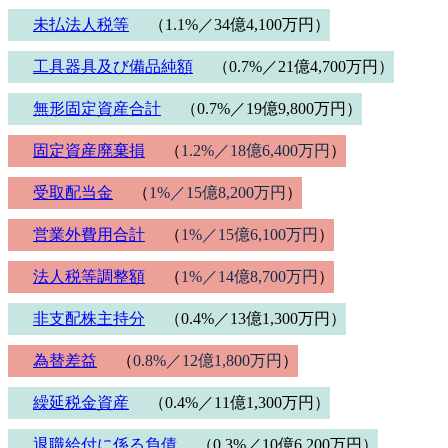
未払法人税等
（1.1%／34億4,100万円）
工具器具及び備品純額
（0.7%／21億4,700万円）
無形固定資産合計
（0.7%／19億9,800万円）
固定資産廃棄損
（
1.2%／18億6,400万円
）
受取配当金
（
1%／15億8,200万円
）
営業外費用合計
（
1%／15億6,100万円
）
法人税等調整額
（
1%／14億8,700万円
）
非支配株主持分
（0.4%／13億1,300万円）
為替差益
（
0.8%／12億1,800万円
）
繰延税金資産
（0.4%／11億1,300万円）
退職給付に係る負債
（0.3%／10億6,200万円）