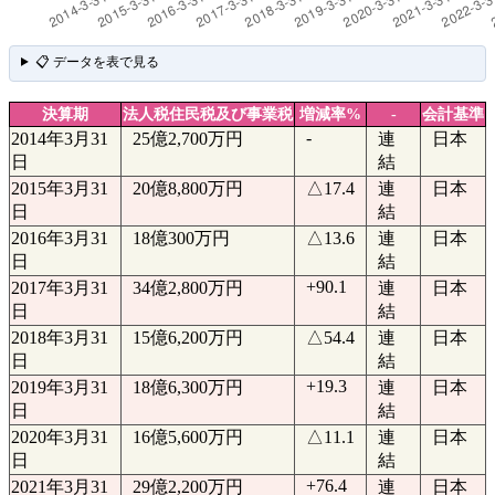
📋 データを表で見る
決算期
法人税住民税及び事業税
増減率%
-
会計基準
-
2014年3月31
25億2,700万円
連
日本
日
結
2015年3月31
20億8,800万円
△17.4
連
日本
日
結
2016年3月31
18億300万円
△13.6
連
日本
日
結
+90.1
2017年3月31
34億2,800万円
連
日本
日
結
2018年3月31
15億6,200万円
△54.4
連
日本
日
結
+19.3
2019年3月31
18億6,300万円
連
日本
日
結
2020年3月31
16億5,600万円
△11.1
連
日本
日
結
+76.4
2021年3月31
29億2,200万円
連
日本