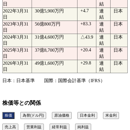
日
結
+4.7
2022年3月31
30億5,900万円
連
日本
日
結
+83.3
2023年3月31
56億800万円
連
日本
日
結
2024年3月31
31億4,600万円
△43.9
連
日本
日
結
+20.4
2025年3月31
37億8,700万円
連
日本
日
結
+29.8
2026年3月31
49億1,600万円
連
日本
日
結
日本：日本基準 国際：国際会計基準（IFRS）
株価等との関係
株価
為替(ドル円)
原油価格
日本金利
米金利
売上高
営業利益
経常利益
純利益