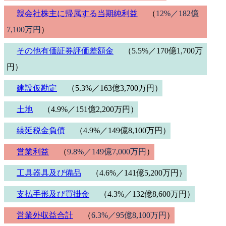
親会社株主に帰属する当期純利益
（
12%／182億
7,100万円
）
その他有価証券評価差額金
（5.5%／170億1,700万
円）
建設仮勘定
（5.3%／163億3,700万円）
土地
（4.9%／151億2,200万円）
繰延税金負債
（4.9%／149億8,100万円）
営業利益
（
9.8%／149億7,000万円
）
工具器具及び備品
（4.6%／141億5,200万円）
支払手形及び買掛金
（4.3%／132億8,600万円）
営業外収益合計
（
6.3%／95億8,100万円
）