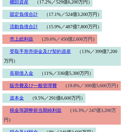
棚卸資産
（17.2%／529億6,200万円）
固定負債合計
（17.1%／524億3,200万円）
流動負債合計
（15.9%／487億7,800万円）
売上総利益
（
29.6%／450億2,600万円
）
受取手形売掛金及び契約資産
（13%／399億7,200
万円）
長期借入金
（11%／336億5,300万円）
販売費及び一般管理費
（
19.8%／300億5,600万円
）
資本金
（9.5%／291億6,600万円）
税金等調整前当期純利益
（
16.3%／247億3,200万
円
）