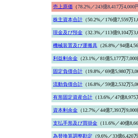
売上原価
（
78.2%／243億8,417万4,000
株主資本合計
（50.2%／176億7,559万1
現金及び預金
（32.3%／113億9,104万3
機械装置及び運搬具
（26.8%／94億4,5
利益剰余金
（23.1%／81億5,177万7,00
固定負債合計
（19.8%／69億5,980万3,
流動負債合計
（16.8%／59億2,532万5,
有形固定資産合計
（13.6%／47億8,975
資本剰余金
（12.7%／44億7,393万9,00
支払手形及び買掛金
（11.6%／40億8,6
為替換算調整勘定
（9.6%／33億6,420万