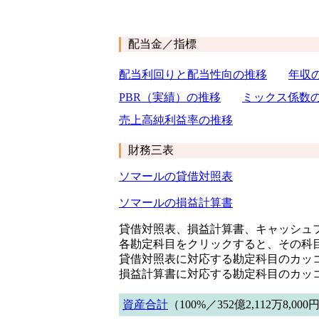
配当金／指標
配当利回りと配当性向の推移
年収
PBR（実績）の推移
ミックス係数
売上高純利益率の推移
財務三表
ソマールの貸借対照表
ソマールの損益計算書
貸借対照表、損益計算書、キャッシュフ
各勘定科目をクリックすると、その科
貸借対照表に対応する勘定科目のカッ
損益計算書に対応する勘定科目のカッ
資産合計
（100%／352億2,112万8,000