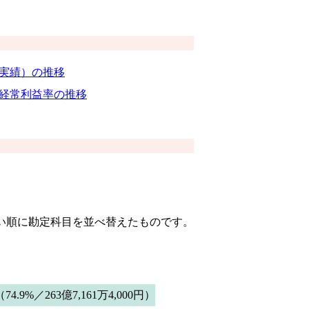
（実績）の推移
経常利益率の推移
きい順に勘定科目を並べ替えたものです。
（74.9%／263億7,161万4,000円）