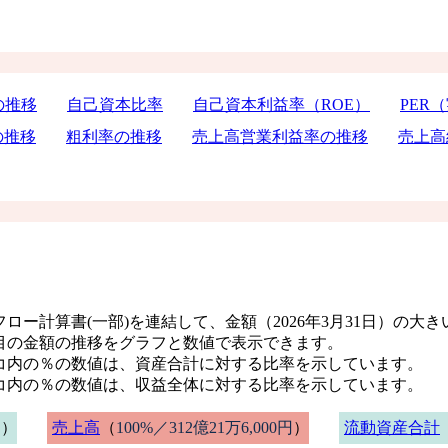
の推移
自己資本比率
自己資本利益率（ROE）
PER
の推移
粗利率の推移
売上高営業利益率の推移
売上高
ロー計算書(一部)を連結して、金額（2026年3月31日）の大
目の金額の推移をグラフと数値で表示できます。
コ内の％の数値は、資産合計に対する比率を示しています。
コ内の％の数値は、収益全体に対する比率を示しています。
円）
売上高
（
100%／312億21万6,000円
）
流動資産合計