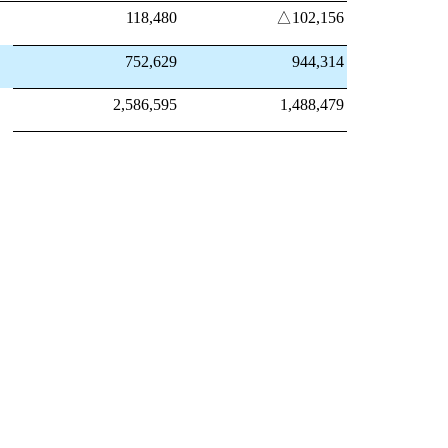
118,480
△102,156
752,629
944,314
2,586,595
1,488,479