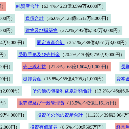
円
）
純資産合計
（63.4%／223億3,599万9,000円）
,000円）
負債合計
（36.6%／128億8,512万8,000円）
,000円）
建物及び構築物
（27.2%／95億6,587万9,000円）
64万9,000円）
固定資産合計
（25.1%／88億4,951万3,000円
0円）
受取手形及び売掛金
（20.2%／70億9,759万9,000円）
000円）
売上総利益
（
21.8%／68億1,604万1,000円
）
長
000円）
棚卸資産
（15.8%／55億4,795万1,000円）
資本
万2,000円）
その他の包括利益累計額合計
（13.2%／46億6,0
0円）
販売費及び一般管理費
（
13.5%／42億1,161万円
）
69万4,000円）
投資その他の資産合計
（11.2%／39億3,964万
2,000円）
投資有価証券
（8.5%／30億595万円）
経常