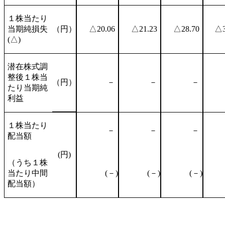
１株当たり
当期純損失
（円）
△20.06
△21.23
△28.70
△3
(△)
潜在株式調
整後１株当
（円）
－
－
－
たり当期純
利益
１株当たり
－
－
－
配当額
(円)
（うち１株
当たり中間
(－)
(－)
(－)
配当額）