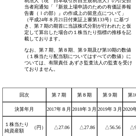
制法人（現 日本取引所自主規制法人）の引受担
当者宛通知「『新規上場申請のための有価証券報
告書（Ⅰの部）』の作成上の留意点について」
（平成24年８月21日付東証上審第133号）に基づ
き、第７期の期首に当該株式分割が行われたと仮
定して算出した場合の１株当たり指標の推移を記
載しております。
なお、第７期、第８期、第９期及び第10期の数値
（１株当たり配当額についてはすべての数値）に
ついては、有限責任 あずさ監査法人の監査を受け
ておりません。
回次
第７期
第８期
第９期
第1
決算年月
2017年８月
2018年３月
2019年３月
202
１株当たり
（円）
△27.06
△27.86
△56.56
△9
純資産額