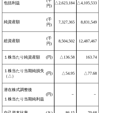
(千
包括利益
△2,623,184
△4,105,533
円)
(千
純資産額
7,327,365
8,831,549
円)
(千
総資産額
8,504,502
12,487,467
円)
１株当たり純資産額
(円)
△136.58
163.74
１株当たり当期純損失
(円)
△54.95
△77.68
（△）
潜在株式調整後
(円)
－
－
１株当たり当期純利益
自己資本比率
(％)
86.15
70.68