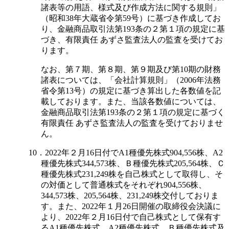
諸表等の用語、様式及び作成方法に関する規則」
（昭和38年大蔵省令第59号）に基づき作成してお
り、金融商品取引法第193条の２第１項の規定に基
づき、有限責任 あずさ監査法人の監査を受けてお
ります。
なお、第７期、第８期、第９期及び第10期の財務
諸表については、「会社計算規則」（2006年法務
省令第13号）の規定に基づき算出した各数値を記
載しております。また、当該各数値については、
金融商品取引法第193条の２第１項の規定に基づく
有限責任 あずさ監査法人の監査を受けておりませ
ん。
10．2022年２月16日付でA1種優先株式904,556株、A2
種優先株式344,573株、Ｂ種優先株式205,564株、Ｃ
種優先株式231,249株を自己株式として取得し、そ
の対価として普通株式をそれぞれ904,556株、
344,573株、205,564株、231,249株交付しておりま
す。また、2022年１月26日開催の取締役会決議に
より、2022年２月16日付で自己株式として保有す
るA1種優先株式、A2種優先株式、Ｂ種優先株式及