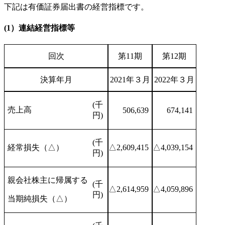
下記は有価証券届出書の経営指標です。
(1）連結経営指標等
回次
第11期
第12期
決算年月
2021年３月
2022年３月
(千
売上高
506,639
674,141
円)
(千
経常損失（△）
△2,609,415
△4,039,154
円)
親会社株主に帰属する
(千
△2,614,959
△4,059,896
円)
当期純損失（△）