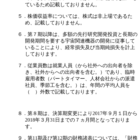
ているため記載しておりません。
５．株価収益率については、株式は非上場であるた
め、記載しておりません。
６．第７期以降は、多額の先行研究開発投資と長期の
開発期間を要する宇宙関連機器の開発に従事して
いることにより、経常損失及び当期純損失を計上
しております。
７．従業員数は就業人員（から社外への出向者を除
き、社外からへの出向者を含む。）であり、臨時
雇用者数（パートタイマー、人材会社からの派遣
社員、季節工を含む。）は、年間の平均人員を
（ ）外数で記載しております。
８．第８期は、決算期変更により2017年９月１日から
2018年３月31日までの７ヵ月間となっておりま
す。
９．第11期及び第12期の財務諸表については、「財務