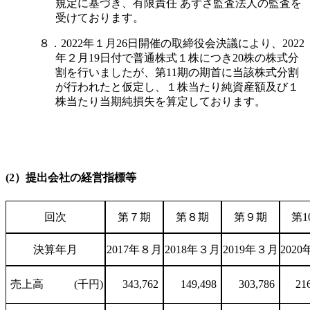
規定に基づき、有限責任 あずさ監査法人の監査を
受けております。
８．2022年１月26日開催の取締役会決議により、2022
年２月19日付で普通株式１株につき20株の株式分
割を行いましたが、第11期の期首に当該株式分割
が行われたと仮定し、１株当たり純資産額及び１
株当たり当期純損失を算定しております。
(2）提出会社の経営指標等
回次
第７期
第８期
第９期
第1
決算年月
2017年８月
2018年３月
2019年３月
202
売上高
(千円)
343,762
149,498
303,786
21