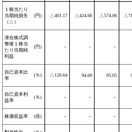
１株当たり
当期純損失
(円)
△401.17
△424.66
△574.06
△71
（△）
潜在株式調
整後１株当
(円)
－
－
－
たり当期純
利益
自己資本比
(％)
△126.64
94.69
95.05
率
自己資本利
(％)
－
－
－
益率
株価収益率
(倍)
－
－
－