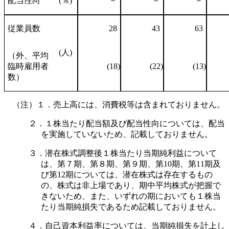
配当性向
(％)
－
－
－
従業員数
28
43
63
(人)
（外、平均
臨時雇用者
(18)
(22)
(13)
数）
（注）１．売上高には、消費税等は含まれておりません。
２．１株当たり配当額及び配当性向については、配当
を実施していないため、記載しておりません。
３．潜在株式調整後１株当たり当期純利益について
は、第７期、第８期、第９期、第10期、第11期及
び第12期については、潜在株式は存在するもの
の、株式は非上場であり、期中平均株式が把握で
きないため、また、いずれの期においても１株当
たり当期純損失であるため記載しておりません。
４．自己資本利益率については、当期純損失を計上し