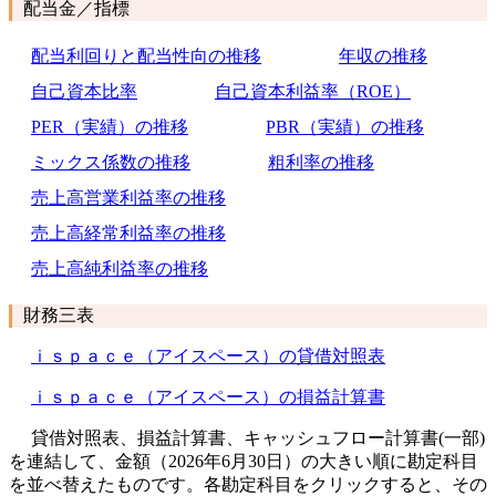
配当金／指標
配当利回りと配当性向の推移
年収の推移
自己資本比率
自己資本利益率（ROE）
PER（実績）の推移
PBR（実績）の推移
ミックス係数の推移
粗利率の推移
売上高営業利益率の推移
売上高経常利益率の推移
売上高純利益率の推移
財務三表
ｉｓｐａｃｅ（アイスペース）の貸借対照表
ｉｓｐａｃｅ（アイスペース）の損益計算書
貸借対照表、損益計算書、キャッシュフロー計算書(一部)
を連結して、金額（2026年6月30日）の大きい順に勘定科目
を並べ替えたものです。各勘定科目をクリックすると、その