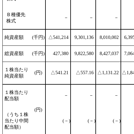
Ｂ種優先
－
－
－
株式
純資産額
(千円)
△541,214
9,301,136
8,010,002
6,39
総資産額
(千円)
427,380
9,822,580
8,427,037
7,06
１株当たり
(円)
△541.21
△557.16
△1,131.22
△1,84
純資産額
１株当たり
－
－
－
配当額
(円)
（うち１株
当たり中間
(－)
(－)
(－)
配当額）