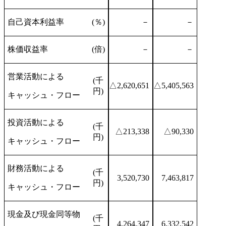
自己資本利益率
(％)
－
－
株価収益率
(倍)
－
－
営業活動による
(千
△2,620,651
△5,405,563
円)
キャッシュ・フロー
投資活動による
(千
△213,338
△90,330
円)
キャッシュ・フロー
財務活動による
(千
3,520,730
7,463,817
円)
キャッシュ・フロー
現金及び現金同等物
(千
4,264,347
6,332,542