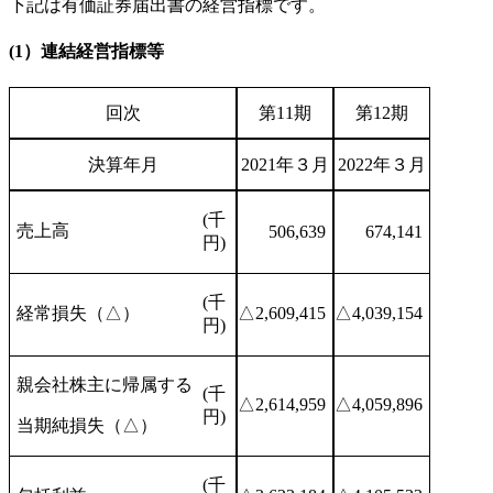
下記は有価証券届出書の経営指標です。
(1）連結経営指標等
回次
第11期
第12期
決算年月
2021年３月
2022年３月
(千
売上高
506,639
674,141
円)
(千
経常損失（△）
△2,609,415
△4,039,154
円)
親会社株主に帰属する
(千
△2,614,959
△4,059,896
円)
当期純損失（△）
(千