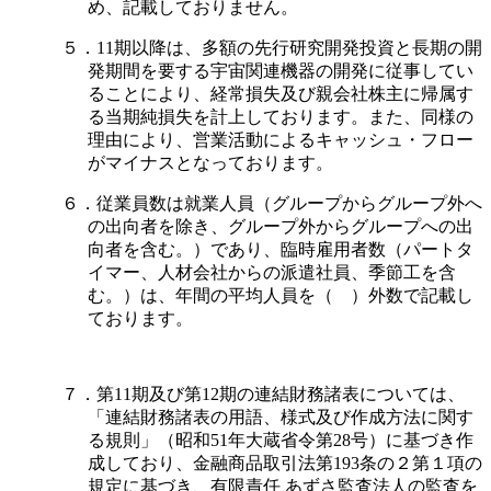
め、記載しておりません。
５．11期以降は、多額の先行研究開発投資と長期の開
発期間を要する宇宙関連機器の開発に従事してい
ることにより、経常損失及び親会社株主に帰属す
る当期純損失を計上しております。また、同様の
理由により、営業活動によるキャッシュ・フロー
がマイナスとなっております。
６．従業員数は就業人員（グループからグループ外へ
の出向者を除き、グループ外からグループへの出
向者を含む。）であり、臨時雇用者数（パートタ
イマー、人材会社からの派遣社員、季節工を含
む。）は、年間の平均人員を（ ）外数で記載し
ております。
７．第11期及び第12期の連結財務諸表については、
「連結財務諸表の用語、様式及び作成方法に関す
る規則」（昭和51年大蔵省令第28号）に基づき作
成しており、金融商品取引法第193条の２第１項の
規定に基づき、有限責任 あずさ監査法人の監査を