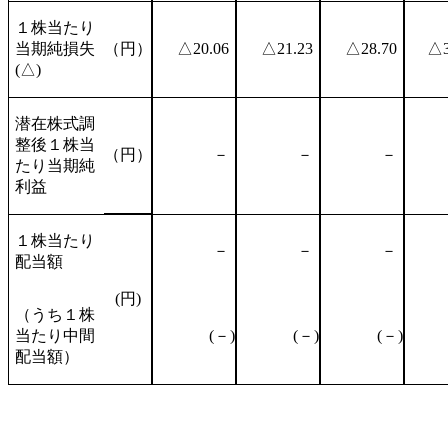
１株当たり
当期純損失
（円）
△20.06
△21.23
△28.70
△3
(△)
潜在株式調
整後１株当
（円）
－
－
－
たり当期純
利益
１株当たり
－
－
－
配当額
(円)
（うち１株
当たり中間
(－)
(－)
(－)
配当額）