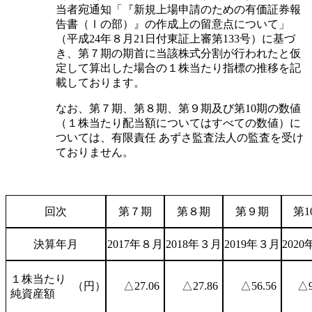
当者宛通知「『新規上場申請のための有価証券報
告書（Ⅰの部）』の作成上の留意点について」
（平成24年８月21日付東証上審第133号）に基づ
き、第７期の期首に当該株式分割が行われたと仮
定して算出した場合の１株当たり指標の推移を記
載しております。
なお、第７期、第８期、第９期及び第10期の数値
（１株当たり配当額についてはすべての数値）に
ついては、有限責任 あずさ監査法人の監査を受け
ておりません。
回次
第７期
第８期
第９期
第1
決算年月
2017年８月
2018年３月
2019年３月
202
１株当たり
（円）
△27.06
△27.86
△56.56
△9
純資産額