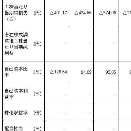
１株当たり
当期純損失
(円)
△401.17
△424.66
△574.06
△71
（△）
潜在株式調
整後１株当
(円)
－
－
－
たり当期純
利益
自己資本比
(％)
△126.64
94.69
95.05
率
自己資本利
(％)
－
－
－
益率
株価収益率
(倍)
－
－
－
配当性向
(％)
－
－
－