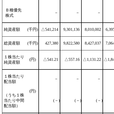
Ｂ種優先
－
－
－
株式
純資産額
(千円)
△541,214
9,301,136
8,010,002
6,39
総資産額
(千円)
427,380
9,822,580
8,427,037
7,06
１株当たり
(円)
△541.21
△557.16
△1,131.22
△1,84
純資産額
１株当たり
－
－
－
配当額
(円)
（うち１株
当たり中間
(－)
(－)
(－)
配当額）