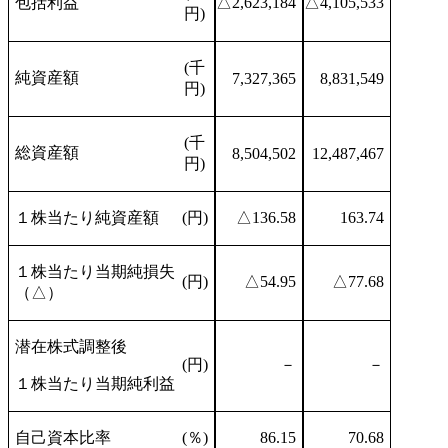
包括利益
△2,623,184
△4,105,533
円)
(千
純資産額
7,327,365
8,831,549
円)
(千
総資産額
8,504,502
12,487,467
円)
１株当たり純資産額
(円)
△136.58
163.74
１株当たり当期純損失
(円)
△54.95
△77.68
（△）
潜在株式調整後
(円)
－
－
１株当たり当期純利益
自己資本比率
(％)
86.15
70.68