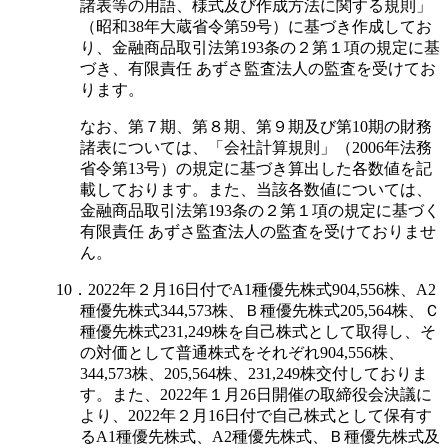
諸表等の用語、様式及び作成方法に関する規則」
（昭和38年大蔵省令第59号）に基づき作成してお
り、金融商品取引法第193条の２第１項の規定に基
づき、有限責任 あずさ監査法人の監査を受けてお
ります。
なお、第７期、第８期、第９期及び第10期の財務
諸表については、「会社計算規則」（2006年法務
省令第13号）の規定に基づき算出した各数値を記
載しております。また、当該各数値については、
金融商品取引法第193条の２第１項の規定に基づく
有限責任 あずさ監査法人の監査を受けておりませ
ん。
10．2022年２月16日付でA1種優先株式904,556株、A2
種優先株式344,573株、Ｂ種優先株式205,564株、Ｃ
種優先株式231,249株を自己株式として取得し、そ
の対価として普通株式をそれぞれ904,556株、
344,573株、205,564株、231,249株交付しておりま
す。また、2022年１月26日開催の取締役会決議に
より、2022年２月16日付で自己株式として保有す
るA1種優先株式、A2種優先株式、Ｂ種優先株式及