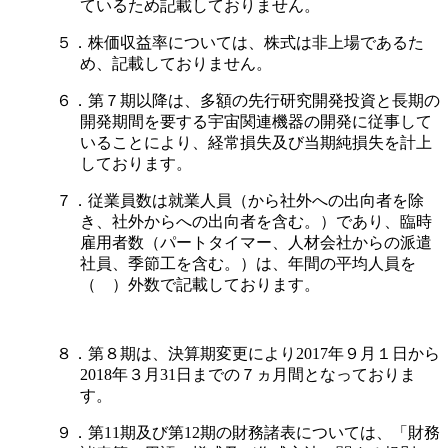
ているため記載しておりません。
５．株価収益率については、株式は非上場であるた
め、記載しておりません。
６．第７期以降は、多額の先行研究開発投資と長期の
開発期間を要する宇宙関連機器の開発に従事して
いることにより、経常損失及び当期純損失を計上
しております。
７．従業員数は就業人員（から社外への出向者を除
き、社外からへの出向者を含む。）であり、臨時
雇用者数（パートタイマー、人材会社からの派遣
社員、季節工を含む。）は、年間の平均人員を
（ ）外数で記載しております。
８．第８期は、決算期変更により2017年９月１日から
2018年３月31日までの７ヵ月間となっておりま
す。
９．第11期及び第12期の財務諸表については、「財務