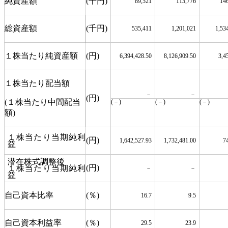
純資産額
(千円)
89,521
113,776
14
総資産額
(千円)
535,411
1,201,021
1,53
１株当たり純資産額
(円)
6,394,428.50
8,126,909.50
3,4
１株当たり配当額
－
－
(円)
(１株当たり中間配当
(－)
(－)
(－)
額)
１株当たり当期純利
(円)
1,642,527.93
1,732,481.00
7
益
潜在株式調整後
(円)
１株当たり当期純利
－
－
益
自己資本比率
(％)
16.7
9.5
自己資本利益率
(％)
29.5
23.9