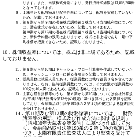
ります。また、当該株式分割により、発行済株式総数は13,663,200株
となっております。
８．１株当たり配当額及び配当性向については、配当を実施していない
ため、記載しておりません。
９．第８期から第９期の潜在株式調整後１株当たり当期純利益について
は、潜在株式が存在しないため、記載しておりません。
第10期から第12期の潜在株式調整後１株当たり当期純利益について
は、新株予約権の残高はありますが、株式は非上場であり、期中平
均株価が把握できないため、記載しておりません。
10．株価収益率については、株式は非上場であるため、記載
しておりません。
11．第８期から第10期はキャッシュ・フロー計算書を作成していないた
め、キャッシュ・フローに係る各項目を記載しておりません。
12．従業員数は就業人員であり、従業員数には執行役員３名を含んでお
りません。
なお、臨時従業員数については、その総数が従業員数の
100分の10未満であるため、記載を省略しております。
13．主要な経営指標等のうち、第８期から第10期については会社計算規
則(平成18年法務省令第13号)の規定に基づき算出した各数値を記載
しており、金融商品取引法第193条の２第１項の規定による監査証明
を受けておりません。
14．第11期及び第12期の財務諸表については、「財務
諸表等の用語、様式及び作成方法に関する規則」
（昭和38年大蔵省令第59号）に基づき作成してお
り、金融商品取引法第193条の２第１項の規定に基
づき、太陽有限責任監査法人により監査を受けて