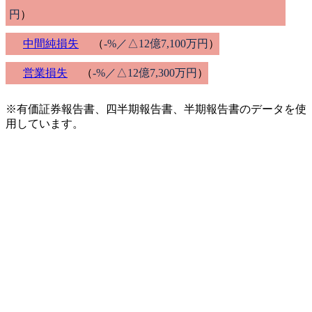
円
）
中間純損失
（
-%／△12億7,100万円
）
営業損失
（
-%／△12億7,300万円
）
※有価証券報告書、四半期報告書、半期報告書のデータを使
用しています。