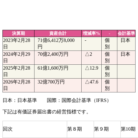
決算期
資産合計
増減率%
-
会計基準
-
2023年2月28
71億6,412万8,000
個
日本
日
円
別
2024年2月29
70億2,400万円
△2
個
日本
日
別
2025年2月28
61億1,600万円
△12.9
個
日
別
2026年2月28
32億700万円
△47.6
個
日
別
日本：日本基準 国際：国際会計基準（IFRS）
下記は有価証券届出書の経営指標です。
回次
第８期
第９期
第10期