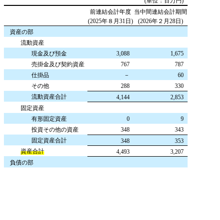
(単位：百万円)
前連結会計年度
当中間連結会計期間
(2025年８月31日)
(2026年２月28日)
資産の部
流動資産
現金及び預金
3,088
1,675
売掛金及び契約資産
767
787
仕掛品
－
60
その他
288
330
流動資産合計
4,144
2,853
固定資産
有形固定資産
0
9
投資その他の資産
348
343
固定資産合計
348
353
資産合計
4,493
3,207
負債の部