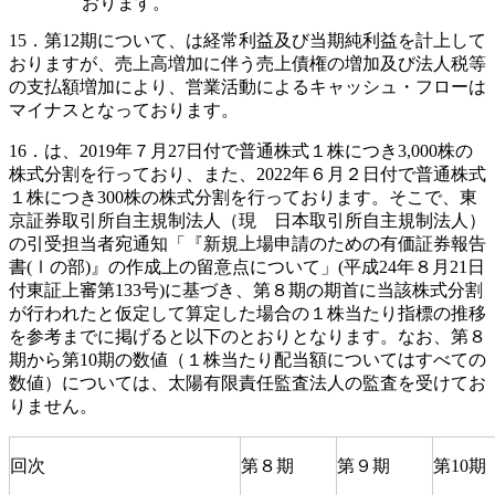
おります。
15．第12期について、は経常利益及び当期純利益を計上して
おりますが、売上高増加に伴う売上債権の増加及び法人税等
の支払額増加により、営業活動によるキャッシュ・フローは
マイナスとなっております。
16．は、2019年７月27日付で普通株式１株につき3,000株の
株式分割を行っており、また、2022年６月２日付で普通株式
１株につき300株の株式分割を行っております。そこで、東
京証券取引所自主規制法人（現 日本取引所自主規制法人）
の引受担当者宛通知「『新規上場申請のための有価証券報告
書(Ⅰの部)』の作成上の留意点について」(平成24年８月21日
付東証上審第133号)に基づき、第８期の期首に当該株式分割
が行われたと仮定して算定した場合の１株当たり指標の推移
を参考までに掲げると以下のとおりとなります。なお、第８
期から第10期の数値（１株当たり配当額についてはすべての
数値）については、太陽有限責任監査法人の監査を受けてお
りません。
回次
第８期
第９期
第10期