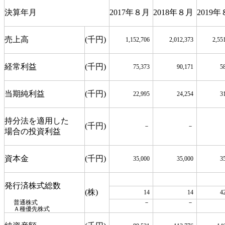
決算年月
2017年８月
2018年８月
2019
売上高
(千円)
1,152,706
2,012,373
2,55
経常利益
(千円)
75,373
90,171
5
当期純利益
(千円)
22,995
24,254
3
持分法を適用した
(千円)
－
－
場合の投資利益
資本金
(千円)
35,000
35,000
3
発行済株式総数
(株)
14
14
4
普通株式
－
－
Ａ種優先株式