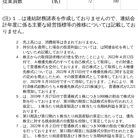
従業員数
(名)
72
100
(注) １．は連結財務諸表を作成しておりませんので、連結会
計年度に係る主要な経営指標等の推移については記載してお
りません。
２．売上高には、消費税等は含まれておりません。
３．持分法を適用した場合の投資利益については、は関連会社を有して
いないため記載しておりません。
４．株主からの取得請求権の行使を受けたことにより、2022年４月12日
付で、Ａ種優先株式のすべてを自己株式として取得し、その対価と
して普通株式を交付しております。自己株式として取得したＡ種優
先株式については、2022年４月15日付でＡ種優先株式に関する定款
の定めを廃止したため、その後普通株式として保有しておりました
が、2022年５月16日付ですべて消却しております。これにより、発
行済株式総数のうちＡ種優先株式が2,221株減少し、普通株式が2,221
株増加しております。
５．は、2019年７月27日付で普通株式１株につき3,000株の割合で株式分
割を行っておりますが、第10期の期首に当該株式分割が行われたと
仮定し、１株当たり純資産額及び１株当たり当期純利益を算定して
おります。
６．第11期及び第12期の１株当たり純資産額の算定に当たっては、優先
株主に対する残余財産の分配額を控除して算定しております。
７．は、2022年６月２日付で普通株式１株につき300株の割合で株式分割
を行っておりますが、第11期の期首に当該株式分割が行われたと仮
定し、１株当たり純資産額及び１株当たり当期純利益を算定してお