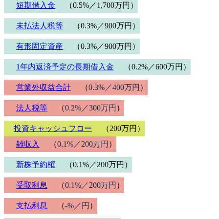
短期借入金
（0.5%／1,700万円）
未払法人税等
（0.3%／900万円）
有形固定資産
（0.3%／900万円）
1年内返済予定の長期借入金
（0.2%／600万円）
営業外収益合計
（
0.3%／400万円
）
法人税等
（
0.2%／300万円
）
投資キャッシュフロー
（200万円）
雑収入
（
0.1%／200万円
）
新株予約権
（0.1%／200万円）
受取利息
（
0.1%／200万円
）
支払利息
（
-%／円
）