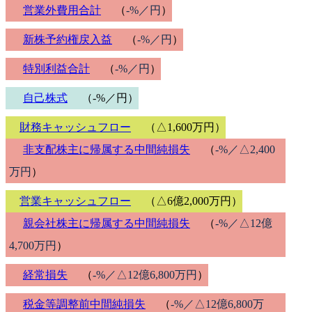
営業外費用合計
（
-%／円
）
新株予約権戻入益
（
-%／円
）
特別利益合計
（
-%／円
）
自己株式
（-%／円）
財務キャッシュフロー
（△1,600万円）
非支配株主に帰属する中間純損失
（
-%／△2,400
万円
）
営業キャッシュフロー
（△6億2,000万円）
親会社株主に帰属する中間純損失
（
-%／△12億
4,700万円
）
経常損失
（
-%／△12億6,800万円
）
税金等調整前中間純損失
（
-%／△12億6,800万