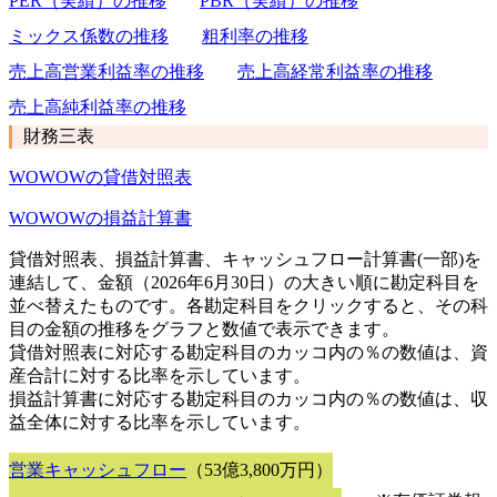
PER（実績）の推移
PBR（実績）の推移
ミックス係数の推移
粗利率の推移
売上高営業利益率の推移
売上高経常利益率の推移
売上高純利益率の推移
財務三表
WOWOWの貸借対照表
WOWOWの損益計算書
貸借対照表、損益計算書、キャッシュフロー計算書(一部)を
連結して、金額（2026年6月30日）の大きい順に勘定科目を
並べ替えたものです。各勘定科目をクリックすると、その科
目の金額の推移をグラフと数値で表示できます。
貸借対照表に対応する勘定科目のカッコ内の％の数値は、資
産合計に対する比率を示しています。
損益計算書に対応する勘定科目のカッコ内の％の数値は、収
益全体に対する比率を示しています。
営業キャッシュフロー
（53億3,800万円）