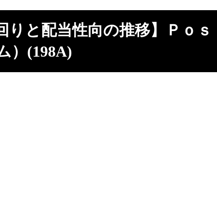
回りと配当性向の推移】Ｐｏｓ
）(198A)