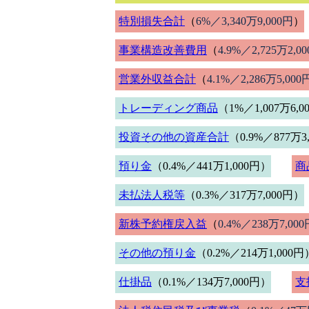
特別損失合計
（
6%／3,340万9,000円
）
事業構造改善費用
（
4.9%／2,725万2,0
営業外収益合計
（
4.1%／2,286万5,000
トレーディング商品
（1%／1,007万6,
投資その他の資産合計
（0.9%／877万3
預り金
（0.4%／441万1,000円）
商
未払法人税等
（0.3%／317万7,000円）
新株予約権戻入益
（
0.4%／238万7,000
その他の預り金
（0.2%／214万1,000円
仕掛品
（0.1%／134万7,000円）
支