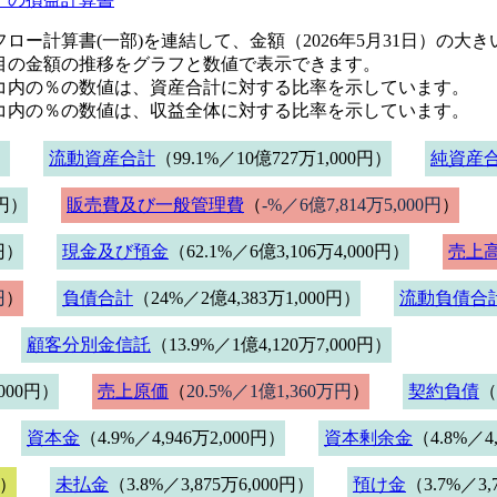
ロー計算書(一部)を連結して、金額（2026年5月31日）の大
目の金額の推移をグラフと数値で表示できます。
コ内の％の数値は、資産合計に対する比率を示しています。
コ内の％の数値は、収益全体に対する比率を示しています。
）
流動資産合計
（99.1%／10億727万1,000円）
純資産
0円）
販売費及び一般管理費
（
-%／6億7,814万5,000円
）
0円）
現金及び預金
（62.1%／6億3,106万4,000円）
売上
円
）
負債合計
（24%／2億4,383万1,000円）
流動負債合
顧客分別金信託
（13.9%／1億4,120万7,000円）
,000円）
売上原価
（
20.5%／1億1,360万円
）
契約負債
（
資本金
（4.9%／4,946万2,000円）
資本剰余金
（4.8%／4
円）
未払金
（3.8%／3,875万6,000円）
預け金
（3.7%／3