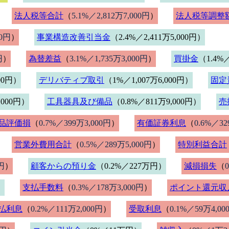
法人税等合計
（
5.1%／2,812万7,000円
）
法人税等調整
00円
）
事業構造改善引当金
（2.4%／2,411万5,000円）
円
）
為替差益
（
3.1%／1,735万3,000円
）
買掛金
（1.4%／
000円）
デリバティブ取引
（1%／1,007万6,000円）
固定
,000円）
工具器具及び備品
（0.8%／811万9,000円）
売
品評価損
（
0.7%／399万3,000円
）
有価証券利息
（
0.6%／32
営業外費用合計
（
0.5%／289万5,000円
）
特別利益合計
円
）
顧客からの預り金
（0.2%／227万円）
減損損失
（
）
支払手数料
（
0.3%／178万3,000円
）
ポイント還元収
払利息
（
0.2%／111万2,000円
）
受取利息
（
0.1%／59万4,00