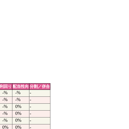
利回り
配当性向
分割／併合
-%
-%
-
-%
-%
-
-%
0%
-
-%
0%
-
-%
0%
-
0%
0%
-