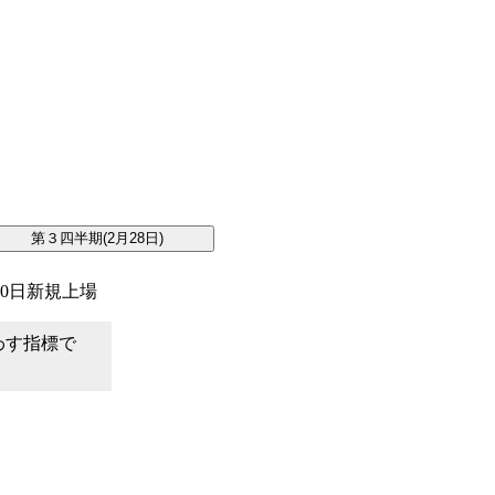
。
20日新規上場
わす指標で