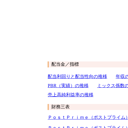
配当金／指標
配当利回りと配当性向の推移
年収
PBR（実績）の推移
ミックス係数
売上高純利益率の推移
財務三表
ＰｏｓｔＰｒｉｍｅ（ポストプライム
ＰｏｓｔＰｒｉｍｅ（ポストプライム