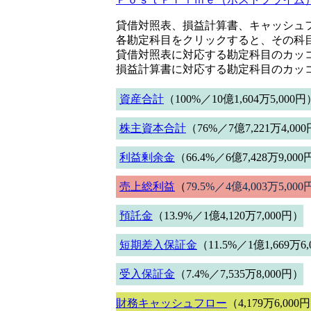
貸借対照表、損益計算書、キャッシュフ
各勘定科目をクリックすると、その科
貸借対照表に対応する勘定科目のカッ
損益計算書に対応する勘定科目のカッ
資産合計
（100%／10億1,604万5,000円
株主資本合計
（76%／7億7,221万4,00
利益剰余金
（66.4%／6億7,428万9,00
売上総利益
（
79.5%／4億4,003万5,000
預託金
（13.9%／1億4,120万7,000円）
短期差入保証金
（11.5%／1億1,669万6
受入保証金
（7.4%／7,535万8,000円）
財務キャッシュフロー
（4,179万6,000