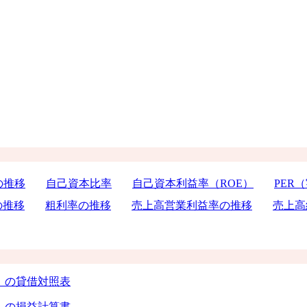
の推移
自己資本比率
自己資本利益率（ROE）
PER
の推移
粗利率の推移
売上高営業利益率の推移
売上高
）の貸借対照表
）の損益計算書