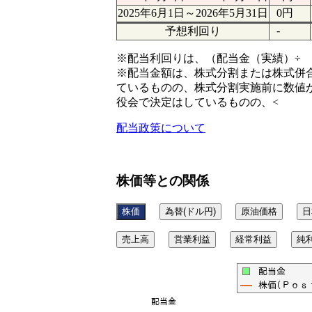
2025年6月1日～2026年5月31日
0円
-
予想利回り
※配当利回りは、（配当金（実績）÷ 
※配当金額は、株式分割または株式併
ているものの、株式分割実施前に数値
役会で決定はしているものの、<
配当政策について
株価等との関係
株価
為替(ドル円)
原油価格
日
売上高
営業利益
経常利益
純