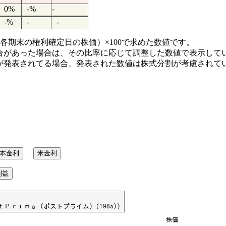
0%
-%
-
-%
-
-
各期末の権利確定日の株価）×100で求めた数値です。
合があった場合は、その比率に応じて調整した数値で表示して
が発表されてる場合、発表された数値は株式分割が考慮されて
本金利
米金利
利益