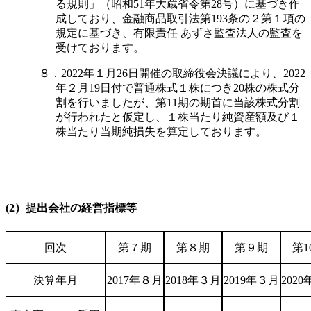
る規則」（昭和51年大蔵省令第28号）に基づき作
成しており、金融商品取引法第193条の２第１項の
規定に基づき、有限責任 あずさ監査法人の監査を
受けております。
８．2022年１月26日開催の取締役会決議により、2022
年２月19日付で普通株式１株につき20株の株式分
割を行いましたが、第11期の期首に当該株式分割
が行われたと仮定し、１株当たり純資産額及び１
株当たり当期純損失を算定しております。
(2）提出会社の経営指標等
回次
第７期
第８期
第９期
第1
決算年月
2017年８月
2018年３月
2019年３月
202