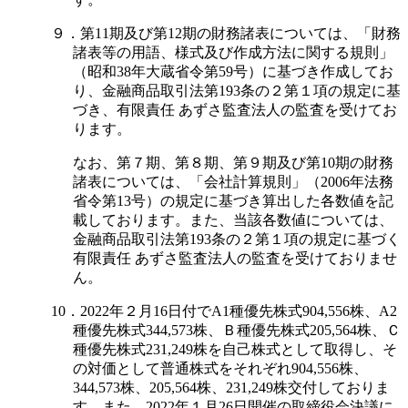
９．第11期及び第12期の財務諸表については、「財務
諸表等の用語、様式及び作成方法に関する規則」
（昭和38年大蔵省令第59号）に基づき作成してお
り、金融商品取引法第193条の２第１項の規定に基
づき、有限責任 あずさ監査法人の監査を受けてお
ります。
なお、第７期、第８期、第９期及び第10期の財務
諸表については、「会社計算規則」（2006年法務
省令第13号）の規定に基づき算出した各数値を記
載しております。また、当該各数値については、
金融商品取引法第193条の２第１項の規定に基づく
有限責任 あずさ監査法人の監査を受けておりませ
ん。
10．2022年２月16日付でA1種優先株式904,556株、A2
種優先株式344,573株、Ｂ種優先株式205,564株、Ｃ
種優先株式231,249株を自己株式として取得し、そ
の対価として普通株式をそれぞれ904,556株、
344,573株、205,564株、231,249株交付しておりま
す。また、2022年１月26日開催の取締役会決議に