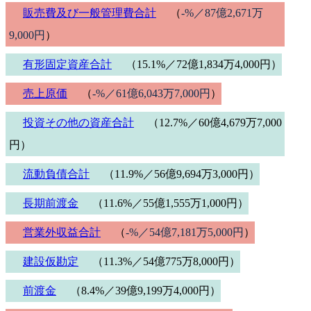
販売費及び一般管理費合計
（
-%／87億2,671万
9,000円
）
有形固定資産合計
（15.1%／72億1,834万4,000円）
売上原価
（
-%／61億6,043万7,000円
）
投資その他の資産合計
（12.7%／60億4,679万7,000
円）
流動負債合計
（11.9%／56億9,694万3,000円）
長期前渡金
（11.6%／55億1,555万1,000円）
営業外収益合計
（
-%／54億7,181万5,000円
）
建設仮勘定
（11.3%／54億775万8,000円）
前渡金
（8.4%／39億9,199万4,000円）