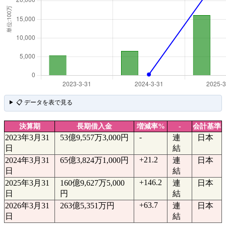
📋 データを表で見る
決算期
長期借入金
増減率%
-
会計基準
-
2023年3月31
53億9,557万3,000円
連
日本
日
結
+21.2
2024年3月31
65億3,824万1,000円
連
日本
日
結
+146.2
2025年3月31
160億9,627万5,000
連
日本
日
円
結
+63.7
2026年3月31
263億5,351万円
連
日本
日
結