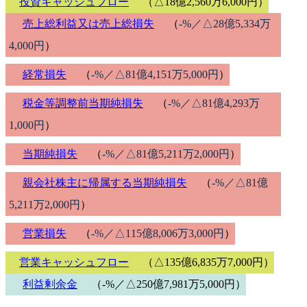
投資キャッシュフロー
（△18億2,560万6,000円）
売上総利益又は売上総損失
（
-%／△28億5,334万
4,000円
）
経常損失
（
-%／△81億4,151万5,000円
）
税金等調整前当期純損失
（
-%／△81億4,293万
1,000円
）
当期純損失
（
-%／△81億5,211万2,000円
）
親会社株主に帰属する当期純損失
（
-%／△81億
5,211万2,000円
）
営業損失
（
-%／△115億8,006万3,000円
）
営業キャッシュフロー
（△135億6,835万7,000円）
利益剰余金
（-%／△250億7,981万5,000円）