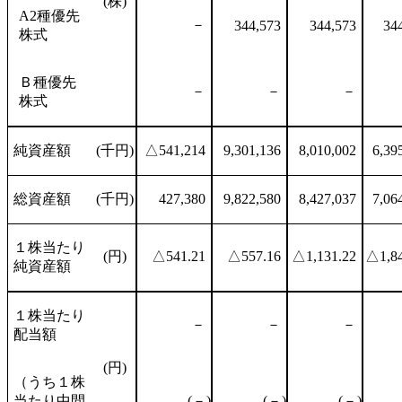
(株)
A2種優先
－
344,573
344,573
34
株式
Ｂ種優先
－
－
－
株式
純資産額
(千円)
△541,214
9,301,136
8,010,002
6,39
総資産額
(千円)
427,380
9,822,580
8,427,037
7,06
１株当たり
(円)
△541.21
△557.16
△1,131.22
△1,84
純資産額
１株当たり
－
－
－
配当額
(円)
（うち１株
当たり中間
(－)
(－)
(－)