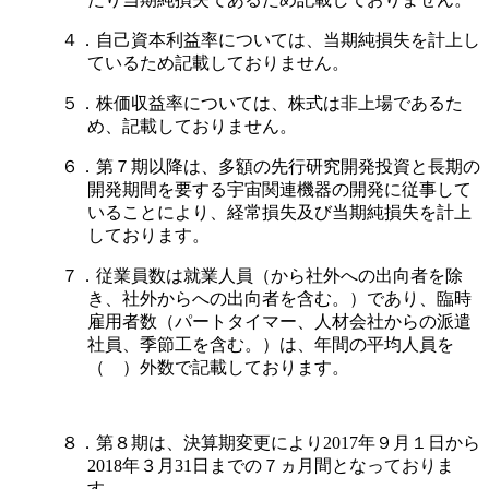
４．自己資本利益率については、当期純損失を計上し
ているため記載しておりません。
５．株価収益率については、株式は非上場であるた
め、記載しておりません。
６．第７期以降は、多額の先行研究開発投資と長期の
開発期間を要する宇宙関連機器の開発に従事して
いることにより、経常損失及び当期純損失を計上
しております。
７．従業員数は就業人員（から社外への出向者を除
き、社外からへの出向者を含む。）であり、臨時
雇用者数（パートタイマー、人材会社からの派遣
社員、季節工を含む。）は、年間の平均人員を
（ ）外数で記載しております。
８．第８期は、決算期変更により2017年９月１日から
2018年３月31日までの７ヵ月間となっておりま
す。