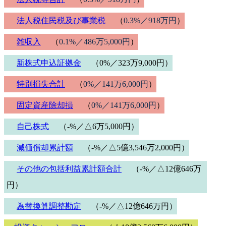
法人税住民税及び事業税
（
0.3%／918万円
）
雑収入
（
0.1%／486万5,000円
）
新株式申込証拠金
（0%／323万9,000円）
特別損失合計
（
0%／141万6,000円
）
固定資産除却損
（
0%／141万6,000円
）
自己株式
（-%／△6万5,000円）
減価償却累計額
（-%／△5億3,546万2,000円）
その他の包括利益累計額合計
（-%／△12億646万
円）
為替換算調整勘定
（-%／△12億646万円）