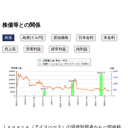
株価等との関係
株価
為替(ドル円)
原油価格
日本金利
米金利
売上高
営業利益
経常利益
純利益
ｉｓｐａｃｅ（アイスペース）の貸借対照表から一部抜粋