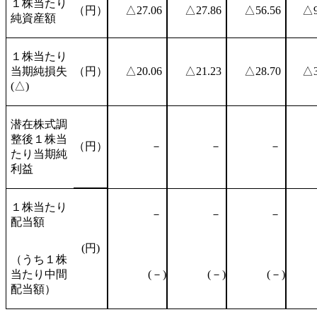
１株当たり
（円）
△27.06
△27.86
△56.56
△9
純資産額
１株当たり
当期純損失
（円）
△20.06
△21.23
△28.70
△3
(△)
潜在株式調
整後１株当
（円）
－
－
－
たり当期純
利益
１株当たり
－
－
－
配当額
(円)
（うち１株
当たり中間
(－)
(－)
(－)
配当額）