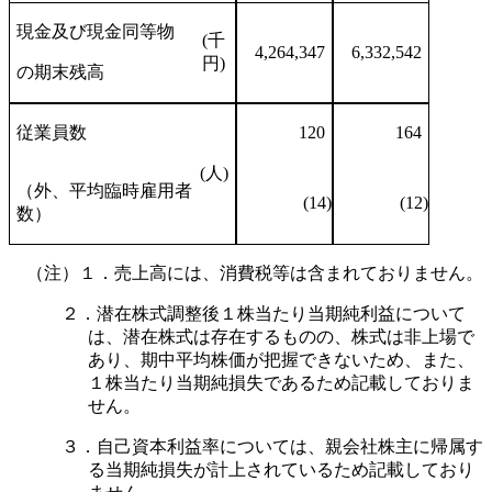
現金及び現金同等物
(千
4,264,347
6,332,542
円)
の期末残高
従業員数
120
164
(人)
（外、平均臨時雇用者
(14)
(12)
数）
（注）１．売上高には、消費税等は含まれておりません。
２．潜在株式調整後１株当たり当期純利益について
は、潜在株式は存在するものの、株式は非上場で
あり、期中平均株価が把握できないため、また、
１株当たり当期純損失であるため記載しておりま
せん。
３．自己資本利益率については、親会社株主に帰属す
る当期純損失が計上されているため記載しており