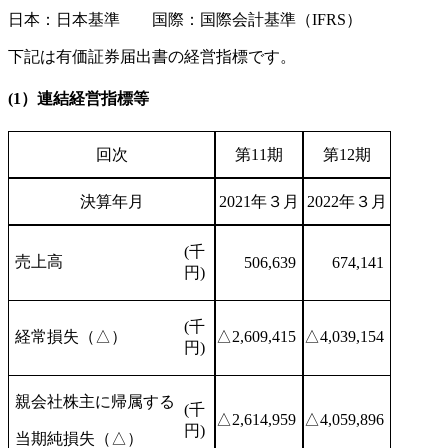
日本：日本基準 国際：国際会計基準（IFRS）
下記は有価証券届出書の経営指標です。
(1）連結経営指標等
回次
第11期
第12期
決算年月
2021年３月
2022年３月
(千
売上高
506,639
674,141
円)
(千
経常損失（△）
△2,609,415
△4,039,154
円)
親会社株主に帰属する
(千
△2,614,959
△4,059,896
円)
当期純損失（△）