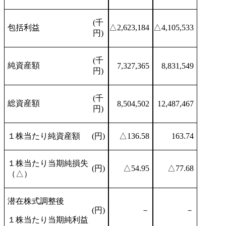
(千
包括利益
△2,623,184
△4,105,533
円)
(千
純資産額
7,327,365
8,831,549
円)
(千
総資産額
8,504,502
12,487,467
円)
１株当たり純資産額
(円)
△136.58
163.74
１株当たり当期純損失
(円)
△54.95
△77.68
（△）
潜在株式調整後
(円)
－
－
１株当たり当期純利益