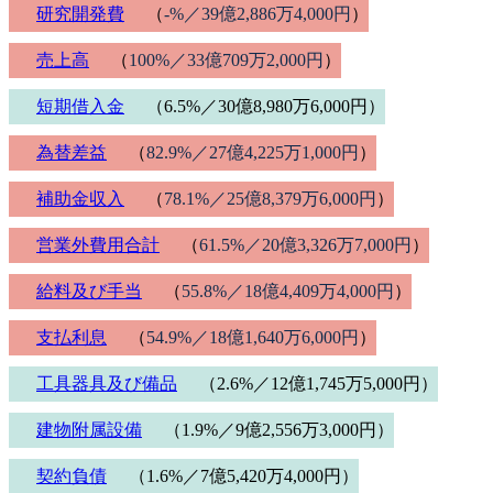
研究開発費
（
-%／39億2,886万4,000円
）
売上高
（
100%／33億709万2,000円
）
短期借入金
（6.5%／30億8,980万6,000円）
為替差益
（
82.9%／27億4,225万1,000円
）
補助金収入
（
78.1%／25億8,379万6,000円
）
営業外費用合計
（
61.5%／20億3,326万7,000円
）
給料及び手当
（
55.8%／18億4,409万4,000円
）
支払利息
（
54.9%／18億1,640万6,000円
）
工具器具及び備品
（2.6%／12億1,745万5,000円）
建物附属設備
（1.9%／9億2,556万3,000円）
契約負債
（1.6%／7億5,420万4,000円）