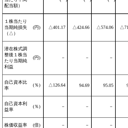
配当額）
１株当たり
当期純損失
(円)
△401.17
△424.66
△574.06
△71
（△）
潜在株式調
整後１株当
(円)
－
－
－
たり当期純
利益
自己資本比
(％)
△126.64
94.69
95.05
率
自己資本利
(％)
－
－
－
益率
株価収益率
(倍)
－
－
－