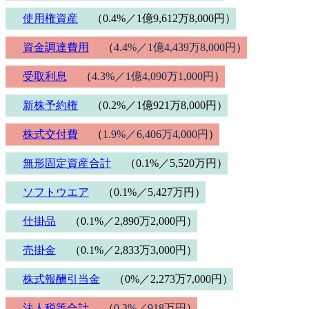
使用権資産
（0.4%／1億9,612万8,000円）
資金調達費用
（
4.4%／1億4,439万8,000円
）
受取利息
（
4.3%／1億4,090万1,000円
）
新株予約権
（0.2%／1億921万8,000円）
株式交付費
（
1.9%／6,406万4,000円
）
無形固定資産合計
（0.1%／5,520万円）
ソフトウエア
（0.1%／5,427万円）
仕掛品
（0.1%／2,890万2,000円）
売掛金
（0.1%／2,833万3,000円）
株式報酬引当金
（0%／2,273万7,000円）
法人税等合計
（
0.3%／918万円
）