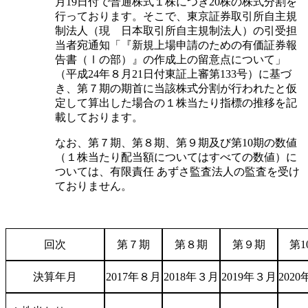
月19日付で普通株式１株につき20株の株式分割を
行っております。そこで、東京証券取引所自主規
制法人（現 日本取引所自主規制法人）の引受担
当者宛通知「『新規上場申請のための有価証券報
告書（Ⅰの部）』の作成上の留意点について」
（平成24年８月21日付東証上審第133号）に基づ
き、第７期の期首に当該株式分割が行われたと仮
定して算出した場合の１株当たり指標の推移を記
載しております。
なお、第７期、第８期、第９期及び第10期の数値
（１株当たり配当額についてはすべての数値）に
ついては、有限責任 あずさ監査法人の監査を受け
ておりません。
回次
第７期
第８期
第９期
第1
決算年月
2017年８月
2018年３月
2019年３月
202