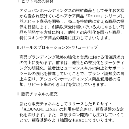
Ⅰ.ヒット商品の開発
アジュバンホールディングスの根幹商品として長年お客様
から愛され続けているヘアケア商品『Re:>>>』シリーズに
並ぶヒット商品を開発し、売上を持続的に支える商品の提
供を目指します。創業以来受け継いでいる人にやさしい商
品を開発する方針に拘り、他社との差別化を図った商品、
特にスキンケア商品の開発に注力してまいります。
Ⅱ.セールスプロモーションのバリューアップ
商品ブランディング戦略の強化と営業における価値訴求力
の向上に努めます。前者は、他社との差別化とターゲティ
ングの明確化、後者はヒューマンスキルの向上とサポート
ツールの強化を推進していくことで、ブランド認知度の向
上を図り、アジュバンホールディングス商品愛用者の増
加、リピート率の引き上げを実現していきます。
Ⅲ.販売チャネルの拡充
新たな販売チャネルとしてリリースしたＥＣサイト
『ADJUVANT LINK』の利用を拡充させ、顧客基盤の安定
化を図ります。また、新規サロン開拓にも注力していくこ
とで、顧客基盤をより強固なものにしてまいります。