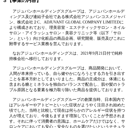
３【事業の内容】
アジュバンホールディングスグループは、アジュバンホールデ
ィングス及び連結子会社である株式会社アジュバンコスメジャパ
ン、株式会社２C、ADJUVANT GLOBAL COMPANY LIMITEDに
より構成されており、理美容室・エステティックサロン・ネイル
サロン・アイラッシュサロン・美容クリニック等（以下「サロ
ン」という）向け化粧品の商品企画、研究開発、販売及びこれに
附帯するサービス業務を営んでおります。
なおアジュバンホールディングスは、2021年9月21日付で純粋
持株会社へ移行しております。
アジュバンホールディングスグループは、商品開発において、
人間が本来持っている、自ら健やかになろうとする力を引き出す
ことを基本方針としてまいりました。商品の主成分は、体液にも
含まれる糖とミネラルを独自のバランスで配合し、肌や髪のトラ
ブル原因となる要素を極力取り除いた商品を提供しております。
アジュバンホールディングスグループの創業当時、日本国内で
はアレルギーやアトピーといった症状がようやく注目され始めた
頃でした。当時と比較して現在は何らかのアレルギー症状を持つ
人が増えており、今後もますます増加していくことが予想されま
す。それに伴って消費者の意識は、ホームケアだけではなく、サ
ロンケアにおいても安心・安全なものを選びたいというナチュラ