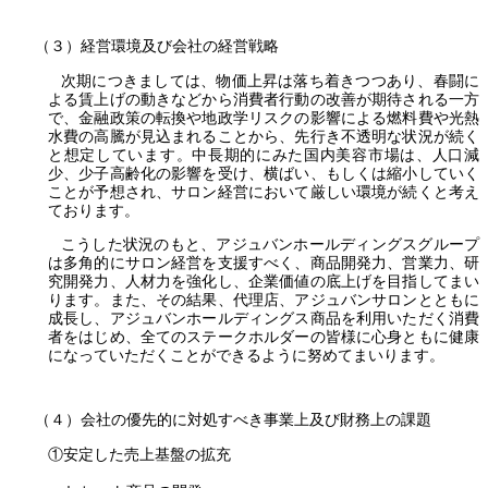
（３）経営環境及び会社の経営戦略
次期につきましては、物価上昇は落ち着きつつあり、春闘に
よる賃上げの動きなどから消費者行動の改善が期待される一方
で、金融政策の転換や地政学リスクの影響による燃料費や光熱
水費の高騰が見込まれることから、先行き不透明な状況が続く
と想定しています。中長期的にみた国内美容市場は、人口減
少、少子高齢化の影響を受け、横ばい、もしくは縮小していく
ことが予想され、サロン経営において厳しい環境が続くと考え
ております。
こうした状況のもと、アジュバンホールディングスグループ
は多角的にサロン経営を支援すべく、商品開発力、営業力、研
究開発力、人材力を強化し、企業価値の底上げを目指してまい
ります。また、その結果、代理店、アジュバンサロンとともに
成長し、アジュバンホールディングス商品を利用いただく消費
者をはじめ、全てのステークホルダーの皆様に心身ともに健康
になっていただくことができるように努めてまいります。
（４）会社の優先的に対処すべき事業上及び財務上の課題
①安定した売上基盤の拡充