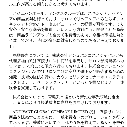
ル志向が高まる傾向にあると考えております。
アジュバンホールディングスグループは、スキンケア、ヘアケ
アの商品展開を行っており、サロンではヘアケアのみならず、ス
キンケアも含めたトータルビューティーの提案が可能です。より
安心・安全な商品を提供したいという方針のもと開発された商品
は、商品ラインアップも含めて消費者の志向、今後の市場動向と
合致しており、時代の変化に対応したものであると考えておりま
す。
商品販売については、株式会社アジュバンコスメジャパンから
代理店経由又は直接サロンに商品を販売し、サロンが消費者へカ
ウンセリングによる販売を行っております。株式会社アジュバン
コスメジャパンではサロン向けに商品の説明及び販売するための
知識・技術の提供を行い、カウンセリングセミナーやエステティ
ックセミナー、ベーシックセミナーといった多様なセミナー、体
験会を実施しております。
株式会社２Ｃでは、育毛剤市場という新たな事業領域に進出
し、ＥＣにより直接消費者に商品をお届けしております。
ADJUVANT GLOBAL COMPANY LIMITEDでは、直接サロンに
商品を販売するとともに、一般消費者へのプロモーションを行っ
ております。香港においても、肌の悩みを抱えている女性を中心