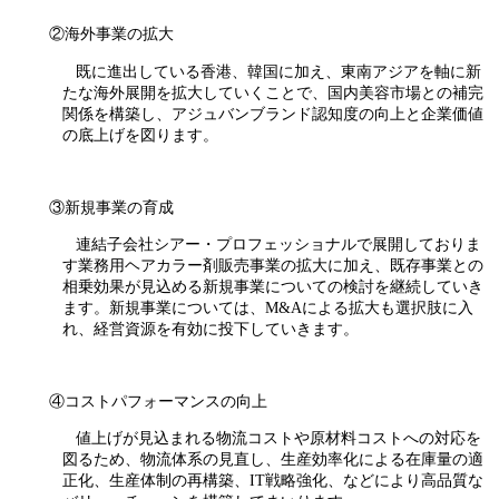
②海外事業の拡大
既に進出している香港、韓国に加え、東南アジアを軸に新
たな海外展開を拡大していくことで、国内美容市場との補完
関係を構築し、アジュバンブランド認知度の向上と企業価値
の底上げを図ります。
③新規事業の育成
連結子会社シアー・プロフェッショナルで展開しておりま
す業務用ヘアカラー剤販売事業の拡大に加え、既存事業との
相乗効果が見込める新規事業についての検討を継続していき
ます。新規事業については、M&Aによる拡大も選択肢に入
れ、経営資源を有効に投下していきます。
④コストパフォーマンスの向上
値上げが見込まれる物流コストや原材料コストへの対応を
図るため、物流体系の見直し、生産効率化による在庫量の適
正化、生産体制の再構築、IT戦略強化、などにより高品質な