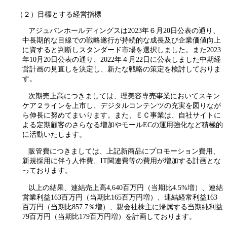
（２）目標とする経営指標
アジュバンホールディングスは2023年６月20日公表の通り、
中長期的な目線での戦略遂行が持続的な成長及び企業価値向上
に資すると判断しスタンダード市場を選択しました。また2023
年10月20日公表の通り、2022年４月22日に公表しました中期経
営計画の見直しを決定し、新たな戦略の策定を検討しておりま
す。
次期売上高につきましては、理美容専売事業においてスキン
ケア２ラインを上市し、デジタルコンテンツの充実を図りなが
ら伸長に努めてまいります。また、ＥＣ事業は、自社サイトに
よる定期顧客のさらなる増加やモールECの運用強化など積極的
に活動いたします。
販管費につきましては、上記新商品にプロモーション費用、
新規採用に伴う人件費、IT関連費等の費用が増加する計画とな
っております。
以上の結果、連結売上高4,640百万円（当期比4.5%増）、連結
営業利益163百万円（当期比165百万円増）、連結経常利益163
百万円（当期比857.7％増）、親会社株主に帰属する当期純利益
79百万円（当期比179百万円増）を計画しております。