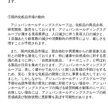
ます。
①国内化粧品市場の動向
アジュバンホールディングスグループは、化粧品の商品企画、
研究開発、販売をしております。アジュバンホールディングスグ
ループが属する美容業界は、人口減少に伴う美容人口の減少と、
１店舗あたり顧客数の減少や消費動向の停滞等により、厳しさを
増すことが予想されます。
また、国内化粧品市場は、競合他社や異業種からの新規参入会
社との競争も激化しております。特に健康や自然成分に対する意
識の高まりに伴い、「自然派化粧品」「オーガニック」と呼ばれ
る製品が注目を集めております。アジュバンホールディングスグ
ループは、美しく健やかでありたいと願うお客様の手助けをする
ため、安心・安全な化粧品の開発に注力し事業を拡大してまいり
ました。しかしながら、アジュバンホールディングスグループが
予期せぬ競争環境の変化に的確に対処できない場合や、アジュバ
ンホールディングスグループの掲げる経営戦略が顧客のニーズに
合致しない場合には、アジュバンホールディングスグループの経
営成績及び財政状態に悪影響を及ぼす可能性があります。