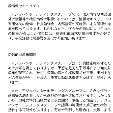
⑥情報セキュリティ
アジュバンホールディングスグループでは、個人情報や商品開
発の情報等の機密情報の取扱いについては、情報セキュリティの
運用体制の整備、社員勉強会、内部監査の実施等により管理の徹
底を図っております。しかしながら、何らかの原因によりこれら
の情報が流出した場合には、損害賠償請求や信用失墜等が起こ
り、事業活動に悪影響を及ぼす可能性があります。
⑦知的財産権関連
アジュバンホールディングスグループは、知的財産権を守るた
めの措置を講じておりますが、予想を超えた手段等により知的財
産権が侵害され、技術、情報の流出や模倣商品が市場に出回るな
どの事態が発生した場合、事業活動に悪影響を及ぼす可能性があ
ります。
また、アジュバンホールディングスグループは、入念な特許・
商標等の調査をしながら商品の開発を進めております。しかしな
がら、他社の特許出願の公開前に開発、販売した場合等、アジュ
バンホールディングスグループの認識の範囲外で第三者の特許に
抵触する可能性があります。万が一判明した場合は、交渉による