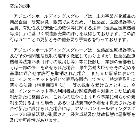
②法的規制
アジュバンホールディングスグループは、主力事業が化粧品の
商品企画、研究開発、販売であるため、「医薬品、医療機器等の
品質、有効性及び安全性の確保等に関する法律（医薬品医療機器
等法）」に基づく製造販売業の許可を取得しております。この許
可は５年ごとの更新とその他必要な手続きを行っております。
アジュバンホールディングスグループは、医薬品医療機器等法
及びその他関連法規制の遵守を徹底しておりますが、医薬品医療
機器等法第75条（許可の取消し等）等に抵触し、業務の全部若し
くは一部の停止を命ぜられた場合、厚生労働大臣からその定める
基準に適合せず許可を取消された場合、またＥＣ事業において
は、インターネットを通じて商品を販売しており「特定商取引に
関する法律（特定商取引法）」等の規制を受けるとともに、今
後、インターネット等の利用者及び関連業者を対象とした法的規
制が新たに整備され、これらの法令によりＥＣ事業に何らかの規
制を受けるような場合、あるいは法規制が予期せず変更された場
合や新たに設けられた場合には、アジュバンホールディングスグ
ループの事業活動が制限され、経営成績及び財政状態に悪影響を
及ぼす可能性があります。