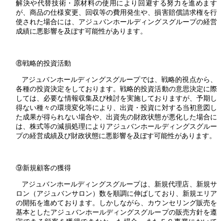
解決や代替技術・原材料の使用により回避する努力を進めます
が、商品の仕様変更、回収等の費用発生や、損害賠償請求権を行
使された場合には、アジュバンホールディングスグループの経営
成績に悪影響を及ぼす可能性があります。
⑧戦略的投資活動
アジュバンホールディングスグループでは、戦略的視点から、
各種の投資決定をしております。戦略的投資活動の意思決定に際
しては、必要な情報収集及び検討を実施しておりますが、予期し
得ない種々の環境変化等により、出資・投資に対する当初意図し
た成果が得られない場合や、出資先の財政状態が悪化した場合に
は、株式等の減損処理によりアジュバンホールディングスグルー
プの経営成績及び財政状態に悪影響を及ぼす可能性があります。
⑨新規顧客の獲得
アジュバンホールディングスグループは、新規代理店、新規サ
ロン（アジュバンサロン）数を順調に伸ばしており、新規エリア
の開拓を進めております。しかしながら、カウンセリング販売を
基本としたアジュバンホールディングスグループの販売方針を遵