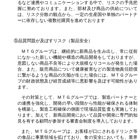
るなど連携やコミュニケーションする中で、リスクの予兆把
握に努めております。また、部材及び商品の供給について
は、リスク分散の観点から、一定の生産国や単独のパートナ
ーに依存しない複数社購買を進めております
⑤品質問題が及ぼすリスク（製品安全）
ＭＴＧグループは、継続的に新商品を生み出し、常に従前
になかった新しい機能や構造の商品開発をしておりますが、
意図しない商品不良等により大規模なリコールが発生した場
合、また、販売商品について健康被害などの製造物責任賠償
に繋がるような商品の欠陥が生じた場合には、ＭＴＧグルー
プの財政状態及び経営成績等に悪影響を及ぼす可能性があり
ます。
その対策として、ＭＴＧグループでは、製造パートナーと
の連携を強化し、開発の早い段階から性能が確保される体制
を構築し、製造工程確保の側面で現場品質監査も実施してお
ります。加えて、新商品開発において品質や開発に専門的知
見を有する顧問が参加する審査会制度を導入しております。
また、ＭＴＧグループは、お客様が口にされるドリンク等
の食品に事業領域を拡げており、食の安全においても、業界