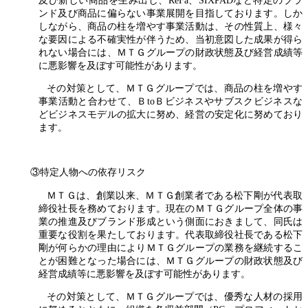
ンド及び商品に偏らない事業展開を目指しております。しか
しながら、商品の柱を増やす事業活動は、その性質上、様々
な要因による不確実性が伴うため、当初意図した成果が得ら
れない場合には、ＭＴＧグループの財政状態及び経営成績等
に悪影響を及ぼす可能性があります。
その対策として、ＭＴＧグループでは、商品の柱を増やす
事業活動と合わせて、ＢtoＢビジネスやサブスクビジネスな
どビジネスモデルの拡大に努め、経営の安定化に努めており
ます。
③特定人物への依存リスク
ＭＴＧは、創業以来、ＭＴＧ創業者である松下剛が代表取
締役社長を務めております。現在のＭＴＧグループ全体の事
業の推進及びブランド形成という側面におきまして、同氏は
重要な役割を果たしております。代表取締役社長である松下
剛が何らかの理由によりＭＴＧグループの業務を継続するこ
とが困難となった場合には、ＭＴＧグループの財政状態及び
経営成績等に悪影響を及ぼす可能性があります。
その対策として、ＭＴＧグループでは、優秀な人材の採用