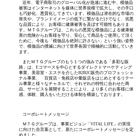
近年、電子商取引のグローバル化が急速に進む中、模倣品
被害はインターネットを媒体に世界規模で拡大し、その手口
も巧妙化、悪質化してきています。模倣品は潜在的な市場の
喪失や、ブランドイメージの低下に繋がるだけでなく、劣悪
な品質により、お客様に健康被害を及ぼす可能性もありま
す。ＭＴＧグループは、これらの悪質な模倣品による健康被
害の危険からお客様を守り、安心して商品をご使用して頂く
ために、今後も「模倣品を絶対に許さない」という強い姿勢
で、模倣品の撲滅に向けて世界各国で積極的に活動していき
ます。
またＭＴＧグループのもう１つの強みである「多彩な販
路」は、Eコマースを中心とするダイレクトマーケティング
事業、美容室・エステを介したB2B2C販売のプロフェッショ
ナル事業、 百貨店・免税店や量販店をはじめとするリテー
ル事業と様々なチャネルで、それぞれの特性に合わせた商
品、サービスを展開することにより、より多くのお客様に体
感、体験、購入をいただける体制を構築しております。
コーポレートメッセージ
ＭＴＧグループは、事業ビジョン「VITAL LIFE」の実現
に向けた合言葉として、新たにコーポレートメッセージを定
めました。