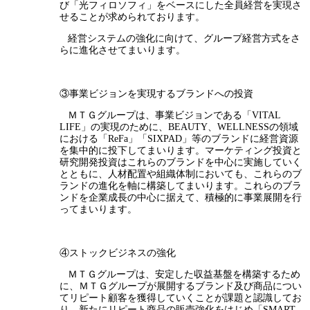
び「光フィロソフィ」をベースにした全員経営を実現さ
せることが求められております。
経営システムの強化に向けて、グループ経営方式をさ
らに進化させてまいります。
③事業ビジョンを実現するブランドへの投資
ＭＴＧグループは、事業ビジョンである「VITAL
LIFE」の実現のために、BEAUTY、WELLNESSの領域
における「ReFa」「SIXPAD」等のブランドに経営資源
を集中的に投下してまいります。マーケティング投資と
研究開発投資はこれらのブランドを中心に実施していく
とともに、人材配置や組織体制においても、これらのブ
ランドの進化を軸に構築してまいります。これらのブラ
ンドを企業成長の中心に据えて、積極的に事業展開を行
ってまいります。
④ストックビジネスの強化
ＭＴＧグループは、安定した収益基盤を構築するため
に、ＭＴＧグループが展開するブランド及び商品につい
てリピート顧客を獲得していくことが課題と認識してお
り、新たにリピート商品の販売強化をはじめ「SMART