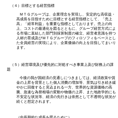
（４）目標とする経営指標
ＭＴＧグループは、企業理念を実現し、安定的な高収益・
高成長を目指すために目標とする経営指標として、「売上
高」「経常利益」を重要な指標としております。売上の向
上、コストの最適化を図るとともに、グループ経営方式によ
る市場に直結した部門別採算制度の確立、経営者意識を持つ
人材の育成及びＭＴＧグループのフィロソフィをベースとし
た全員経営の実現により、企業価値の向上を目指してまいり
ます。
（５）経営環境及び優先的に対処すべき事業上及び財務上の課
題
今後の我が国経済の見通しにつきましては、経済政策や賃
金の上昇を背景とした個人消費の増加等、景気は引き続き緩
やかに回復すると見込まれる一方、世界的な資源価格の高
騰、急速な為替相場の変動や物価の上昇、また地政学的にも
不安定な状況等、経済の先行きは依然として不透明な状況が
続くと想定されます。
（中長期的な成長を図るために）