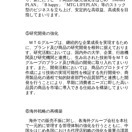
PLAN」「B happy」「MTG LIFEPLAN」等のストック
型のビジネスを立ち上げ、安定的な高収益、高成長を目
指してまいります。
⑤研究開発の強化
ＭＴＧグループは、継続的な企業成長を実現するため
に、ブランド及び商品の研究開発を根幹に据えておりま
す。研究活動においては、国内外の大学、企業、行政機
関及び研究機関と連携し、生み出された技術等をＭＴＧ
グループのブランド及び商品の開発に取り入れてまいり
ます。また、開発活動においては、商品のプロトタイプ
作成により技術の実現可能性を検証する先行開発や、商
用製品化の過程で知的財産部門や品質部門と連携した開
発を行うことにより、早期に消費者ニーズに即した高い
品質の商品を市場に導入できる仕組みを構築してまいり
ます。
⑥海外戦略の再構築
海外での販売不振に対し、各海外グループ会社を本社
で一元的に管理する管理体制の強化を行うとともに、中
国をはじめ各国における代理店戦略の強化を最重点課題