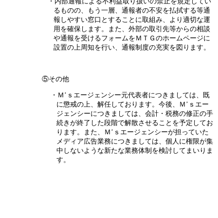
・内部通報による不利益取り扱いの禁止を規定してい
るものの、もう一層、通報者の不安を払拭する等通
報しやすい窓口とすることに取組み、より適切な運
用を確保します。また、外部の取引先等からの相談
や通報を受けるフォームをＭＴＧのホームページに
設置の上周知を行い、通報制度の充実を図ります。
⑤その他
・Ｍ’ｓエージェンシー元代表者につきましては、既
に懲戒の上、解任しております。今後、Ｍ’ｓエー
ジェンシーにつきましては、会計・税務の修正の手
続きが終了した段階で解散させることを予定してお
ります。また、Ｍ’ｓエージェンシーが担っていた
メディア広告業務につきましては、個人に権限が集
中しないような新たな業務体制を検討してまいりま
す。