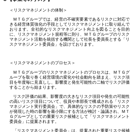
＜リスクマネジメントの体制＞
ＭＴＧグループでは、経営の不確実要素であるリスクに対応で
きる経営体質強化の手段としてリスクマネジメントに取り組んで
おります。全社的なリスクマネジメント向上を図ることを目的
に、リスクマネジメント規程等に則り、ＭＴＧグループのリスク
マネジメント活動を統括する機関として社長を委員長とする「リ
スクマネジメント委員会」を設けております。
＜リスクマネジメントのプロセス＞
ＭＴＧグループのリスクマネジメントのプロセスは、ＭＴＧグ
ループを取り巻く経営環境の変化や社会動向を踏まえ、リスク項
目を年度毎に見直しし、影響度と発生可能性の二軸でリスク評価
することから始まります。
リスク評価の結果、影響度の大きなリスク項目や発生の可能性
の高いリスク項目について、役員や本部長で構成される「リスク
マネジメント実行委員会」で、具体的なリスクの予防策やリスク
が発現した時の影響を最小限にする方法が検討・論議され、ＭＴ
Ｇグループとしての重要リスク候補として「リスクマネジメント
委員会」に提案されます。
「リスクマネジメント委員会」は、提案された重要リスク候補