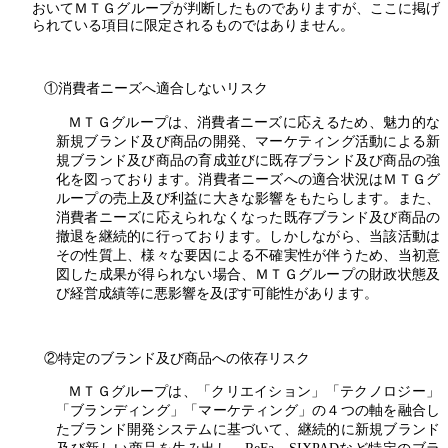
おいてＭＴＧグループが判断したものでありますが、ここに掲げ
られている項目に限定されるものではありません。
①消費者ニーズへ適合しないリスク
ＭＴＧグループは、消費者ニーズに応えるため、魅力的な
新規ブランド及び商品の開発、マーケティング活動による新
規ブランド及び商品の育成並びに既存ブランド及び商品の強
化を図っております。消費者ニーズへの適合状況はＭＴＧグ
ループの売上及び利益に大きな影響をもたらします。また、
消費者ニーズに応えられなくなった既存ブランド及び商品の
撤退を継続的に行っております。しかしながら、当該活動は
その性質上、様々な要因による不確実性が伴うため、当初意
図した成果が得られない場合、ＭＴＧグループの財政状態及
び経営成績等に悪影響を及ぼす可能性があります。
②特定のブランド及び商品への依存リスク
ＭＴＧグループは、「クリエイション」「テクノロジー」
「ブランディング」「マーケティング」の４つの軸を融合し
たブランド開発システムに基づいて、継続的に新規ブランド
及び新しい商品を生み出し、ReFa、SIXPADなど特定のブラ