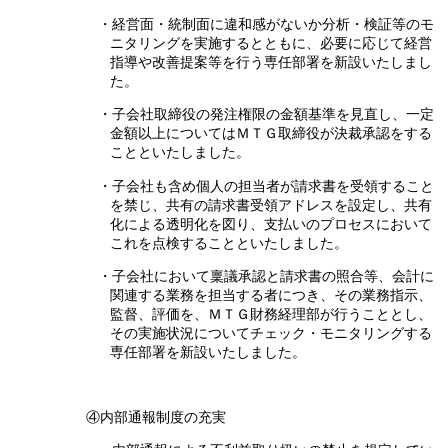
・経営面・統制面に違和感がないか分析・検証等のモ
ニタリングを実施するとともに、必要に応じて経営
指導や改善提案等を行う専任部署を新設いたしまし
た。
・子会社取締役の発注権限の金額基準を見直し、一定
金額以上についてはＭＴＧ取締役が決裁承認をする
ことといたしました。
・子会社も含め個人の担当者が請求書を受領すること
を禁じ、共有の請求書受領アドレスを設定し、共有
化による透明化を図り、支払いのプロセスにおいて
これを点検することといたしました。
・子会社において稟議承認と請求書の照合等、会計に
関連する業務を担当する者につき、その業務指示、
監督、評価を、ＭＴＧ財務経理部が行うこととし、
その実施状況についてチェック・モニタリングする
専任部署を新設いたしました。
④内部通報制度の充実