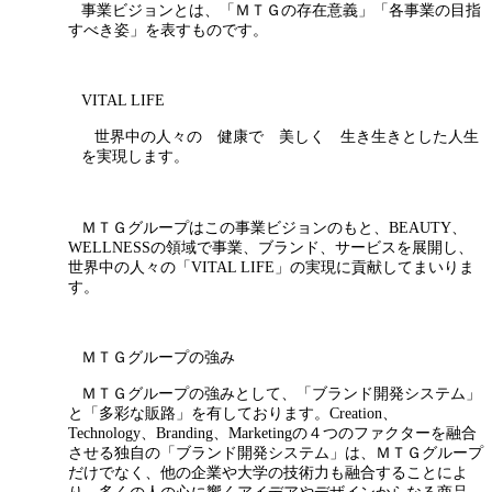
事業ビジョンとは、「ＭＴＧの存在意義」「各事業の目指
すべき姿」を表すものです。
VITAL LIFE
世界中の人々の 健康で 美しく 生き生きとした人生
を実現します。
ＭＴＧグループはこの事業ビジョンのもと、BEAUTY、
WELLNESSの領域で事業、ブランド、サービスを展開し、
世界中の人々の「VITAL LIFE」の実現に貢献してまいりま
す。
ＭＴＧグループの強み
ＭＴＧグループの強みとして、「ブランド開発システム」
と「多彩な販路」を有しております。Creation、
Technology、Branding、Marketingの４つのファクターを融合
させる独自の「ブランド開発システム」は、ＭＴＧグループ
だけでなく、他の企業や大学の技術力も融合することによ
り、多くの人の心に響くアイデアやデザインからなる商品、