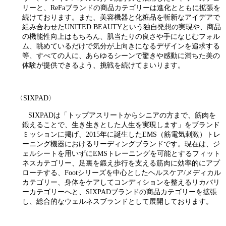
リーと、ReFaブランドの商品カテゴリーは進化とともに拡張を
続けております。また、美容機器と化粧品を斬新なアイデアで
組み合わせたUNITED BEAUTYという独自発想の実現や、商品
の機能性向上はもちろん、肌当たりの良さや手になじむフォル
ム、眺めているだけで気分が上向きになるデザインを追求する
等、すべての人に、あらゆるシーンで驚きや感動に満ちた美の
体験が提供できるよう、挑戦を続けてまいります。
〈SIXPAD〉
SIXPADは「トップアスリートからシニアの方まで、筋肉を
鍛えることで、生き生きとした人生を実現します」をブランド
ミッションに掲げ、2015年に誕生したEMS（筋電気刺激）トレ
ーニング機器におけるリーディングブランドです。現在は、ジ
ェルシートを用いずにEMSトレーニングを可能とするフィット
ネスカテゴリー、足裏を鍛え歩行を支える筋肉に効率的にアプ
ローチする、Footシリーズを中心としたヘルスケア/メディカル
カテゴリー、身体をケアしてコンディションを整えるリカバリ
ーカテゴリーへと、SIXPADブランドの商品カテゴリーを拡張
し、総合的なウェルネスブランドとして展開しております。