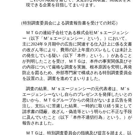
現できる企業を目指してまいります。
（特別調査委員会による調査報告書を受けての対応）
ＭＴＧの連結子会社である株式会社Ｍ’ｓエージェンシ
ー（以下「Ｍ’ｓエージェンシー」という。）において、
主に2024年９月期中の広告に関連する仕入計上に係る文書
の改ざん等により、費用の計上年度のズレもしくは未計上
の発生している疑い（以下「本件」という。）があること
が判明したことを受け、ＭＴＧは、本件の事実関係及びそ
の内容について厳格な調査を実施、根本原因を究明し再発
防止を図るため、外部専門家で構成される特別調査委員会
を設置の上、調査を進めてまいりました。
調査の結果、Ｍ’ｓエージェンシーの元代表者は、Ｍ’ｓ
エージェンシーないし自らのプレゼンスを発揮したいとの
思いから、ＭＴＧグループからの発注がないまま広告を発
注し、支払いに苦慮した結果、一時的に取り繕う策として
請求書の隠蔽、改ざん・偽造等という明らかに不正な手段
に及んでいたこと（以下「本件不適切行為」という。）が
報告されました。
ＭＴＧは、特別調査委員会の指摘及び提言を踏まえ、以