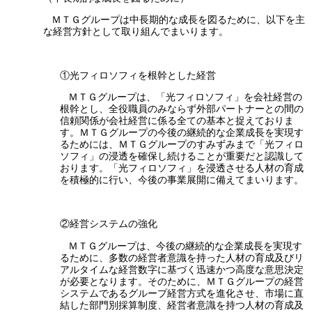
ＭＴＧグループは中長期的な成長を図るために、以下を主
な経営方針として取り組んでまいります。
①光フィロソフィを根幹とした経営
ＭＴＧグループは、「光フィロソフィ」を会社経営の
根幹とし、全役職員のみならず外部パートナーとの間の
信頼関係が会社経営に係る全ての基本と捉えておりま
す。ＭＴＧグループの今後の継続的な企業成長を実現す
るためには、ＭＴＧグループのすみずみまで「光フィロ
ソフィ」の浸透を確保し続けることが重要だと認識して
おります。「光フィロソフィ」を浸透させる人材の育成
を積極的に行い、今後の事業展開に備えてまいります。
②経営システムの強化
ＭＴＧグループは、今後の継続的な企業成長を実現す
るために、多数の経営者意識を持った人材の育成及びリ
アルタイムな経営数字に基づく迅速かつ高度な意思決定
が必要となります。そのために、ＭＴＧグループの経営
システムであるグループ経営方式を進化させ、市場に直
結した部門別採算制度、経営者意識を持つ人材の育成及