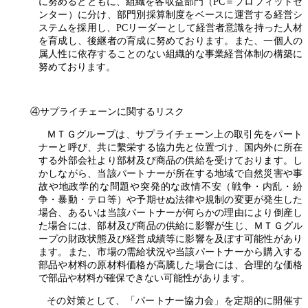
に努めるとともに、組織を各収益部門（PC＝プロフィットセ
ンター）に分け、部門別採算制度をベースに運営する経営シ
ステムを採用し、PCリーダーとして経営者意識を持った人材
を育成し、後継者の育成に努めております。また、一個人の
属人性に依存することのない組織的な事業経営体制の構築に
努めております。
④サプライチェーンに関するリスク
ＭＴＧグループは、サプライチェーン上の取引先をパート
ナーと呼び、共に繫栄する協力先と位置づけ、国内外に所在
する外部会社より部材及び商品の供給を受けております。し
かしながら、当該パートナーが所在する地域で自然災害や事
故や地政学的な問題や突発的な政情不安（戦争・内乱・紛
争・暴動・テロ等）や予期せぬ法律や規制の変更が発生した
場合、あるいは当該パートナーが何らかの理由により倒産し
た場合には、部材及び商品の供給に影響が生じ、ＭＴＧグル
ープの財政状態及び経営成績等に影響を及ぼす可能性があり
ます。また、市場の需給状況や当該パートナーから購入する
部品や材料の原材料価格が高騰した場合には、合理的な価格
で部品や材料が確保できない可能性があります。
その対策として、「パートナー協力会」を定期的に開催す