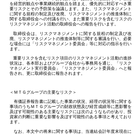
を経営的観点や事業継続的観点を踏まえ、優先的に対応すべき重
要リスクとその予防策を論議します。また、リスクマネジメント
に関する規程の制定及び改廃、リスクマネジメントの推進体制に
関する取締役会への付議を行い、また重要リスクを含むリスクの
リスクマネジメント活動の取締役会への報告を行います。
取締役会は、リスクマネジメントに関する規程の制定及び改
廃、リスクマネジメントの推進体制等に関する審議を行い、必要
な場合には「リスクマネジメント委員会」等に対応の指示を行い
ます。
重要リスクを含むリスク項目のリスクマネジメント活動の進捗
状況は、各本部およびグループ会社から事務局を通じ、「リスク
マネジメント実行委員会」「リスクマネジメント委員会」へと報
告され、更に取締役会に報告されます。
＜ＭＴＧグループの主要なリスク＞
有価証券報告書に記載した事業の状況、経理の状況等に関する
事項のうちＭＴＧグループの財政状態及び経営成績等に悪影響を
及ぼす可能性のある主要なリスクには次のようなものがあり、投
資家の判断に重要な影響を及ぼす可能性のある事項と考えており
ます。
なお、本文中の将来に関する事項は、当連結会計年度末現在に