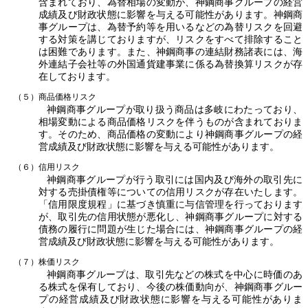
含まれており、為替相場の変動が、神鋼商事グループの経営
成績及び財政状態に影響を与える可能性があります。神鋼商
事グループは、為替予約等を用いるなどの為替リスクを回避
する対策を講じておりますが、リスクをすべて排除すること
は困難であります。また、神鋼商事の連結財務諸表には、海
外連結子会社等の外国通貨建事業に係る為替換算リスクが存
在しております。
（５）商品価格リスク
神鋼商事グループが取り扱う商品は多岐にわたっており、
相場変動による商品価格リスクを伴うものが含まれておりま
す。そのため、商品価格の変動により神鋼商事グループの経
営成績及び財政状態に影響を与える可能性があります。
（６）信用リスク
神鋼商事グループが行う取引には国内及び海外の取引先に
対する売掛債権等についての信用リスクが存在いたします。
「信用限度規程」に基づき慎重に与信管理を行っております
が、取引先の信用状態が悪化し、神鋼商事グループに対する
債務の履行に問題が生じた場合には、神鋼商事グループの経
営成績及び財政状態に影響を与える可能性があります。
（７）株価リスク
神鋼商事グループは、取引先などの株式を中心に時価のあ
る株式を保有しており、今後の株価動向が、神鋼商事グルー
プの経営成績及び財政状態に影響を与える可能性がありま