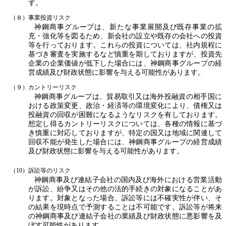
す。
（８）事業投資リスク
神鋼商事グループは、新たな事業展開及び既存事業の拡
充・強化等を図るため、新会社の設立や既存の会社への投資
等を行っております。これらの投資については、社内規程に
基づき審査を実施するなど慎重を期しておりますが、投資先
企業の企業価値が低下した場合には、神鋼商事グループの経
営成績及び財政状態に影響を与える可能性があります。
（９）カントリーリスク
神鋼商事グループは、貿易取引又は海外投融資の相手国に
おける政策変更、政治・経済等の環境変化により、債権又は
投融資の回収が困難になるようなリスクを有しております。
想定し得るカントリーリスクについては、各種の情報に基づ
き慎重に対応しておりますが、特定の国又は地域に関連して
回収不能が発生した場合には、神鋼商事グループの経営成績
及び財政状態に影響を与える可能性があります。
（10）訴訟等のリスク
神鋼商事及び連結子会社の国内及び海外における営業活動
が訴訟、紛争又はその他の法的手続きの対象になることがあ
ります。対象となった場合、訴訟等には不確実性が伴い、そ
の結果を現時点で予測することは不可能です。訴訟等が将来
の神鋼商事及び連結子会社の業績及び財政状態に悪影響を及
ぼす可能性があります。