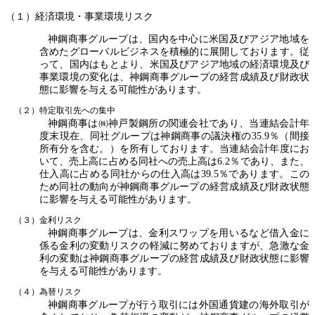
（１）経済環境・事業環境リスク
神鋼商事グループは、国内を中心に米国及びアジア地域を
含めたグローバルビジネスを積極的に展開しております。従
って、国内はもとより、米国及びアジア地域の経済環境及び
事業環境の変化は、神鋼商事グループの経営成績及び財政状
態に影響を与える可能性があります。
（２）特定取引先への集中
神鋼商事は㈱神戸製鋼所の関連会社であり、当連結会計年
度末現在、同社グループは神鋼商事の議決権の35.9％（間接
所有分を含む。）を所有しております。当連結会計年度にお
いて、売上高に占める同社への売上高は6.2％であり、また、
仕入高に占める同社からの仕入高は39.5％であります。この
ため同社の動向が神鋼商事グループの経営成績及び財政状態
に影響を与える可能性があります。
（３）金利リスク
神鋼商事グループは、金利スワップを用いるなど借入金に
係る金利の変動リスクの軽減に努めておりますが、急激な金
利の変動は神鋼商事グループの経営成績及び財政状態に影響
を与える可能性があります。
（４）為替リスク
神鋼商事グループが行う取引には外国通貨建の海外取引が