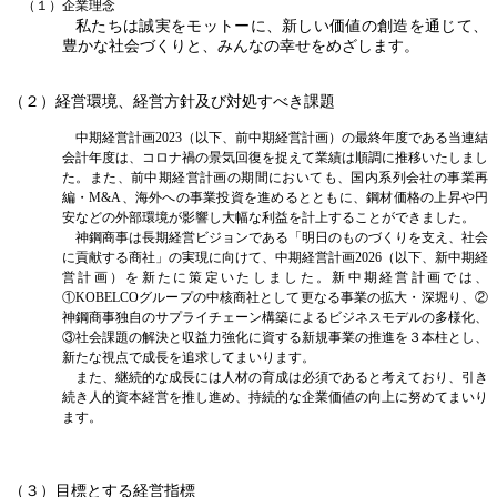
（１）企業理念
私たちは誠実をモットーに、新しい価値の創造を通じて、
豊かな社会づくりと、みんなの幸せをめざします。
（２）経営環境、経営方針及び対処すべき課題
中期経営計画2023（以下、前中期経営計画）の最終年度である当連結
会計年度は、コロナ禍の景気回復を捉えて業績は順調に推移いたしまし
た。また、前中期経営計画の期間においても、国内系列会社の事業再
編・M&A、海外への事業投資を進めるとともに、鋼材価格の上昇や円
安などの外部環境が影響し大幅な利益を計上することができました。
神鋼商事は長期経営ビジョンである「明日のものづくりを支え、社会
に貢献する商社」の実現に向けて、中期経営計画2026（以下、新中期経
営計画）を新たに策定いたしました。新中期経営計画では、
①KOBELCOグループの中核商社として更なる事業の拡大・深堀り、②
神鋼商事独自のサプライチェーン構築によるビジネスモデルの多様化、
③社会課題の解決と収益力強化に資する新規事業の推進を３本柱とし、
新たな視点で成長を追求してまいります。
また、継続的な成長には人材の育成は必須であると考えており、引き
続き人的資本経営を推し進め、持続的な企業価値の向上に努めてまいり
ます。
（３）目標とする経営指標