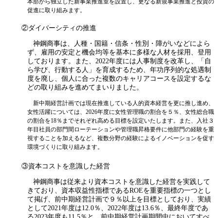
本部から独立した新事業推進室を設置し、更なる新規事業推進と投資の
促進に取り組みます。
②ダイバーシティの推進
神鋼商事は、人種・国籍・信条・性別・障がいなどによら
ず、雇用の安定と機会均等を基本に多様な人材を採用、登用
しております。また、2022年度には人事制度を改革し、「自
ら学び、行動する人」を育成するため、年功序列的な処遇制
度を廃し、個人に合った複数のキャリアコースを設定するな
どの取り組みを進めてまいりました。
新中期経営計画では現在推進している人的資本経営を更に推し進め、
女性活躍については、2026年度に女性管理職の割合を５％、女性総合職
の割合を18％までそれぞれ高める目標を設定いたします。また、入社３
年目社員の部門間ローテーションや管理職昇格要件に他部門の経験を重
視することを加えるなど、複数分野の経験によるイノベーションを促す
環境づくりに取り組みます。
③資本コストを意識した経営
神鋼商事は従来より資本コストを意識した経営を実践して
きており、資本収益性指標であるROEを重要指標の一つとし
て掲げ、前中期経営計画で９％以上を目標としており、実績
として2021年度は12.0％、2022年度は13.6％、最終年度であ
る2023年度も11.5％と、前中期経営計画期間中においてすべ