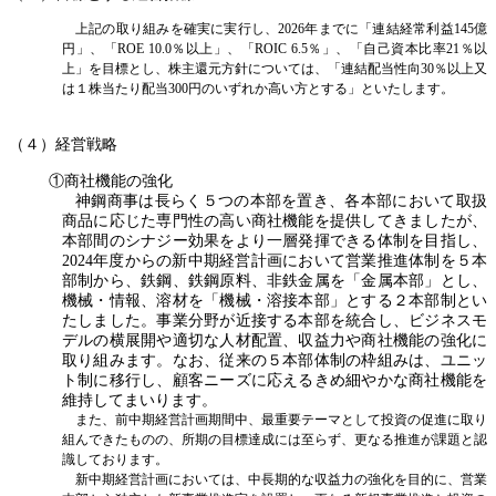
上記の取り組みを確実に実行し、2026年までに「連結経常利益145億
円」、「ROE 10.0％以上」、「ROIC 6.5％」、「自己資本比率21％以
上」を目標とし、株主還元方針については、「連結配当性向30％以上又
は１株当たり配当300円のいずれか高い方とする」といたします。
（４）経営戦略
①商社機能の強化
神鋼商事は長らく５つの本部を置き、各本部において取扱
商品に応じた専門性の高い商社機能を提供してきましたが、
本部間のシナジー効果をより一層発揮できる体制を目指し、
2024年度からの新中期経営計画において営業推進体制を５本
部制から、鉄鋼、鉄鋼原料、非鉄金属を「金属本部」とし、
機械・情報、溶材を「機械・溶接本部」とする２本部制とい
たしました。事業分野が近接する本部を統合し、ビジネスモ
デルの横展開や適切な人材配置、収益力や商社機能の強化に
取り組みます。なお、従来の５本部体制の枠組みは、ユニッ
ト制に移行し、顧客ニーズに応えるきめ細やかな商社機能を
維持してまいります。
また、前中期経営計画期間中、最重要テーマとして投資の促進に取り
組んできたものの、所期の目標達成には至らず、更なる推進が課題と認
識しております。
新中期経営計画においては、中長期的な収益力の強化を目的に、営業