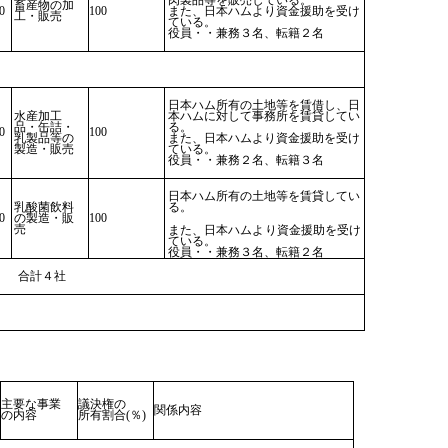
肉製品等を販売している。
畜産物の加
0
100
また、日本ハムより資金援助を受け
工・販売
ている。
役員・・兼務３名、転籍２名
日本ハム所有の土地等を賃借し、日
水産加工
本ハムに対して事務所を賃貸してい
品・缶詰・
る。
0
100
乳製品等の
また、日本ハムより資金援助を受け
製造・販売
ている。
役員・・兼務２名、転籍３名
日本ハム所有の土地等を賃貸してい
乳酸菌飲料
る。
0
の製造・販
100
売
また、日本ハムより資金援助を受け
ている。
役員・・兼務３名、転籍２名
〕 合計４社
主要な事業
議決権の
関係内容
の内容
所有割合(％)