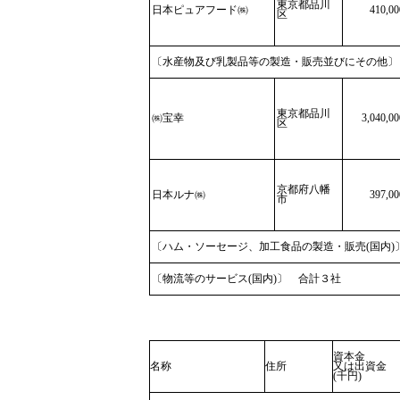
東京都品川
日本ピュアフード㈱
410,00
区
〔水産物及び乳製品等の製造・販売並びにその他〕
東京都品川
㈱宝幸
3,040,00
区
京都府八幡
日本ルナ㈱
397,00
市
〔ハム・ソーセージ、加工食品の製造・販売(国内)
〔物流等のサービス(国内)〕 合計３社
資本金
名称
住所
又は出資金
(千円)