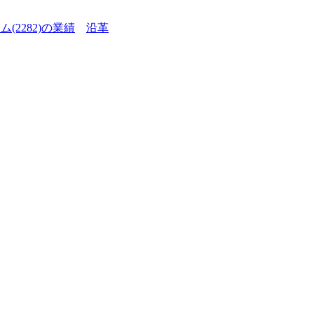
ム(2282)の業績
沿革
】
。