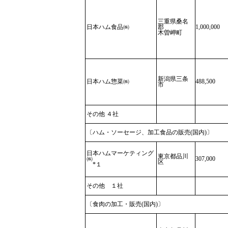
三重県桑名
日本ハム食品㈱
郡
1,000,000
木曽岬町
新潟県三条
日本ハム惣菜㈱
488,500
市
その他 ４社
〔ハム・ソーセージ、加工食品の販売(国内)〕
日本ハムマーケティング
東京都品川
㈱
307,000
区
*１
その他 １社
〔食肉の加工・販売(国内)〕