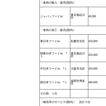
〔食肉の輸入・販売(国内)〕
東京都品川
ジャパンフード㈱
40,000
区
〔食肉の加工・販売(国内)〕
東日本フード㈱
札幌市北区
450,000
関東日本フード㈱ *
東京都品川
450,000
１
区
中日本フード㈱ *１
大阪市北区
450,000
福岡市博多
西日本フード㈱ *１
480,000
区
その他 １社
〔物流等のサービス(国内)〕 合計２社