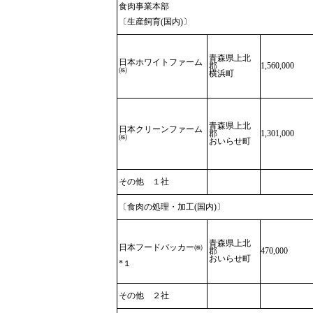
食肉事業本部
〔生産飼育(国内)〕
青森県上北
日本ホワイトファーム
郡
1,560,000
㈱
横浜町
青森県上北
日本クリーンファーム
郡
1,301,000
㈱
おいらせ町
その他 １社
〔食肉の処理・加工(国内)〕
青森県上北
日本フードパッカー㈱
郡
470,000
おいらせ町
*１
その他 ２社