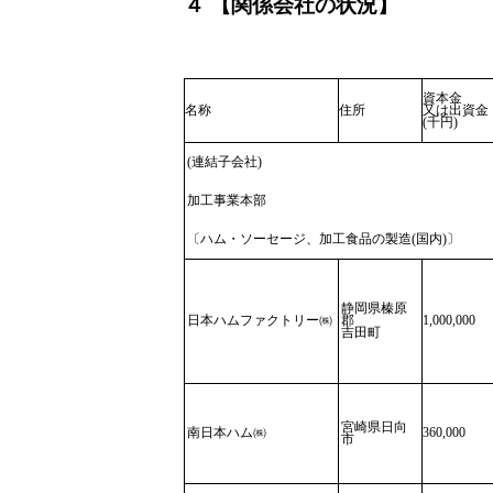
４ 【関係会社の状況】
資本金
名称
住所
又は出資金
(千円)
(連結子会社)
加工事業本部
〔ハム・ソーセージ、加工食品の製造(国内)〕
静岡県榛原
日本ハムファクトリー㈱
郡
1,000,000
吉田町
宮崎県日向
南日本ハム㈱
360,000
市