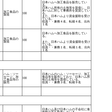
日本ハムへ加工食品を販売してい
る。
日本ハム所有の土地等を賃借し、日
本ハムに対して事務所を賃貸してい
加工食品の
100
る。
製造
また、日本ハムより資金援助を受け
ている。
役員・・兼務４名、転籍４名、出向
１名
日本ハムへ加工食品を販売してい
る。
加工食品の
100
製造
また、日本ハムより資金援助を受け
ている。
役員・・兼務１名、転籍１名、出向
１名
ハム・ソー
日本ハムのハム・ソーセージ、加工
セージ、加
食品等を販売しており、日本ハム所
100
工食品等の
有の土地等を賃借している。
販売
役員・・兼務３名、転籍９名
日本ハム及び日本ハムの子会社に食