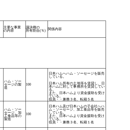
主要な事業
議決権の
関係内容
の内容
所有割合(％)
日本ハムへハム・ソーセージを販売
している。
ハム・ソー
日本ハム所有の土地等を賃貸し、日
セージの製
100
本ハムに対して事務所を賃貸してい
造
る。
また、日本ハムより資金援助を受け
ている。
役員・・兼務３名、転籍５名
日本ハム及び日本ハムの子会社へハ
ハム・ソー
ム・ソーセージ、加工食品等を販売
セージ、加
している。
100
工食品等の
また、日本ハムより資金援助を受け
製造
ている。
役員・・兼務３名、転籍１名