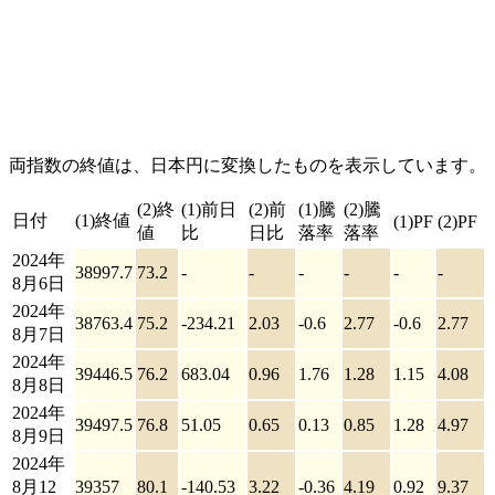
両指数の終値は、日本円に変換したものを表示しています。
(2)終
(1)前日
(2)前
(1)騰
(2)騰
日付
(1)終値
(1)PF
(2)PF
値
比
日比
落率
落率
2024年
38997.7
73.2
-
-
-
-
-
-
8月6日
2024年
38763.4
75.2
-234.21
2.03
-0.6
2.77
-0.6
2.77
8月7日
2024年
39446.5
76.2
683.04
0.96
1.76
1.28
1.15
4.08
8月8日
2024年
39497.5
76.8
51.05
0.65
0.13
0.85
1.28
4.97
8月9日
2024年
8月12
39357
80.1
-140.53
3.22
-0.36
4.19
0.92
9.37