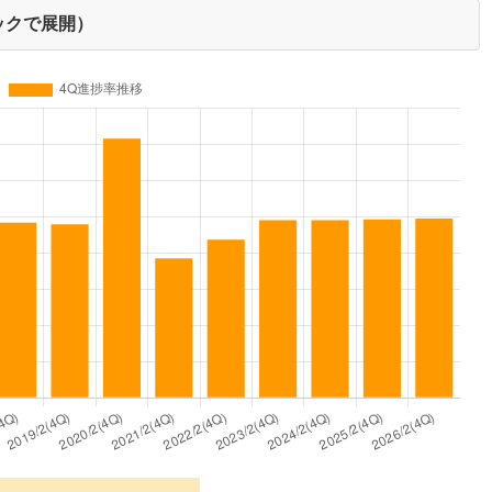
ックで展開）