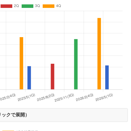
リックで展開）