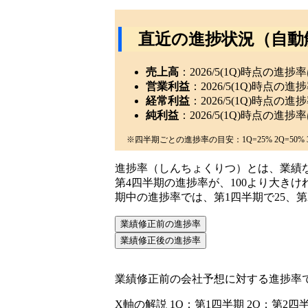
直近の進捗状況（自動
売上高
：2026/5(1Q)時点の進捗
営業利益
：2026/5(1Q)時点の進
経常利益
：2026/5(1Q)時点の進
純利益
：2026/5(1Q)時点の進捗
※四半期ごとの進捗率の目安：1Q=25% 2Q=50%
進捗率（しんちょくりつ）とは、業績な
第4四半期の進捗率が、100より大き
期中の進捗率では、第1四半期で25、第
業績修正前の会社予想に対する進捗率
X軸の解説 1Q：第1四半期 2Q：第2四