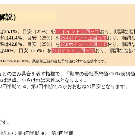
解説）
率は
25.1%
。目安（25%）を
0.1ポイント上回って
おり、順調な進
捗率は
41.4%
。目安（25%）を
16.4ポイント上回って
おり、順調
捗率は
42.8%
。目安（25%）を
17.8ポイント上回って
おり、順調
率は
46%
。目安（25%）を
21ポイント上回って
おり、順調な進捗
 3Q=75% 4Q=100%。業績修正前の会社予想値に対する進捗率です。
どの進み具合を表す指標で、「期末の会社予想値×100÷実績
ければ達成、小さければ未達成となります。
2四半期で50、第3四半期で75がおおむねの目安となります。
です。
半期 3Q：第3四半期 4Q：第4四半期