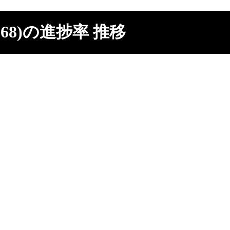
668)の進捗率 推移