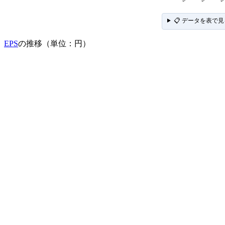
📋 データを表で見
EPS
の推移（単位：円）