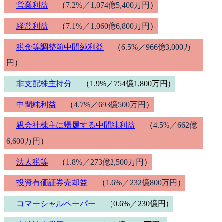
営業利益
（
7.2%／1,074億5,400万円
）
経常利益
（
7.1%／1,060億6,800万円
）
税金等調整前中間純利益
（
6.5%／966億3,000万
円
）
非支配株主持分
（1.9%／754億1,800万円）
中間純利益
（
4.7%／693億500万円
）
親会社株主に帰属する中間純利益
（
4.5%／662億
6,600万円
）
法人税等
（
1.8%／273億2,500万円
）
投資有価証券売却益
（
1.6%／232億800万円
）
コマーシャルペーパー
（0.6%／230億円）