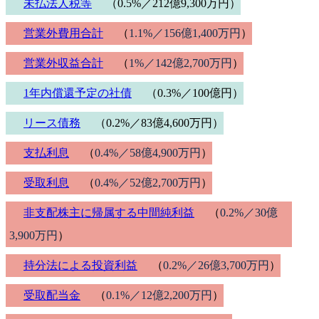
未払法人税等
（0.5%／212億9,300万円）
営業外費用合計
（
1.1%／156億1,400万円
）
営業外収益合計
（
1%／142億2,700万円
）
1年内償還予定の社債
（0.3%／100億円）
リース債務
（0.2%／83億4,600万円）
支払利息
（
0.4%／58億4,900万円
）
受取利息
（
0.4%／52億2,700万円
）
非支配株主に帰属する中間純利益
（
0.2%／30億
3,900万円
）
持分法による投資利益
（
0.2%／26億3,700万円
）
受取配当金
（
0.1%／12億2,200万円
）