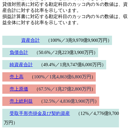
貸借対照表に対応する勘定科目のカッコ内の％の数値は、資
産合計に対する比率を示しています。
損益計算書に対応する勘定科目のカッコ内の％の数値は、収
益全体に対する比率を示しています。
資産合計
（100%／3兆9,970億9,900万円）
負債合計
（50.6%／2兆223億3,900万円）
純資産合計
（49.4%／1兆9,747億6,000万円）
売上高
（
100%／1兆4,863億6,800万円
）
売上原価
（
67.5%／1兆27億2,800万円
）
売上総利益
（
32.5%／4,836億3,900万円
）
受取手形売掛金及び契約資産
（12%／4,776億9,700
万円）