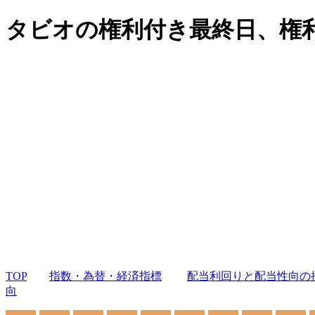
タビオの権利付き最終日、権
TOP
指数・為替・経済指標
配当利回りと配当性向の
向