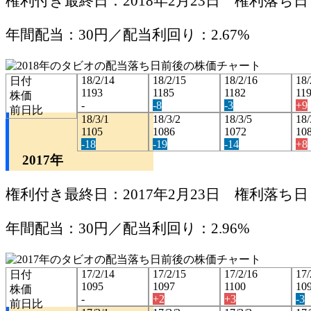
権利付き最終日：2018年2月23日 権利落ち日：
年間配当：30円／配当利回り：2.67%
18/2/14
18/2/15
18/2/16
18/
日付
1193
1185
1182
11
株価
-
-8
-3
+9
前日比
18/3/1
18/3/2
18/3/5
18/
1105
1086
1072
10
-18
-19
-14
+8
2017年
権利付き最終日：2017年2月23日 権利落ち日：
年間配当：30円／配当利回り：2.96%
17/2/14
17/2/15
17/2/16
17/
日付
1095
1097
1100
10
株価
-
+2
+3
-3
前日比