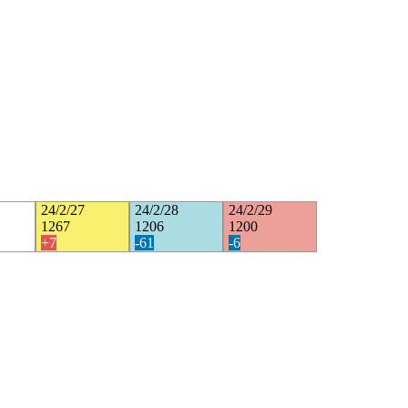
24/2/27
24/2/28
24/2/29
1267
1206
1200
+7
-61
-6