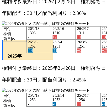
権利付き最終日：2026年2月25日 権利落ち日：
年間配当：30円／配当利回り：2.36%
26/2/13
26/2/16
26/2/17
26/
日付
1308
1310
1311
13
株価
-
+2
+1
+3
前日比
26/3/3
26/3/4
26/3/5
26/
1262
1251
1251
12
-14
-11
±0
+2
2025年
権利付き最終日：2025年2月26日 権利落ち日：
年間配当：30円／配当利回り：2.45%
25/2/13
25/2/14
25/2/17
25/
日付
1253
1252
1254
12
株価
-
-1
+2
-4
前日比