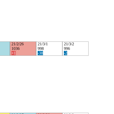
21/2/26
21/3/1
21/3/2
1036
998
996
+1
-38
-2