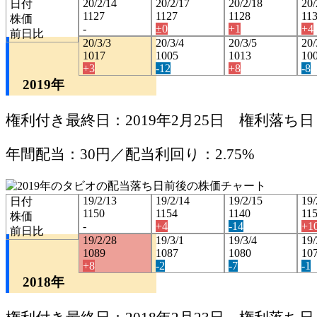
20/2/14
20/2/17
20/2/18
20/
日付
1127
1127
1128
11
株価
-
±0
+1
+4
前日比
20/3/3
20/3/4
20/3/5
20/
1017
1005
1013
10
+3
-12
+8
-8
2019年
権利付き最終日：2019年2月25日 権利落ち日：
年間配当：30円／配当利回り：2.75%
19/2/13
19/2/14
19/2/15
19/
日付
1150
1154
1140
11
株価
-
+4
-14
+1
前日比
19/2/28
19/3/1
19/3/4
19/
1089
1087
1080
10
+8
-2
-7
-1
2018年