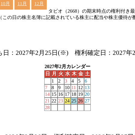
10月
11月
12月
タビオ（2668）の期末時点の権利付
（この日の株主名簿に記載されている株主に配当や株主優待が
：2027年2月25日(※) 権利確定日：2027年2
2027年2月カレンダー
日
月
火
水
木
金
土
1
2
3
4
5
6
7
8
9
10
11
12
13
14
15
16
17
18
19
20
21
22
23
24
25
26
27
28