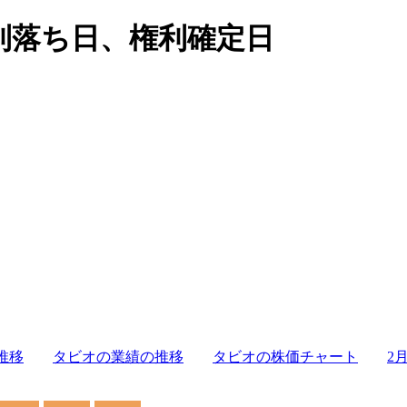
利落ち日、権利確定日
推移
タビオの業績の推移
タビオの株価チャート
2