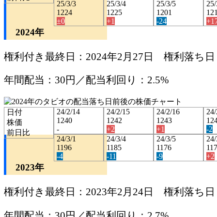
25/3/3
25/3/4
25/3/5
25/
1224
1225
1201
12
±0
+1
-24
+1
2024年
権利付き最終日：2024年2月27日 権利落ち日：
年間配当：30円／配当利回り：2.5%
24/2/14
24/2/15
24/2/16
24/
日付
1240
1242
1243
12
株価
-
+2
+1
-2
前日比
24/3/1
24/3/4
24/3/5
24/
1196
1185
1176
11
-4
-11
-9
+2
2023年
権利付き最終日：2023年2月24日 権利落ち日：
年間配当：30円／配当利回り：2.7%