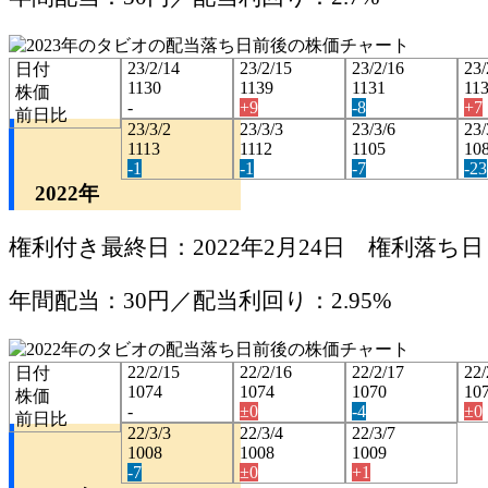
23/2/14
23/2/15
23/2/16
23/
日付
1130
1139
1131
11
株価
-
+9
-8
+7
前日比
23/3/2
23/3/3
23/3/6
23/
1113
1112
1105
10
-1
-1
-7
-23
2022年
権利付き最終日：2022年2月24日 権利落ち日：
年間配当：30円／配当利回り：2.95%
22/2/15
22/2/16
22/2/17
22/
日付
1074
1074
1070
10
株価
-
±0
-4
±0
前日比
22/3/3
22/3/4
22/3/7
1008
1008
1009
-7
±0
+1