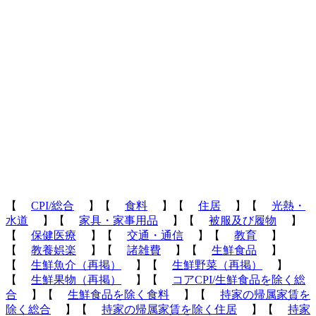
【
CPI/総合
】【
食料
】【
住居
】【
光熱・
水道
】【
家具・家事用品
】【
被服及び履物
】
【
保健医療
】【
交通・通信
】【
教育
】
【
教養娯楽
】【
諸雑費
】【
生鮮食品
】
【
生鮮魚介（再掲）
】【
生鮮野菜（再掲）
】
【
生鮮果物（再掲）
】【
コアCPI/生鮮食品を除く総
合
】【
生鮮食品を除く食料
】【
持家の帰属家賃を
除く総合
】【
持家の帰属家賃を除く住居
】【
持家