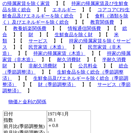
の帰属家賃を除く家賃
】【
持家の帰属家賃及び生鮮食
品を除く総合
】【
エネルギー
】【
コアコアCPI/生
鮮食品及びエネルギーを除く総合
】【
食料（酒類を除
く）及びエネルギーを除く総合
】【
教育関係費
】
【
教養娯楽関係費
】【
情報通信関係費
】【
総
合
】【
財
】【
生鮮食品を除く財
】【
米
類
】【
サービス
】【
持家の帰属家賃を除くサービ
ス
】【
民営家賃（木造）
】【
民営家賃（非木
造）
】【
持家の帰属家賃（木造）
】【
持家の帰属
家賃（非木造）
】【
耐久消費財
】【
半耐久消費
財
】【
非耐久消費財
】【
公共料金
】【
総合
（季節調整済）
】【
生鮮食品を除く総合（季節調整
済）
】【
生鮮食品及びエネルギーを除く総合（季節調
整済）
】【
財（季節調整済）
】【
サービス（季節
調整済）
】
物価と金利の関係
日付
1971年1月
38.1
指数
＋0.8
前月比(季節調整無)
-
前月比(季節調整済)