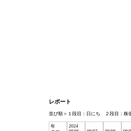
レポート
並び順＞１段目：日にち ２段目：株
2024
年