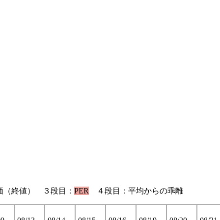
価（終値） ３段目：
PER
４段目：平均からの乖離