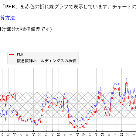
の「
PER
」を赤色の折れ線グラフで表示しています。チャート
計算方法
網掛け部分が標準偏差です)