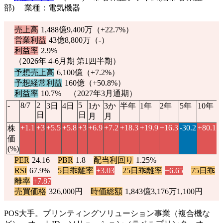
部) 業種：電気機器
売上高
1,488億9,400万（
+22.7%
）
営業利益
43億8,800万（-）
利益率
2.9%
（2026年 4-6月期 第1四半期）
予想売上高
6,100億（
+7.2%
）
予想経常利益
160億（
+50.8%
）
利益率
10.7% （2027年3月通期）
-
8/7
2
5
3日
4日
1か
3か
半年
1年
2年
5年
10年
日
日
月
月
+1.1
+3
+5.5
+5.8
+3
+6.9
+7.2
+18.3
+19.9
+16.3
-30.2
+80.1
株
価
(%)
PER
24.16
PBR
1.8
配当利回り
1.25%
RSI
67.9%
5日乖離率
+3.03
25日乖離率
+6.65
75日乖
離率
+7.87
売買価格
326,000円
時価総額
1,843億3,176万1,100円
POS大手。プリンティングソリューション事業（複合機な