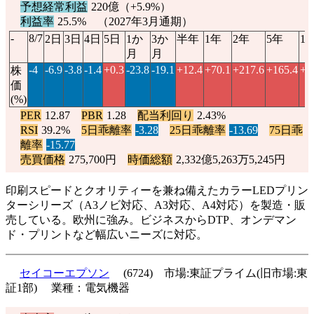
予想経常利益
220億（
+5.9%
）
利益率
25.5% （2027年3月通期）
-
8/7
2日
3日
4日
5日
1か
3か
半年
1年
2年
5年
1
月
月
-4
-6.9
-3.8
-1.4
+0.3
-23.8
-19.1
+12.4
+70.1
+217.6
+165.4
+1
株
価
(%)
PER
12.87
PBR
1.28
配当利回り
2.43%
RSI
39.2%
5日乖離率
-3.28
25日乖離率
-13.69
75日乖
離率
-15.77
売買価格
275,700円
時価総額
2,332億5,263万5,245円
印刷スピードとクオリティーを兼ね備えたカラーLEDプリン
ターシリーズ（A3ノビ対応、A3対応、A4対応）を製造・販
売している。欧州に強み。ビジネスからDTP、オンデマン
ド・プリントなど幅広いニーズに対応。
セイコーエプソン
(6724) 市場:東証プライム(旧市場:東
証1部) 業種：電気機器