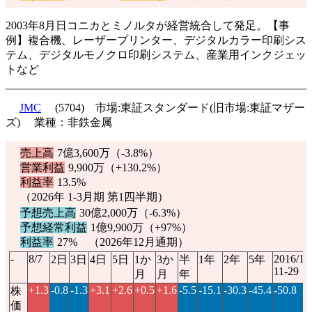
2003年8月日コニカとミノルタが経営統合して発足。【事
例】複合機、レーザープリンター、デジタルカラー印刷シス
テム、デジタルモノクロ印刷システム、産業用インクジェッ
トなど
JMC
(5704) 市場:東証スタンダード(旧市場:東証マザー
ズ) 業種：非鉄金属
売上高
7億3,600万（
-3.8%
）
営業利益
9,900万（
+130.2%
）
利益率
13.5%
（2026年 1-3月期 第1四半期）
予想売上高
30億2,000万（
-6.3%
）
予想経常利益
1億9,900万（
+97%
）
利益率
27% （2026年12月通期）
-
8/7
2016/1
2日
3日
4日
5日
1か
3か
半
1年
2年
5年
11-29
月
月
年
+1.3
-0.8
-1.3
+3.1
+2.6
+0.5
+1.6
-5.5
-15.1
-30.3
-45.4
-50.8
株
価