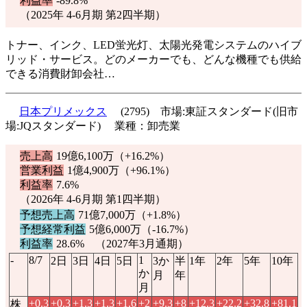
利益率
-89.8%
（2025年 4-6月期 第2四半期）
トナー、インク、LED蛍光灯、太陽光発電システムのハイブ
リッド・サービス。どのメーカーでも、どんな機種でも供給
できる消費財卸会社…
日本プリメックス
(2795) 市場:東証スタンダード(旧市
場:JQスタンダード) 業種：卸売業
売上高
19億6,100万（
+16.2%
）
営業利益
1億4,900万（
+96.1%
）
利益率
7.6%
（2026年 4-6月期 第1四半期）
予想売上高
71億7,000万（
+1.8%
）
予想経常利益
5億6,000万（
-16.7%
）
利益率
28.6% （2027年3月通期）
-
8/7
1
2日
3日
4日
5日
3か
半
1年
2年
5年
10年
か
月
年
月
+0.3
+0.3
+1.3
+1.3
+1.6
+2
+9.3
+8
+12.3
+22.2
+32.8
+81.1
株