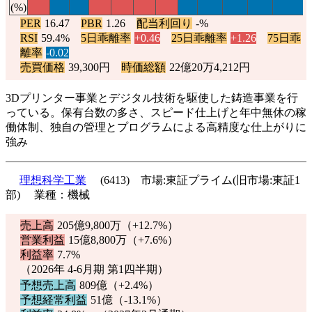
(%)
PER
16.47
PBR
1.26
配当利回り
-%
RSI
59.4%
5日乖離率
+0.46
25日乖離率
+1.26
75日乖
離率
-0.02
売買価格
39,300円
時価総額
22億20万4,212円
3Dプリンター事業とデジタル技術を駆使した鋳造事業を行
っている。保有台数の多さ、スピード仕上げと年中無休の稼
働体制、独自の管理とプログラムによる高精度な仕上がりに
強み
理想科学工業
(6413) 市場:東証プライム(旧市場:東証1
部) 業種：機械
売上高
205億9,800万（
+12.7%
）
営業利益
15億8,800万（
+7.6%
）
利益率
7.7%
（2026年 4-6月期 第1四半期）
予想売上高
809億（
+2.4%
）
予想経常利益
51億（
-13.1%
）