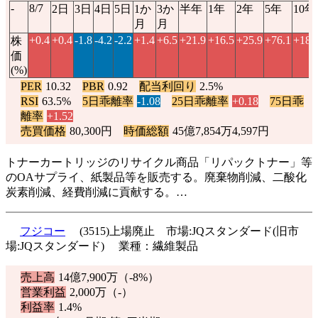
-
8/7
2日
3日
4日
5日
1か
3か
半年
1年
2年
5年
10年
月
月
+0.4
+0.4
-1.8
-4.2
-2.2
+1.4
+6.5
+21.9
+16.5
+25.9
+76.1
+184
株
価
(%)
PER
10.32
PBR
0.92
配当利回り
2.5%
RSI
63.5%
5日乖離率
-1.08
25日乖離率
+0.18
75日乖
離率
+1.52
売買価格
80,300円
時価総額
45億7,854万4,597円
トナーカートリッジのリサイクル商品「リパックトナー」等
のOAサプライ、紙製品等を販売する。廃棄物削減、二酸化
炭素削減、経費削減に貢献する。…
フジコー
(3515)上場廃止 市場:JQスタンダード(旧市
場:JQスタンダード) 業種：繊維製品
売上高
14億7,900万（
-8%
）
営業利益
2,000万（-）
利益率
1.4%