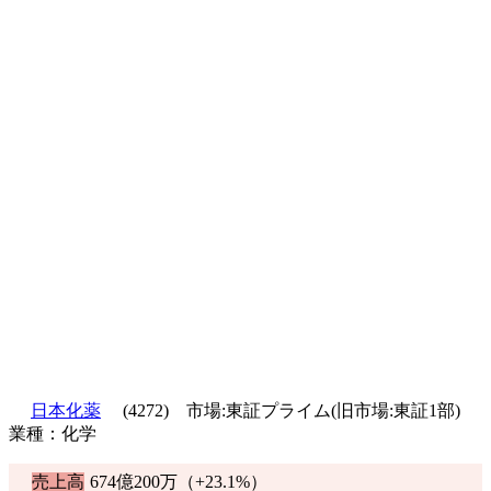
日本化薬
(4272) 市場:東証プライム(旧市場:東証1部)
業種：化学
売上高
674億200万（
+23.1%
）