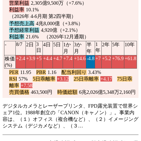
営業利益
2,305億9,500万（
+7.6%
）
利益率
10.1%
（2026年 4-6月期 第2四半期）
予想売上高
4兆8,000億（
+3.8%
）
予想経常利益
4,920億（
+2.1%
）
利益率
21.6% （2026年12月通期）
-
8/7
3
1
2日
4日
5日
1か
3か
半
2年
5年
10年
日
年
月
月
年
+2.4
+3.9
+5
+4.4
+4.7
+7.4
+14.6
-4.8
+7
+5.2
+76.9
+61.8
株価
(%)
PER
11.95
PBR
1.16
配当利回り
3.43%
RSI
57%
5日乖離率
+3.12
25日乖離率
+4.17
75日乖
離率
+7.58
売買価格
463,500円
時価総額
6兆2,026億5,348万2,160円
デジタルカメラとレーザープリンタ、FPD露光装置で世界シ
ェア1位。1988年創立の「CANON（キャノン）」。事業内
容は、（１）オフィス（複合機など）、（２）イメージング
システム（デジカメなど）、（３…