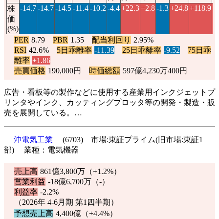
-14.7
-14.7
-14.5
-11.4
-10.2
-4.4
+22.3
+2.8
-1.3
+24.8
+118.9
+
株
価
(%)
PER
8.79
PBR
1.35
配当利回り
2.95%
RSI
42.6%
5日乖離率
-11.39
25日乖離率
-9.52
75日乖
離率
+1.86
売買価格
190,000円
時価総額
597億4,230万400円
広告・看板等の製作などに使用する産業用インクジェットプ
リンタやインク、カッティングプロッタ等の開発・製造・販
売を展開している。…
沖電気工業
(6703) 市場:東証プライム(旧市場:東証1
部) 業種：電気機器
売上高
861億3,800万（
+1.2%
）
営業利益
-18億6,700万（-）
利益率
-2.2%
（2026年 4-6月期 第1四半期）
予想売上高
4,400億（
+4.4%
）