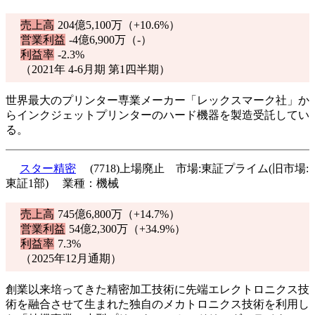
売上高
204億5,100万（
+10.6%
）
営業利益
-4億6,900万（-）
利益率
-2.3%
（2021年 4-6月期 第1四半期）
世界最大のプリンター専業メーカー「レックスマーク社」か
らインクジェットプリンターのハード機器を製造受託してい
る。
スター精密
(7718)上場廃止 市場:東証プライム(旧市場:
東証1部) 業種：機械
売上高
745億6,800万（
+14.7%
）
営業利益
54億2,300万（
+34.9%
）
利益率
7.3%
（2025年12月通期）
創業以来培ってきた精密加工技術に先端エレクトロニクス技
術を融合させて生まれた独自のメカトロニクス技術を利用し