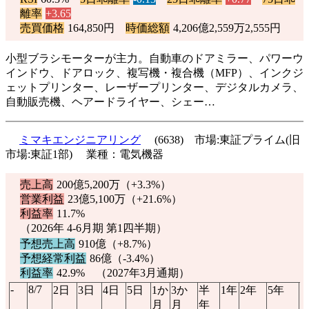
離率
+3.65
売買価格
164,850円
時価総額
4,206億2,559万2,555円
小型ブラシモーターが主力。自動車のドアミラー、パワーウ
インドウ、ドアロック、複写機・複合機（MFP）、インクジ
ェットプリンター、レーザープリンター、デジタルカメラ、
自動販売機、ヘアードライヤー、シェー…
ミマキエンジニアリング
(6638) 市場:東証プライム(旧
市場:東証1部) 業種：電気機器
売上高
200億5,200万（
+3.3%
）
営業利益
23億5,100万（
+21.6%
）
利益率
11.7%
（2026年 4-6月期 第1四半期）
予想売上高
910億（
+8.7%
）
予想経常利益
86億（
-3.4%
）
利益率
42.9% （2027年3月通期）
-
8/7
2日
3日
4日
5日
1か
3か
半
1年
2年
5年
1
月
月
年