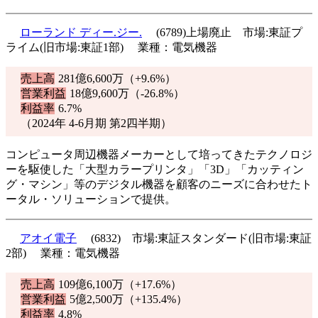
ローランド ディー.ジー.
(6789)上場廃止 市場:東証プ
ライム(旧市場:東証1部) 業種：電気機器
売上高
281億6,600万（
+9.6%
）
営業利益
18億9,600万（
-26.8%
）
利益率
6.7%
（2024年 4-6月期 第2四半期）
コンピュータ周辺機器メーカーとして培ってきたテクノロジ
ーを駆使した「大型カラープリンタ」「3D」「カッティン
グ・マシン」等のデジタル機器を顧客のニーズに合わせたト
ータル・ソリューションで提供。
アオイ電子
(6832) 市場:東証スタンダード(旧市場:東証
2部) 業種：電気機器
売上高
109億6,100万（
+17.6%
）
営業利益
5億2,500万（
+135.4%
）
利益率
4.8%