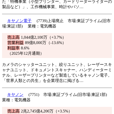
た「特機事業（小型プリンター、カードリーダーライターの
製品など）」、工作機械事業、時計やパソ…
キヤノン電子
(7739)上場廃止 市場:東証プライム(旧市
場:東証1部) 業種：電気機器
売上高
1,044億2,100万（
+3.7%
）
営業利益
89億8,000万（
-13.6%
）
利益率
8.6%
（2025年12月通期）
カメラのシャッターユニット、絞りユニット、レーザースキ
ャナユニット、ドキュメントスキャナー、ハンディーターミ
ナル、レーザープリンターなど製造しているキャノン電子。
「世界人類との共生」を企業理念に掲げる…
キヤノン
(7751) 市場:東証プライム(旧市場:東証1部)
業種：電気機器
売上高
2兆2,745億4,200万（
+3.5%
）