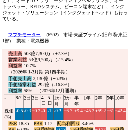
ど）、オートID・ソリューション（ラベルプリンタ、オー
トラベラー、RFIDシステム、ビーコン端末など）、インク
ジェット・ソリューション（インクジェットヘッド）も行っ
ている。
マブチモーター
(6592) 市場:東証プライム(旧市場:東証
1部) 業種：電気機器
売上高
503億7,300万（
+7.3%
）
営業利益
53億9,500万（
-15.4%
）
利益率
10.7%
（2026年 1-3月期 第1四半期）
予想売上高
2,130億（
+6.3%
）
予想経常利益
292億（
-16.8%
）
利益率
58% （2026年12月通期）
-
8/7
4
5
2日
3日
1か
3か
半
1年
2年
5年
10年
日
日
月
月
年
-0.5
-0.3
+0.2
-0
-1
-0.3
+6.7
+9.4
+45.2
+59.2
+61
+42.4
株価
(%)
PER
18.35
PBR
1.17
配当利回り
3.46%
RSI
60.3%
5日乖離率
-0.13
25日乖離率
+0.77
75日乖