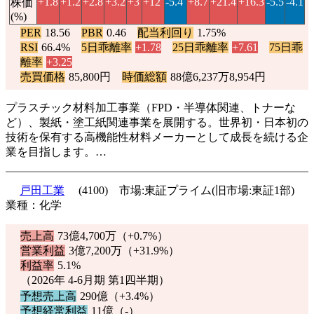
+1.8
+1.2
+2.8
+3.2
+3
+12
-5.4
+8.7
+21.4
+16.3
-5.5
-4.1
株価
(%)
PER
18.56
PBR
0.46
配当利回り
1.75%
RSI
66.4%
5日乖離率
+1.78
25日乖離率
+7.61
75日乖
離率
+3.25
売買価格
85,800円
時価総額
88億6,237万8,954円
プラスチック材料加工事業（FPD・半導体関連、トナーな
ど）、製紙・塗工紙関連事業を展開する。世界初・日本初の
技術を保有する高機能性材料メーカーとして成長を続ける企
業を目指します。…
戸田工業
(4100) 市場:東証プライム(旧市場:東証1部)
業種：化学
売上高
73億4,700万（
+0.7%
）
営業利益
3億7,200万（
+31.9%
）
利益率
5.1%
（2026年 4-6月期 第1四半期）
予想売上高
290億（
+3.4%
）
予想経常利益
11億（-）