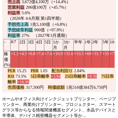
売上高
3,672億4,100万（
+14.4%
）
営業利益
206億100万（
+45.7%
）
利益率
5.6%
（2026年 4-6月期 第1四半期）
予想売上高
1兆5,100億（
+6.8%
）
予想経常利益
990億（
+97.9%
）
利益率
27% （2027年3月通期）
-
8/7
2日
3日
4日
5日
1か
3か
半年
1年
2年
5年
10
月
月
+1.3
+4.5
+6.8
+7.4
+7.6
+10.9
+31.6
+53.5
+69
+31.7
+55
+77.
株
価
(%)
PER
15.25
PBR
1.05
配当利回り
2.84%
RSI
73.5%
5日乖離率
+3.94
25日乖離率
+8.56
75日乖
離率
+16.96
売買価格
317,500円
時価総額
1兆516億384万6,750円
ホームやオフィス向けインクジェットプリンター、ページプ
リンター、商業向けプリンター、プロジェクター、スマート
グラス等からなる情報関連機器セグメント、水晶デバイスと
半導体、デバイス精密機器セグメント等か…