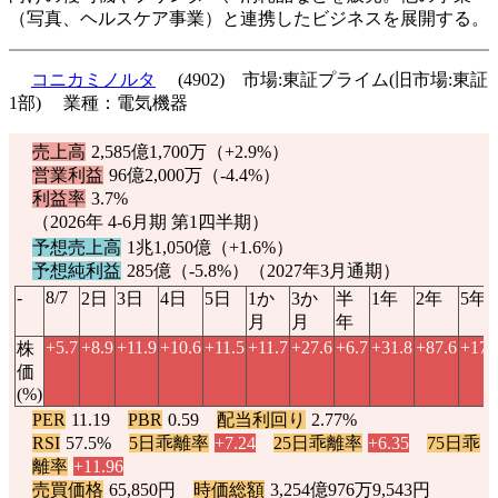
（写真、ヘルスケア事業）と連携したビジネスを展開する。
コニカミノルタ
(4902) 市場:東証プライム(旧市場:東証
1部) 業種：電気機器
売上高
2,585億1,700万（
+2.9%
）
営業利益
96億2,000万（
-4.4%
）
利益率
3.7%
（2026年 4-6月期 第1四半期）
予想売上高
1兆1,050億（
+1.6%
）
予想純利益
285億（
-5.8%
）（2027年3月通期）
-
8/7
2日
3日
4日
5日
1か
3か
半
1年
2年
5年
月
月
年
+5.7
+8.9
+11.9
+10.6
+11.5
+11.7
+27.6
+6.7
+31.8
+87.6
+17.
株
価
(%)
PER
11.19
PBR
0.59
配当利回り
2.77%
RSI
57.5%
5日乖離率
+7.24
25日乖離率
+6.35
75日乖
離率
+11.96
売買価格
65,850円
時価総額
3,254億976万9,543円