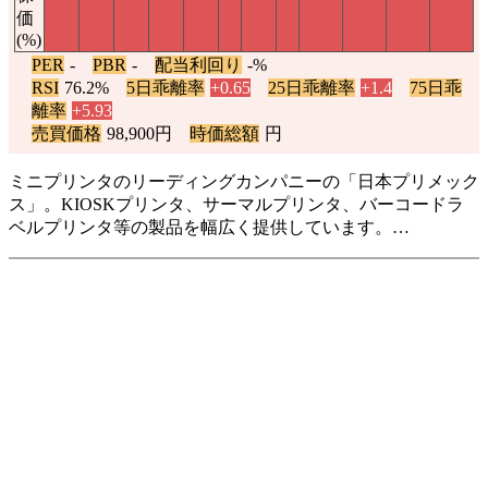
価
(%)
PER
-
PBR
-
配当利回り
-%
RSI
76.2%
5日乖離率
+0.65
25日乖離率
+1.4
75日乖
離率
+5.93
売買価格
98,900円
時価総額
円
ミニプリンタのリーディングカンパニーの「日本プリメック
ス」。KIOSKプリンタ、サーマルプリンタ、バーコードラ
ベルプリンタ等の製品を幅広く提供しています。…