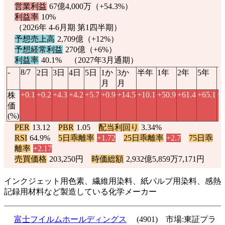
営業利益
67億4,000万（
+54.3%
）
利益率
10%
（2026年 4-6月期 第1四半期）
予想売上高
2,709億（
+12%
）
予想経常利益
270億（
+6%
）
利益率
40.1% （2027年3月通期）
-
8/7
2日
3日
4日
5日
1か
3か
半年
1年
2年
5年
1
月
月
+0.1
+0.2
+4.3
+4.2
+5.7
+0.9
+14.5
+10.1
+50.9
+61.4
+65.1
+8
株
価
(%)
PER
13.12
PBR
1.05
配当利回り
3.34%
RSI
64.9%
5日乖離率
+1.72
25日乖離率
+2.7
75日乖
離率
+2.17
売買価格
203,250円
時価総額
2,932億5,859万7,171円
インクジェット用色素、繊維用染料、紙パルプ用染料、感熱
記録用材料など製造している化学メーカー
富士フイルムホールディングス
(4901) 市場:東証プラ