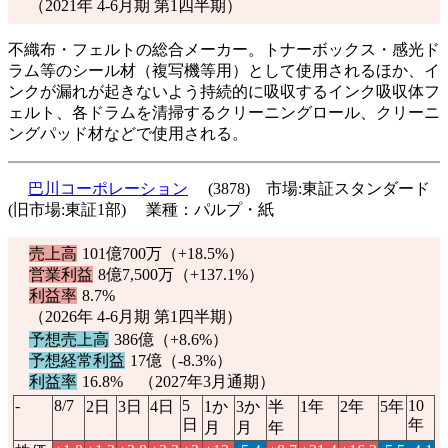
（2021年 4-6月期 第1四半期）
不織布・フェルトの総合メーカー。トナーボックス・感光ド
ラム等のシール材（複写機等用）として使用されるほか、イ
ンクが漏れが起きないよう持続的に吸収するインク吸収体フ
ェルト、各ドラムを清掃するクリーニングロール、クリーニ
ングパッド材などで使用される。
巴川コーポレーション
(3878) 市場:東証スタンダード
(旧市場:東証1部) 業種：パルプ・紙
売上高
101億700万（
+18.5%
）
営業利益
8億7,500万（
+137.1%
）
利益率
8.7%
（2026年 4-6月期 第1四半期）
予想売上高
386億（
+8.6%
）
予想経常利益
17億（
-8.3%
）
利益率
16.8% （2027年3月通期）
-
8/7
5
10
2日
3日
4日
1か
3か
半
1年
2年
5年
日
年
月
月
年