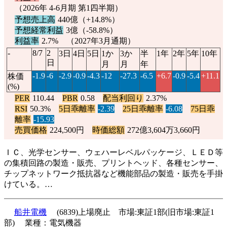
（2026年 4-6月期 第1四半期）
予想売上高
440億（
+14.8%
）
予想経常利益
3億（
-58.8%
）
利益率
2.7% （2027年3月通期）
-
8/7
2
3日
4日
5日
1か
3か
半
1年
2年
5年
10年
日
月
月
年
-1.9
-6
-2.9
-0.9
-4.3
-12
-27.3
-6.5
+6.7
-0.9
-5.4
+11.1
株価
(%)
PER
110.44
PBR
0.58
配当利回り
2.37%
RSI
50.3%
5日乖離率
-2.39
25日乖離率
-6.08
75日乖
離率
-15.93
売買価格
224,500円
時価総額
272億3,604万3,660円
ＩＣ、光学センサー、ウェハーレベルパッケージ、ＬＥＤ等
の集積回路の製造・販売、プリントヘッド、各種センサー、
チップネットワーク抵抗器など機能部品の製造・販売を手掛
けている。…
船井電機
(6839)上場廃止 市場:東証1部(旧市場:東証1
部) 業種：電気機器