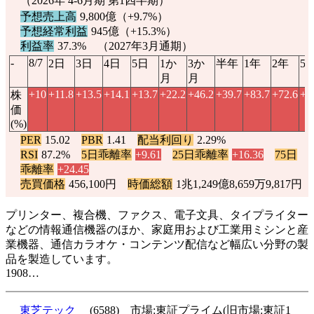
（2026年 4-6月期 第1四半期）
予想売上高
9,800億（
+9.7%
）
予想経常利益
945億（
+15.3%
）
利益率
37.3% （2027年3月通期）
-
8/7
2日
3日
4日
5日
1か
3か
半年
1年
2年
5
月
月
+10
+11.8
+13.5
+14.1
+13.7
+22.2
+46.2
+39.7
+83.7
+72.6
+8
株
価
(%)
PER
15.02
PBR
1.41
配当利回り
2.29%
RSI
87.2%
5日乖離率
+9.61
25日乖離率
+16.36
75日
乖離率
+24.45
売買価格
456,100円
時価総額
1兆1,249億8,659万9,817円
プリンター、複合機、ファクス、電子文具、タイプライター
などの情報通信機器のほか、家庭用および工業用ミシンと産
業機器、通信カラオケ・コンテンツ配信など幅広い分野の製
品を製造しています。
1908…
東芝テック
(6588) 市場:東証プライム(旧市場:東証1