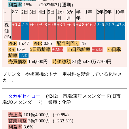
利益率
15% （2027年3月通期）
-
8/7
2日
3日
4日
5日
1か
3か
半
1年
2年
5年
10年
月
月
年
+0.4
-1.5
+6.9
+9.8
+9.8
+3.1
+6.6
+4.8
+16.2
-9.6
-51.3
-43.8
株
価
(%)
PER
15.47
PBR
0.85
配当利回り
-%
RSI
63%
5日乖離率
+2.95
25日乖離率
+6.32
75日乖
離率
-2.35
売買価格
154,000円
時価総額
81億5,430万7,700円
プリンターや複写機の卜ナ一用材料を製造している化学メー
カー。
タカギセイコー
(4242) 市場:東証スタンダード(旧市
場:JQスタンダード) 業種：化学
売上高
101億4,000万（
+0.8%
）
営業利益
3億7,000万（
+233.3%
）
利益率
3.6%