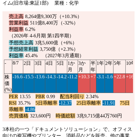
イム(旧市場:東証1部) 業種：化学
売上高
8,264億9,300万（
+10.3%
）
営業利益
511億8,400万（
-32%
）
利益率
6.2%
（2026年 4-6月期 第1四半期）
予想売上高
3兆5,600億（
+6%
）
予想経常利益
3,750億（
+2.3%
）
利益率
45.4% （2027年3月通期）
-
8/7
2日
3日
4日
5日
1か
3か
半
1年
2年
5年
10年
月
月
年
-16.6
-15.5
-13.6
-14.3
-14.2
-11.2
+10.3
+7
-3.1
-1.6
+22.8
+160
株
価
(%)
PER
13.55
PBR
0.99
配当利回り
2.34%
RSI
35.7%
5日乖離率
-12.37
25日乖離率
-11.91
75日
乖離率
-4.86
売買価格
323,600円
時価総額
3兆9,715億44万760円
3本柱の一つ「ドキュメントソリューション」で、オフィス
向けの複写機やプリンター、消耗品などを販売。他の事業