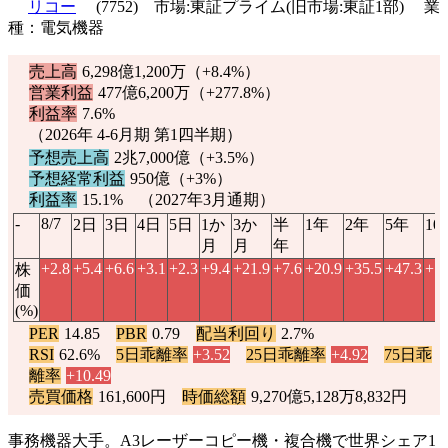
リコー
(7752) 市場:東証プライム(旧市場:東証1部) 業
種：電気機器
売上高
6,298億1,200万（
+8.4%
）
営業利益
477億6,200万（
+277.8%
）
利益率
7.6%
（2026年 4-6月期 第1四半期）
予想売上高
2兆7,000億（
+3.5%
）
予想経常利益
950億（
+3%
）
利益率
15.1% （2027年3月通期）
-
8/7
2日
3日
4日
5日
1か
3か
半
1年
2年
5年
10
月
月
年
+2.8
+5.4
+6.6
+3.1
+2.3
+9.4
+21.9
+7.6
+20.9
+35.5
+47.3
+72
株
価
(%)
PER
14.85
PBR
0.79
配当利回り
2.7%
RSI
62.6%
5日乖離率
+3.52
25日乖離率
+4.92
75日乖
離率
+10.49
売買価格
161,600円
時価総額
9,270億5,128万8,832円
事務機器大手。A3レーザーコピー機・複合機で世界シェア1