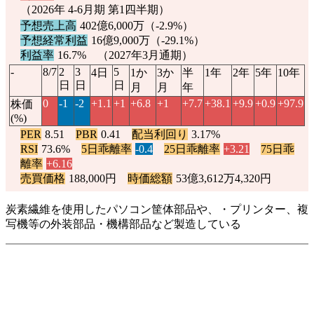
（2026年 4-6月期 第1四半期）
予想売上高
402億6,000万（
-2.9%
）
予想経常利益
16億9,000万（
-29.1%
）
利益率
16.7% （2027年3月通期）
-
8/7
2
3
5
4日
1か
3か
半
1年
2年
5年
10年
日
日
日
月
月
年
0
-1
-2
+1.1
+1
+6.8
+1
+7.7
+38.1
+9.9
+0.9
+97.9
株価
(%)
PER
8.51
PBR
0.41
配当利回り
3.17%
RSI
73.6%
5日乖離率
-0.4
25日乖離率
+3.21
75日乖
離率
+6.16
売買価格
188,000円
時価総額
53億3,612万4,320円
炭素繊維を使用したパソコン筐体部品や、・プリンター、複
写機等の外装部品・機構部品など製造している