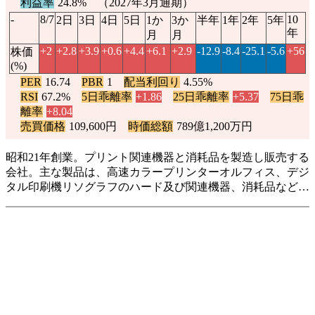
利益率
24.8% （2027年3月通期）
-
8/7
10
2日
3日
4日
5日
1か
3か
半年
1年
2年
5年
年
月
月
+2
+2.8
+3.9
+0.6
+4.4
+6.1
+2.9
-12.9
-8.4
-25.1
-5.6
+56
株価
(%)
PER
16.74
PBR
1
配当利回り
4.55%
RSI
67.2%
5日乖離率
+1.86
25日乖離率
+5.37
75日乖
離率
+8.04
売買価格
109,600円
時価総額
789億1,200万円
昭和21年創業。プリント関連機器と消耗品を製造し販売する
会社。主な製品は、高速カラープリンターオルフィス、デジ
タル印刷機リソグラフのハード及び関連機器、消耗品など…