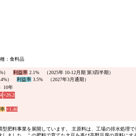
 業種：食料品
3%
）
利益率
2.1%
（2025年 10-12月期 第3四半期）
.4%
）
利益率
3.5% （2027年3月通期）
年
10年
4
+26.2
離率
+1.46
環型肥料事業を展開しています。 主原料は、工場の排水処理で
化しました。この肥料で育てた大豆を再び高野豆腐の原料にす