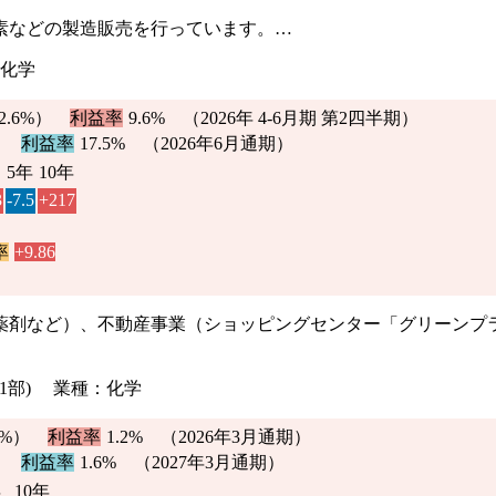
素などの製造販売を行っています。…
：化学
2.6%
）
利益率
9.6%
（2026年 4-6月期 第2四半期）
）
利益率
17.5% （2026年6月通期）
5年
10年
3
-7.5
+217
率
+9.86
薬剤など）、不動産事業（ショッピングセンター「グリーンプ
証1部) 業種：化学
5%
）
利益率
1.2%
（2026年3月通期）
）
利益率
1.6% （2027年3月通期）
年
10年