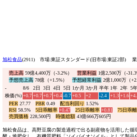
旭松食品
(2911) 市場:東証スタンダード(旧市場:東証2部)
売上高
59億4,400万（
-3.2%
）
営業利益
1億2,500万（
-31.
予想売上高
78億（
+1.5%
）
予想経常利益
2億1,000万（
+2
-
8/6
2日
3日
4日
5日
1か月
3か月
半年
1年
2年
5
株価(%)
+0.7
+0.7
+0.7
+0.4
-0.7
+0.5
+2
-2.4
+1.3
+1.6
+4.
PER
27.77
PBR
0.49
配当利回り
1.52%
RSI
58.5%
5日乖離率
+0.47
25日乖離率
+0.81
75日乖
売買価格
228,500円
時価総額
43億666万605円
旭松食品は、高野豆腐の製造過程で出る副産物を活用した循
酵・堆肥化し、有機質肥料「ソイバイオソイル」として製品