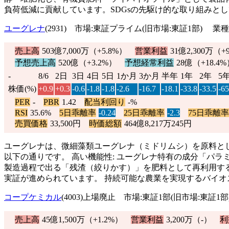
負荷低減に貢献しています。SDGsの先駆け的な取り組みと
ユーグレナ
(2931) 市場:東証プライム(旧市場:東証1部) 業
売上高
503億7,000万（
+5.8%
）
営業利益
31億2,300万（
+
予想売上高
520億（
+3.2%
）
予想経常利益
28億（
+18.4%
-
8/6
2日
3日
4日
5日
1か月
3か月
半年
1年
2年
5
株価(%)
+0.9
+0.3
-0.6
-1.8
-1.8
-2.6
-16.7
-18.1
-33.8
-33.5
-65
PER
-
PBR
1.42
配当利回り
-%
RSI
35.6%
5日乖離率
-0.24
25日乖離率
-2.3
75日乖離率
売買価格
33,500円
時価総額
464億8,217万245円
ユーグレナは、微細藻類ユーグレナ（ミドリムシ）を原料とした肥料事業を
以下の通りです。 高い機能性: ユーグレナ特有の成分「パラ
製造過程で出る「残渣（絞りかす）」を肥料として再利用する
実証が進められています。 持続可能な農業を実現するバイ
コープケミカル
(4003)上場廃止 市場:東証1部(旧市場:東証
売上高
45億1,500万（
+1.2%
）
営業利益
3,200万（-）
利