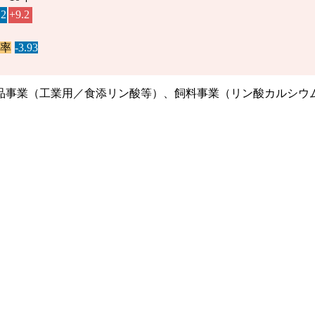
.2
+9.2
離率
-3.93
品事業（工業用／食添リン酸等）、飼料事業（リン酸カルシウ