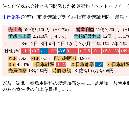
住友化学株式会社と共同開発した被覆肥料「ベストマッチ」
中部飼料
(2053) 市場:東証プライム(旧市場:東証1部) 業種
売上高
562億9,100万（
+7.7%
）
営業利益
12億3,200万（
+
予想売上高
2,210億（
+4.3%
）
予想経常利益
62億（
-13.5
-
8/6
2日
3日
4日
5日
1か月
3か月
半年
1年
2年
5年
株価(%)
+1.2
+0.7
-1
+0.2
-3.6
0
+12.6
+0.1
+6.8
+38
+69.
PER
7.92
PBR
0.75
配当利回り
3.96%
RSI
48.3%
5日乖離率
+0.22
25日乖離率
-1.4
75日乖離
売買価格
189,400円
時価総額
581億9,155万3,358円
家畜・家禽、養魚用飼料の製造販売を主に、畜産物、畜産用機
のある食生活の向上を目指す。…