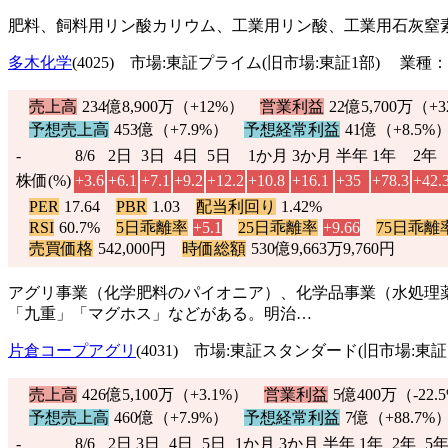
肥料、飼料用リン酸カリウム、工業用リン酸、工業用石灰窒
多木化学
(4025) 市場:東証プライム(旧市場:東証1部) 業種
売上高
234億8,900万（
+12%
）
営業利益
22億5,700万（
+3
予想売上高
453億（
+7.9%
）
予想経常利益
41億（
+8.5%
-
8/6
2日
3日
4日
5日
1か月
3か月
半年
1年
2年
株価(%)
+3.6
+6.1
+7.1
+9.2
+12.2
+10.8
+16.1
+35
+78.3
+42.
PER
17.64
PBR
1.03
配当利回り
1.42%
RSI
60.7%
5日乖離率
+5.1
25日乖離率
+9.66
75日乖離
売買価格
542,000円
時価総額
530億9,663万9,760円
アグリ事業（化学肥料のパイオニア）、化学品事業（水処理
「九重」「マグホス」などがある。明治…
片倉コープアグリ
(4031) 市場:東証スタンダード(旧市場:東
売上高
426億5,100万（
+3.1%
）
営業利益
5億400万（
-22.
予想売上高
460億（
+7.9%
）
予想経常利益
7億（
+88.7%
-
8/6
2日
3日
4日
5日
1か月
3か月
半年
1年
2年
5