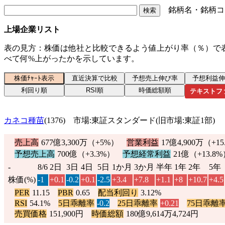
銘柄名・銘柄コ
上場企業リスト
表の見方：株価は他社と比較できるよう値上がり率（％）で
べて何%上がったかを示しています。
テキストフ
カネコ種苗
(1376) 市場:東証スタンダード(旧市場:東証1部
売上高
677億3,300万（
+5%
）
営業利益
17億4,900万（
+15
予想売上高
700億（
+3.3%
）
予想経常利益
21億（
+13.8%
-
8/6
2日
3日
4日
5日
1か月
3か月
半年
1年
2年
5年
株価(%)
-1
+0.1
-0.2
+0.1
-2.5
+3.4
+7.8
+1.1
+8
+10.7
+4.5
PER
11.15
PBR
0.65
配当利回り
3.12%
RSI
54.1%
5日乖離率
-0.2
25日乖離率
+0.21
75日乖離
売買価格
151,900円
時価総額
180億9,614万4,724円