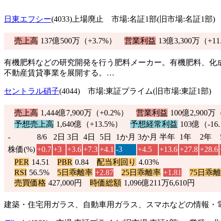
日東エフシー
(4033)上場廃止 市場:名証1部(旧市場:名証1部
売上高
137億500万（
+3.7%
）
営業利益
13億3,300万（
+11
有機肥料などの研究開発を行う肥料メーカー。有機肥料、化
不動産賃貸事業を展開する。…
セントラル硝子
(4044) 市場:東証プライム(旧市場:東証1部
売上高
1,444億7,900万（
+0.2%
）
営業利益
100億2,900万
予想売上高
1,640億（
+13.5%
）
予想経常利益
103億（
-16
-
8/6
2日
3日
4日
5日
1か月
3か月
半年
1年
2年
株価(%)
+0.7
+3
+3.6
+7.3
+4.1
-3
+4.5
+13.6
+27.8
+28.6
PER
14.51
PBR
0.84
配当利回り
4.03%
RSI
56.5%
5日乖離率
+2.87
25日乖離率
+1.81
75日乖
売買価格
427,000円
時価総額
1,096億211万6,610円
建築・住宅用ガラス、自動車用ガラス、スマホなどの情報・