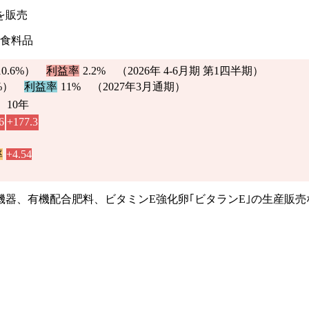
を販売
：食料品
10.6%
）
利益率
2.2%
（2026年 4-6月期 第1四半期）
%
）
利益率
11% （2027年3月通期）
10年
6
+177.3
率
+4.54
器、有機配合肥料、ビタミンE強化卵｢ビタランE｣の生産販売