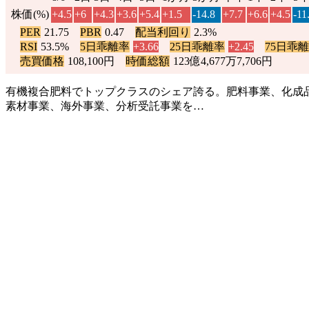
株価(%)
+4.5
+6
+4.3
+3.6
+5.4
+1.5
-14.8
+7.7
+6.6
+4.5
-11
PER
21.75
PBR
0.47
配当利回り
2.3%
RSI
53.5%
5日乖離率
+3.66
25日乖離率
+2.45
75日乖
売買価格
108,100円
時価総額
123億4,677万7,706円
有機複合肥料でトップクラスのシェア誇る。肥料事業、化成
素材事業、海外事業、分析受託事業を…