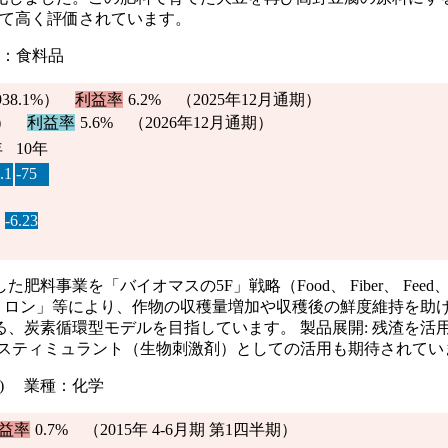
して高く評価されています。
種：食料品
938.1%
）
利益率
6.2%
（2025年12月通期）
）
利益率
5.6% （2026年12月通期）
年
10年
.1
-75
-6.23
「バイオマスの5F」戦略（Food、 Fiber、 Feed、 Fer
ミロン」等により、作物の収穫量増加や収穫後の鮮度維持を助け
、炭素循環型モデルを目指しています。 製品展開: 残渣を活
オスティミュラント（生物刺激剤）としての活用も期待されてい
1部) 業種：化学
益率
0.7%
（2015年 4-6月期 第1四半期）