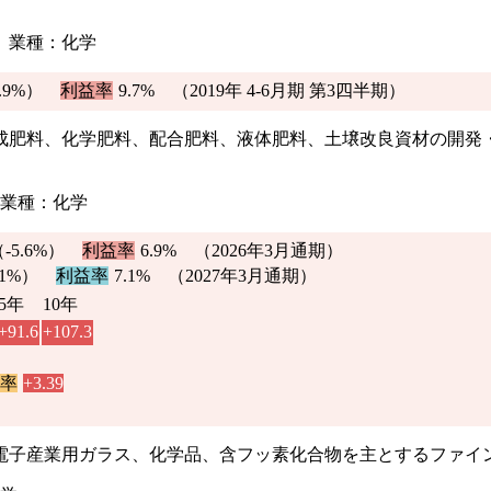
) 業種：化学
.9%
）
利益率
9.7%
（2019年 4-6月期 第3四半期）
成肥料、化学肥料、配合肥料、液体肥料、土壌改良資材の開発
) 業種：化学
（
-5.6%
）
利益率
6.9%
（2026年3月通期）
.1%
）
利益率
7.1% （2027年3月通期）
5年
10年
+91.6
+107.3
離率
+3.39
電子産業用ガラス、化学品、含フッ素化合物を主とするファイ