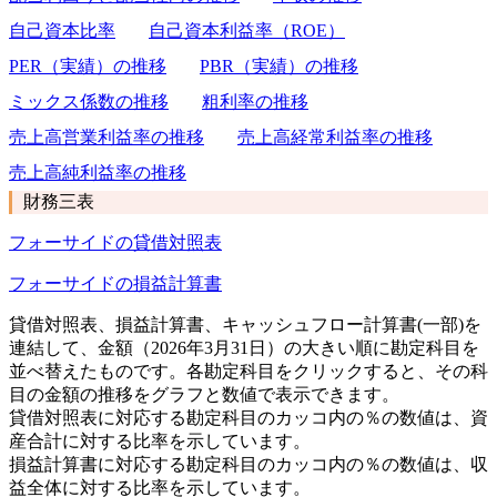
自己資本比率
自己資本利益率（ROE）
PER（実績）の推移
PBR（実績）の推移
ミックス係数の推移
粗利率の推移
売上高営業利益率の推移
売上高経常利益率の推移
売上高純利益率の推移
財務三表
フォーサイドの貸借対照表
フォーサイドの損益計算書
貸借対照表、損益計算書、キャッシュフロー計算書(一部)を
連結して、金額（2026年3月31日）の大きい順に勘定科目を
並べ替えたものです。各勘定科目をクリックすると、その科
目の金額の推移をグラフと数値で表示できます。
貸借対照表に対応する勘定科目のカッコ内の％の数値は、資
産合計に対する比率を示しています。
損益計算書に対応する勘定科目のカッコ内の％の数値は、収
益全体に対する比率を示しています。