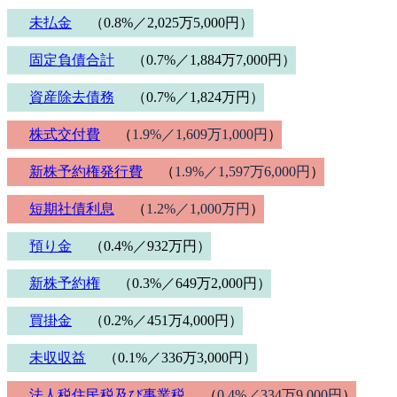
未払金
（0.8%／2,025万5,000円）
固定負債合計
（0.7%／1,884万7,000円）
資産除去債務
（0.7%／1,824万円）
株式交付費
（
1.9%／1,609万1,000円
）
新株予約権発行費
（
1.9%／1,597万6,000円
）
短期社債利息
（
1.2%／1,000万円
）
預り金
（0.4%／932万円）
新株予約権
（0.3%／649万2,000円）
買掛金
（0.2%／451万4,000円）
未収収益
（0.1%／336万3,000円）
法人税住民税及び事業税
（
0.4%／334万9,000円
）