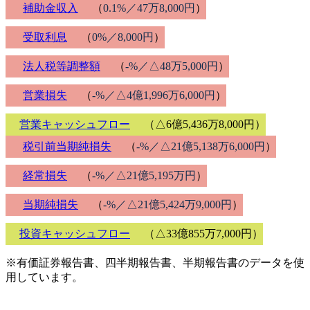
補助金収入
（
0.1%／47万8,000円
）
受取利息
（
0%／8,000円
）
法人税等調整額
（
-%／△48万5,000円
）
営業損失
（
-%／△4億1,996万6,000円
）
営業キャッシュフロー
（△6億5,436万8,000円）
税引前当期純損失
（
-%／△21億5,138万6,000円
）
経常損失
（
-%／△21億5,195万円
）
当期純損失
（
-%／△21億5,424万9,000円
）
投資キャッシュフロー
（△33億855万7,000円）
※有価証券報告書、四半期報告書、半期報告書のデータを使
用しています。