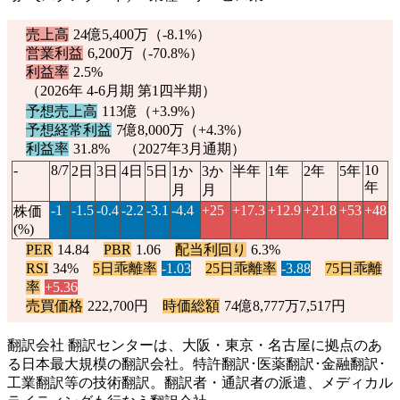
売上高
24億5,400万（
-8.1%
）
営業利益
6,200万（
-70.8%
）
利益率
2.5%
（2026年 4-6月期 第1四半期）
予想売上高
113億（
+3.9%
）
予想経常利益
7億8,000万（
+4.3%
）
利益率
31.8% （2027年3月通期）
-
8/7
10
2日
3日
4日
5日
1か
3か
半年
1年
2年
5年
年
月
月
-1
-1.5
-0.4
-2.2
-3.1
-4.4
+25
+17.3
+12.9
+21.8
+53
+48
株価
(%)
PER
14.84
PBR
1.06
配当利回り
6.3%
RSI
34%
5日乖離率
-1.03
25日乖離率
-3.88
75日乖離
率
+5.36
売買価格
222,700円
時価総額
74億8,777万7,517円
翻訳会社 翻訳センターは、大阪・東京・名古屋に拠点のあ
る日本最大規模の翻訳会社。特許翻訳･医薬翻訳･金融翻訳･
工業翻訳等の技術翻訳。翻訳者・通訳者の派遣、メディカル