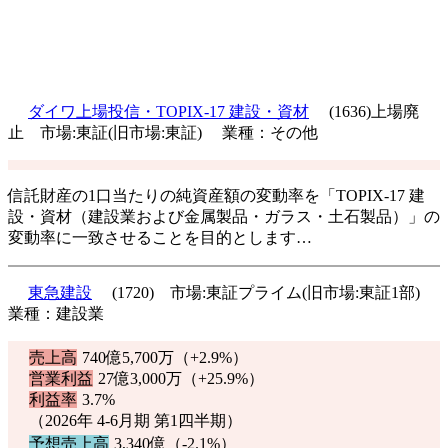
ダイワ上場投信・TOPIX-17 建設・資材
(1636)上場廃
止 市場:東証(旧市場:東証) 業種：その他
信託財産の1口当たりの純資産額の変動率を「TOPIX-17 建
設・資材（建設業および金属製品・ガラス・土石製品）」の
変動率に一致させることを目的とします…
東急建設
(1720) 市場:東証プライム(旧市場:東証1部)
業種：建設業
売上高
740億5,700万（
+2.9%
）
営業利益
27億3,000万（
+25.9%
）
利益率
3.7%
（2026年 4-6月期 第1四半期）
予想売上高
3,340億（
-2.1%
）