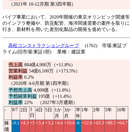
（2021年 10-12月期 第3四半期）
パイプ事業において、2020年開催の東京オリンピック関連等
のインフラ整備や、防災配管、海洋関連需要の案件を取りに
行き、新材料を用いた差別化製品の開発を進めている。
高松コンストラクショングループ
(1762) 市場:東証プ
ライム(旧市場:東証1部) 業種：建設業
売上高
884億4,900万（
+11.8%
）
営業利益
54億6,100万（
+173.5%
）
利益率
6.2%
（2026年 4-6月期 第1四半期）
予想売上高
4,000億（
+11.8%
）
予想経常利益
195億（
+11.4%
）
利益率
22% （2027年3月通期）
-
8/7
3
2日
4日
5日
1か
3か
半
1年
2年
5年
10年
日
月
月
年
-0.1
+4.3
+5
+3.4
+3.2
+4.6
+10.6
-6
+12.6
+43.3
+88.5
+64.7
株
価