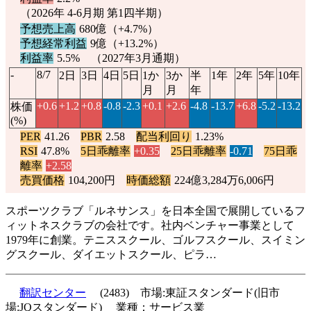
（2026年 4-6月期 第1四半期）
予想売上高
680億（
+4.7%
）
予想経常利益
9億（
+13.2%
）
利益率
5.5% （2027年3月通期）
-
8/7
2日
3日
4日
5日
1か
3か
半
1年
2年
5年
10年
月
月
年
+0.6
+1.2
+0.8
-0.8
-2.3
+0.1
+2.6
-4.8
-13.7
+6.8
-5.2
-13.2
株価
(%)
PER
41.26
PBR
2.58
配当利回り
1.23%
RSI
47.8%
5日乖離率
+0.35
25日乖離率
-0.71
75日乖
離率
+2.58
売買価格
104,200円
時価総額
224億3,284万6,006円
スポーツクラブ「ルネサンス」を日本全国で展開しているフ
ィットネスクラブの会社です。社内ベンチャー事業として
1979年に創業。テニススクール、ゴルフスクール、スイミン
グスクール、ダイエットスクール、ピラ…
翻訳センター
(2483) 市場:東証スタンダード(旧市
場:JQスタンダード) 業種：サービス業