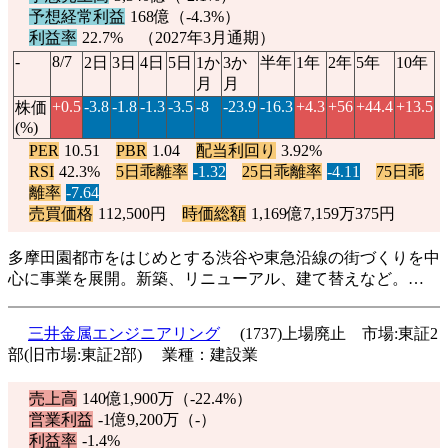
予想経常利益
168億（
-4.3%
）
利益率
22.7% （2027年3月通期）
-
8/7
2日
3日
4日
5日
1か
3か
半年
1年
2年
5年
10年
月
月
+0.5
-3.8
-1.8
-1.3
-3.5
-8
-23.9
-16.3
+4.3
+56
+44.4
+13.5
株価
(%)
PER
10.51
PBR
1.04
配当利回り
3.92%
RSI
42.3%
5日乖離率
-1.32
25日乖離率
-4.11
75日乖
離率
-7.64
売買価格
112,500円
時価総額
1,169億7,159万375円
多摩田園都市をはじめとする渋谷や東急沿線の街づくりを中
心に事業を展開。新築、リニューアル、建て替えなど。…
三井金属エンジニアリング
(1737)上場廃止 市場:東証2
部(旧市場:東証2部) 業種：建設業
売上高
140億1,900万（
-22.4%
）
営業利益
-1億9,200万（-）
利益率
-1.4%