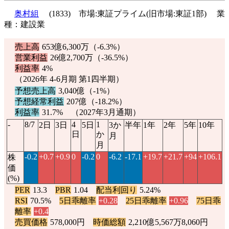
奥村組
(1833) 市場:東証プライム(旧市場:東証1部) 業
種：建設業
売上高
653億6,300万（
-6.3%
）
営業利益
26億2,700万（
-36.5%
）
利益率
4%
（2026年 4-6月期 第1四半期）
予想売上高
3,040億（
-1%
）
予想経常利益
207億（
-18.2%
）
利益率
31.7% （2027年3月通期）
-
8/7
4
1
2日
3日
5日
3か
半年
1年
2年
5年
10年
日
か
月
月
-0.2
+0.7
+0.9
0
-0.2
0
-6.2
-17.1
+19.7
+21.7
+94
+106.1
株
価
(%)
PER
13.3
PBR
1.04
配当利回り
5.24%
RSI
70.5%
5日乖離率
+0.28
25日乖離率
+0.96
75日乖
離率
+0.4
売買価格
578,000円
時価総額
2,210億5,567万8,060円