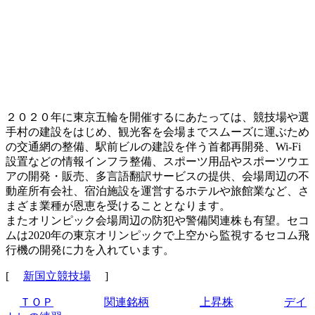
２０２０年に東京五輪を開催するにあたっては、競技場や選
手村の建設をはじめ、観光客を会場までスムーズに運ぶため
の交通網の整備、駅前ビルの建設を伴う首都再開発、Wi-Fi
設置などの情報インフラ整備、スポーツ用品やスポーツウエ
アの開発・販売、多言語翻訳サービスの提供、会場周辺の不
動産所有会社、宿泊施設を運営するホテルや旅館業など、さ
まざま業種が恩恵を受けることとなります。
またオリンピック会場周辺の防犯や警備関連株も有望。セコ
ムは2020年の東京オリンピックで上空から監視するセコム飛
行機の開発に力を入れています。
[
新国立競技場
]
ＴＯＰ
関連銘柄
上昇株
デイ