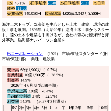
RSI
46.1%
5日乖離率
-1.48
25日乖離率
-5.21
75日乖
離率
-11.56
売買価格
149,950円
時価総額
4,085億3,342万5,500円
海洋土木トップ。臨海部を中心とした土木、建築、環境の建
設工事を展開。1896年（明治29年）港湾土木工事からスター
ト。陸の土木や建築も手掛けるが、会社の強みは臨海部と海
外事業。臨海部ナンバーワン企業を…
巴コーポレーション
(1921) 市場:東証スタンダード(旧
市場:東証1部) 業種：建設業
売上高
68億1,900万（
+0.7%
）
営業利益
10億1,500万（
+38.5%
）
利益率
14.9%
（2026年 4-6月期 第1四半期）
予想売上高
320億（
-8.4%
）
予想経常利益
37億（
-32.5%
）
利益率
54.3% （2027年3月通期）
-
8/7
1
3
2日
3日
4日
5日
半
1年
2年
5年
10年