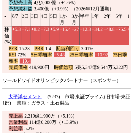
予想売上高
4兆5,000億（
+1.6%
）
予想純利益
3,400億（
+3.9%
）（2026年12月通期）
-
8/7
2日
3日
4日
5日
1か
3か
半年
1年
2年
5年
1
月
月
+5.3
+7.1
+8.2
+7.3
+5.9
+15.4
+27
+12.3
+34.2
+48.8
+75.5
+1
株
価
(%)
PER
15.28
PBR
1.4
配当利回り
3.01%
RSI
72%
5日乖離率
+5.48
25日乖離率
+10.92
75日乖
離率
+19.4
売買価格
419,900円
時価総額
5兆5,347億9,544万5,322円
ワールドワイドオリンピックパートナー（スポンサー）
太平洋セメント
(5233) 市場:東証プライム(旧市場:東証
1部) 業種：ガラス・土石製品
売上高
2,219億1,900万（
+5.1%
）
営業利益
114億6,200万（
+13.9%
）
利益率
5.2%