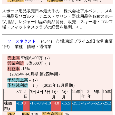
スポーツ用品販売日本最大手の「株式会社アルペン」。スキ
ー用品及びゴルフ・テニス・マリン・野球用品等各種スポー
ツ用品、レジャー用品の商品開発、販売、スキー場・ゴルフ
場・フィットネスクラブの経営を展開。<…
ソースネクスト
(4344) 市場:東証プライム(旧市場:東証
1部) 業種：情報・通信業
売上高
53億6,400万（-）
営業利益
-8億500万（-）
利益率
-15%
（2026年 4-6月期 第2四半期）
予想売上高
-（-）
予想純利益
-（-）（2025年12月通期）
-
8/7
2
1
2
3日
4日
5日
1か
3か
半年
5年
10年
日
年
年
月
月
-1.8
0
-1.8
-0.9
-1.8
+4.8
-15.5
-25.3
-42
-46
-62.5
-25.2
株価
(%)
PER
-
PBR
3.19
配当利回り
-%