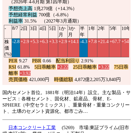
（2026年 4-6月期 第1四半期）
予想売上高
1兆270億（
+14.3%
）
予想経常利益
700億（
-6.8%
）
利益率
31.5% （2027年3月通期）
-
8/7
2日
3日
4日
5日
1か
3か
半
1年
2年
5年
10年
月
月
年
-2.8
+2.9
+5.3
+6.3
+3.3
+2.9
+14.1
-4.3
+7.8
+21.4
+67.7
+54.8
株
価
(%)
PER
9.27
PBR
0.66
配当利回り
2.91%
RSI
61.8%
5日乖離率
+2.22
25日乖離率
+3.22
75日乖
離率
+3.92
売買価格
421,000円
時価総額
4,872億2,205万3,840円
国内セメント首位。1881年（明治14年）設立。主な製品・サ
ービス：各種セメント、固化材、鉱産品、骨材、E-
SPHERE（中空セラミックス）、重量骨材・重量コンクリー
ト、土壌のセメント資源化、都市ごみ…
日本コンクリート工業
(5269) 市場:東証プライム(旧市