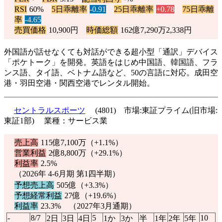
RSI
60%
5日乖離率
-0.91
25日乖離率
+0.78
75日乖離
率
-4.65
売買価格
10,900円
時価総額
162億7,290万2,338円
外国語が話せなくても対話ができる超小型「通訳」デバイス
「ポケトーク」を開発。英語をはじめ中国語、韓国語、フラ
ンス語、タイ語、ベトナム語など、50の言語に対応。成田空
港・羽田空港・関西空港でレンタル開始。
セントラルスポーツ
(4801) 市場:東証プライム(旧市場:
東証1部) 業種：サービス業
売上高
115億7,100万（
+1.1%
）
営業利益
2億8,800万（
+29.1%
）
利益率
2.5%
（2026年 4-6月期 第1四半期）
予想売上高
505億（
+3.3%
）
予想経常利益
27億（
+19.6%
）
利益率
23.3% （2027年3月通期）
-
8/7
5
10
2日
3日
4日
1か
3か
半
1年
2年
5年