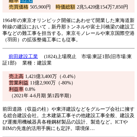
離率
-12.32
売買価格
505,900円
時価総額
2兆5,420億154万7,850円
1964年の東京オリンピック開催にあわせて開業した東海道新
幹線の建設において，新丹那トンネルや富士川橋梁の建設工
事などの難工事を担当する。東京モノレールや東京国際空港
（羽田）の拡張整備工事にも従事。
前田建設工業
(1824)上場廃止 市場:東証1部(旧市場:東
証1部) 業種：建設業
売上高
1,421億3,400万（
-0.4%
）
営業利益
11億2,900万（
-80%
）
利益率
0.8%
（2021年 4-6月期 第1四半期）
前田道路（収益の柱）や東洋建設などをグループ会社に擁す
る総合建設会社。土木建築工事その他建設工事全般、建設及
び運搬用機械器具各種鋼材製品の設計、製造など。ICTや
BIMの先進的活用手腕にも定評。環境保…