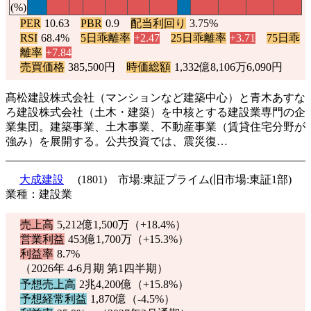
(%)
PER
10.63
PBR
0.9
配当利回り
3.75%
RSI
68.4%
5日乖離率
+2.47
25日乖離率
+3.71
75日乖
離率
+7.84
売買価格
385,500円
時価総額
1,332億8,106万6,090円
髙松建設株式会社（マンションなど建築中心）と青木あすな
ろ建設株式会社（土木・建築）を中核とする建設業専門の企
業集団。建築事業、土木事業、不動産事業（賃貸住宅分野が
強み）を展開する。公共投資では、震災復…
大成建設
(1801) 市場:東証プライム(旧市場:東証1部)
業種：建設業
売上高
5,212億1,500万（
+18.4%
）
営業利益
453億1,700万（
+15.3%
）
利益率
8.7%
（2026年 4-6月期 第1四半期）
予想売上高
2兆4,200億（
+15.8%
）
予想経常利益
1,870億（
-4.5%
）