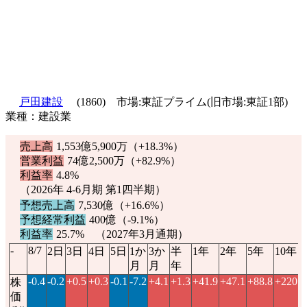
戸田建設
(1860) 市場:東証プライム(旧市場:東証1部)
業種：建設業
売上高
1,553億5,900万（
+18.3%
）
営業利益
74億2,500万（
+82.9%
）
利益率
4.8%
（2026年 4-6月期 第1四半期）
予想売上高
7,530億（
+16.6%
）
予想経常利益
400億（
-9.1%
）
利益率
25.7% （2027年3月通期）
-
8/7
2日
3日
4日
5日
1か
3か
半
1年
2年
5年
10年
月
月
年
-0.4
-0.2
+0.5
+0.3
-0.1
-7.2
+4.1
+1.3
+41.9
+47.1
+88.8
+220.3
株
価