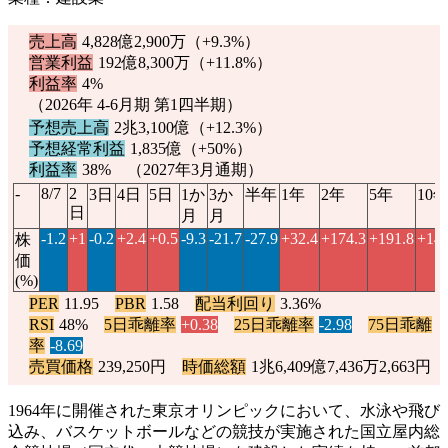
売上高
4,828億2,900万（
+9.3%
）
営業利益
192億8,300万（
+11.8%
）
利益率
4%
（2026年 4-6月期 第1四半期）
予想売上高
2兆3,100億（
+12.3%
）
予想経常利益
1,835億（
+50%
）
利益率
38% （2027年3月通期）
-
8/7
2
3日
4日
5日
1か
3か
半年
1年
2年
5年
10
日
月
月
-1.2
+1
-0.2
+2.4
+0.5
-9.3
-21.7
-27.9
+32.4
+174.3
+191.8
+14
株
価
(%)
PER
11.95
PBR
1.58
配当利回り
3.36%
RSI
48%
5日乖離率
+0.38
25日乖離率
-2.98
75日乖離
率
-8.69
売買価格
239,250円
時価総額
1兆6,409億7,436万2,663円
1964年に開催された東京オリンピックにおいて、水泳や飛び
込み、バスケットボールなどの競技が実施された国立屋内総