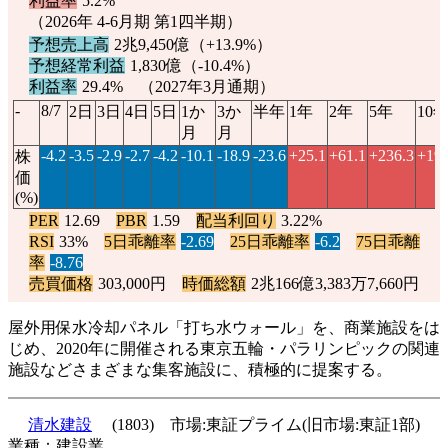
利益率
5.2%
（2026年 4-6月期 第1四半期）
予想売上高
2兆9,450億（
+13.9%
）
予想経常利益
1,830億（
-10.4%
）
利益率
29.4% （2027年3月通期）
-
8/7
2日
3日
4日
5日
1か
3か
半年
1年
2年
5年
10
月
月
-4.2
-3.5
-2.9
-2.7
-4.2
-10.1
-18.9
-23.6
+25.1
+61.1
+236.3
+190
株
価
(%)
PER
12.69
PBR
1.59
配当利回り
3.22%
RSI
33%
5日乖離率
-2.69
25日乖離率
-6.2
75日乖離
率
-8.76
売買価格
303,000円
時価総額
2兆166億3,383万7,660円
屋外用保水冷却パネル「打ち水ウォール」を、商業施設をは
じめ、2020年に開催される東京五輪・パラリンピックの関連
施設などさまざまな集客施設に、積極的に提案する。
清水建設
(1803) 市場:東証プライム(旧市場:東証1部)
業種：建設業