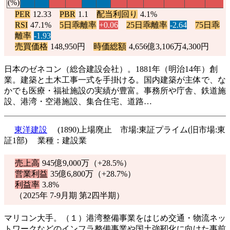
(%)
PER
12.33
PBR
1.1
配当利回り
4.1%
RSI
47.1%
5日乖離率
+0.06
25日乖離率
-2.64
75日乖
離率
-1.93
売買価格
148,950円
時価総額
4,656億3,106万4,300円
日本のゼネコン（総合建設会社）。1881年（明治14年）創
業。建築と土木工事一式を手掛ける。国内建築が主体で、な
かでも医療・福祉施設の実績が豊富。事務所や庁舎、鉄道施
設、港湾・空港施設、集合住宅、道路…
東洋建設
(1890)上場廃止 市場:東証プライム(旧市場:東
証1部) 業種：建設業
売上高
945億9,000万（
+28.5%
）
営業利益
35億6,800万（
+28.7%
）
利益率
3.8%
（2025年 7-9月期 第2四半期）
マリコン大手。（１）港湾整備事業をはじめ交通・物流ネッ
トワークなどのインフラ整備事業や国土強靭化に向けた事前