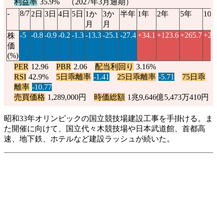
利益率
35.9% （2027年3月通期）
-
8/7
2日
3日
4日
5日
1か
3か
半年
1年
2年
5年
10
月
月
-5
-0.8
-0.9
-0.2
-1.3
-13.3
-25.1
-27.4
+34.1
+123.6
+265.7
+21
株
価
(%)
PER
12.96
PBR
2.06
配当利回り
3.16%
RSI
42.9%
5日乖離率
-1.41
25日乖離率
-5.71
75日乖
離率
-10.77
売買価格
1,289,000円
時価総額
1兆9,646億5,473万410円
昭和33年オリンピックの国立競技場建設工事を手掛ける。ま
た開催に向けて、国立代々木競技場や日本武道館、首都高
速、地下鉄、ホテルなど建設ラッシュが続いた。