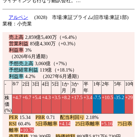
ライティングも行なう翻訳会社。…
アルペン
(3028) 市場:東証プライム(旧市場:東証1部)
業種：小売業
売上高
2,859億5,400万（
+6.4%
）
営業利益
85億4,300万（
+0.3%
）
利益率
3%
（2026年6月通期）
予想売上高
3,060億（
+7%
）
予想経常利益
119億（
+18.1%
）
利益率
4.2% （2027年6月通期）
-
8/7
2日
3日
4日
5日
1か
3か
半
1年
2年
5年
10年
月
月
年
+4.7
+6.7
+5.4
+4.3
+3.5
+8.2
+17.5
+3.4
-7.5
+10.5
-35.2
+29.4
株
価
(%)
PER
15.34
PBR
0.71
配当利回り
2.18%
RSI
60.4%
5日乖離率
+4.14
25日乖離率
+5.16
75日乖
離率
+10.76
売買価格
229,300円
時価総額
892億5,871万6,730円