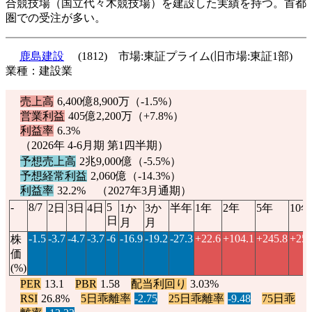
合競技場（国立代々木競技場）を建設した実績を持つ。首都
圏での受注が多い。
鹿島建設
(1812) 市場:東証プライム(旧市場:東証1部)
業種：建設業
売上高
6,400億8,900万（
-1.5%
）
営業利益
405億2,200万（
+7.8%
）
利益率
6.3%
（2026年 4-6月期 第1四半期）
予想売上高
2兆9,000億（
-5.5%
）
予想経常利益
2,060億（
-14.3%
）
利益率
32.2% （2027年3月通期）
-
8/7
5
2日
3日
4日
1か
3か
半年
1年
2年
5年
10年
日
月
月
-1.5
-3.7
-4.7
-3.7
-6
-16.9
-19.2
-27.3
+22.6
+104.1
+245.8
+254
株
価
(%)
PER
13.1
PBR
1.58
配当利回り
3.03%
RSI
26.8%
5日乖離率
-2.75
25日乖離率
-9.48
75日乖