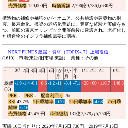
売買価格
129,000円
時価総額
2,796億9,786万630円
構造物の補修や補強のパイオニア。公共施設や建築物の耐
震、長寿命化、橋梁の老朽化問題に、豊富な経験と実績をも
つ。前回の東京オリンピック開催前後に建設され、老朽化し
た構造物のインフラ補修需要に期待。
NEXT FUNDS 建設・資材（TOPIX-17）上場投信
(1619) 市場:東証(旧市場:東証) 業種：その他
-
8/7
2日
3日
4日
5日
1か
3か
半
1年
2年
5年
10年
月
月
年
-1.9
-1.4
-0.1
+0.6
-1.2
-11
-8.4
-7.1
+28
+60
+110.7
+148.3
株価
(%)
PER
-
PBR
-
配当利回り
-%
RSI
43.7%
5日乖離率
-0.57
25日乖離率
-4.68
75日乖
離率
-6.16
売買価格
45,470円
時価総額
131億7,379万5,750円
実績(10口当たり)：2020年7月15日 738円、2019年7月15日