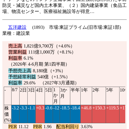
防災・減災など国内土木事業、（２）国内建築事業（食品工
場、物流センター、医療福祉施設等が得意…
五洋建設
(1893) 市場:東証プライム(旧市場:東証1部)
業種：建設業
売上高
1,821億9,700万（
+4.6%
）
営業利益
111億1,000万（
+8.1%
）
利益率
6.1%
（2026年 4-6月期 第1四半期）
予想売上高
8,180億（
+3%
）
予想経常利益
540億（
+1.5%
）
利益率
29.6% （2027年3月通期）
-
8/7
1
2日
3日
4日
5日
3か
半年
1年
2年
5年
10年
か
月
月
-3.2
-3.3
-1.1
+0.3
-0.6
-12
-18.5
-18.4
+46.8
+150.3
+119.5
+173
株
価
(%)
PER
11.12
PBR
1.96
配当利回り
3.63%