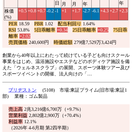
日
年
月
月
年
+0.5
+0.8
+0.7
-0.2
-1
+1
+1.7
-2.7
-6.1
+4.3
+2.7
+2.3
株価
(%)
PER
18.59
PBR
1.02
配当利回り
1.64%
RSI
53.8%
5日乖離率
+0.34
25日乖離率
+0.25
75日乖
離率
+2.02
売買価格
240,600円
時価総額
279億7,529万3,424円
創業から40年以上にわたって続けている子ども向けスクール
事業をはじめ、温浴施設やエステなどのボディケア施設を備
えた「ウェルネスクラブ」の展開、スポーツ体験ツアー及び
スポーツイベントの開催、法人向けの「…
ブリヂストン
(5108) 市場:東証プライム(旧市場:東証1
部) 業種：ゴム製品
売上高
2兆3,216億6,700万（
+9.7%
）
営業利益
2,802億2,900万（
+70.4%
）
利益率
12.1%
（2026年 4-6月期 第2四半期）