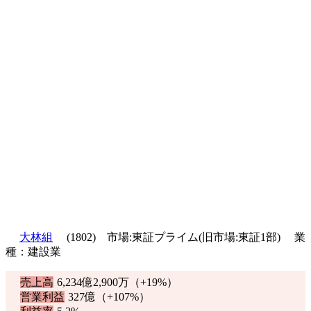
大林組
(1802) 市場:東証プライム(旧市場:東証1部) 業
種：建設業
売上高
6,234億2,900万（
+19%
）
営業利益
327億（
+107%
）