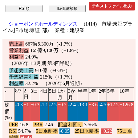
テキストファイル出力
ショーボンドホールディングス
(1414) 市場:東証プラ
イム(旧市場:東証1部) 業種：建設業
売上高
667億5,300万（
-1.7%
）
営業利益
165億9,100万（
+1.8%
）
利益率
24.9%
（2026年 1-3月期 第3四半期）
予想売上高
910億（
+0.3%
）
予想経常利益
215億（
+1.7%
）
利益率
32.2% （2026年6月通期）
-
8/7
2
3日
4日
5日
1か
3か
半年
1年
2年
5年
10年
日
月
月
-0.3
+1
+0.3
-1.1
-2.5
+0.7
-2.4
-13.1
+3.6
-4.5
+12.5
+126.8
株
価
(%)
PER
16.8
PBR
2.46
配当利回り
3.56%
RSI
54.7%
5日乖離率
-0.05
25日乖離率
+0.22
75日乖
離率
+0.43