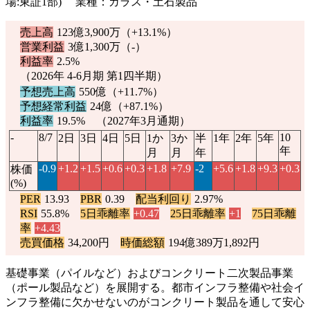
場:東証1部) 業種：ガラス・土石製品
売上高
123億3,900万（
+13.1%
）
営業利益
3億1,300万（-）
利益率
2.5%
（2026年 4-6月期 第1四半期）
予想売上高
550億（
+11.7%
）
予想経常利益
24億（
+87.1%
）
利益率
19.5% （2027年3月通期）
-
8/7
10
2日
3日
4日
5日
1か
3か
半
1年
2年
5年
年
月
月
年
-0.9
+1.2
+1.5
+0.6
+0.3
+1.8
+7.9
-2
+5.6
+1.8
+9.3
+0.3
株価
(%)
PER
13.93
PBR
0.39
配当利回り
2.97%
RSI
55.8%
5日乖離率
+0.47
25日乖離率
+1
75日乖離
率
+4.43
売買価格
34,200円
時価総額
194億389万1,892円
基礎事業（パイルなど）およびコンクリート二次製品事業
（ポール製品など）を展開する。都市インフラ整備や社会イ
ンフラ整備に欠かせないのがコンクリート製品を通して安心